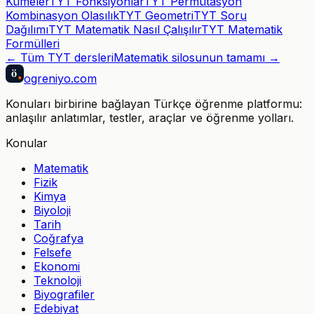
Kümeler
TYT Fonksiyonlar
TYT Permütasyon
Kombinasyon Olasılık
TYT Geometri
TYT Soru
Dağılımı
TYT Matematik Nasıl Çalışılır
TYT Matematik
Formülleri
← Tüm
TYT
dersleri
Matematik
silosunun tamamı →
ö
ogreniyo
.com
Konuları birbirine bağlayan Türkçe öğrenme platformu:
anlaşılır anlatımlar, testler, araçlar ve öğrenme yolları.
Konular
Matematik
Fizik
Kimya
Biyoloji
Tarih
Coğrafya
Felsefe
Ekonomi
Teknoloji
Biyografiler
Edebiyat