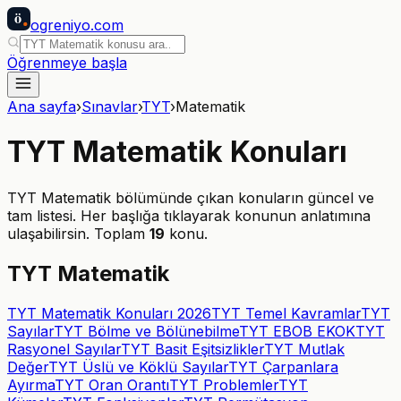
ö
ogreniyo
.com
Öğrenmeye başla
Ana sayfa
›
Sınavlar
›
TYT
›
Matematik
TYT
Matematik
Konuları
TYT
Matematik
bölümünde çıkan konuların güncel ve
tam listesi. Her başlığa tıklayarak konunun anlatımına
ulaşabilirsin. Toplam
19
konu.
TYT Matematik
TYT Matematik Konuları 2026
TYT Temel Kavramlar
TYT
Sayılar
TYT Bölme ve Bölünebilme
TYT EBOB EKOK
TYT
Rasyonel Sayılar
TYT Basit Eşitsizlikler
TYT Mutlak
Değer
TYT Üslü ve Köklü Sayılar
TYT Çarpanlara
Ayırma
TYT Oran Orantı
TYT Problemler
TYT