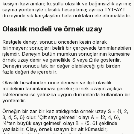
kesişim kavramları; koşullu olasılık ve bağımsızlık ayrımı;
sayma yöntemiyle olasılık hesaplama; ayrıca TYT-AYT
düzeyinde sık karşılaşılan hata noktaları ele alınmaktadır.
Olasılık modeli ve örnek uzay
Rastgele deney, sonucu önceden kesin olarak
bilinmeyen; sonuçları belirli bir çerçevede tanımlanabilen
işlemdir. Deneyin bütün mümkün sonuçlarının kümesine
örnek uzay denir ve genellikle S veya Ω ile gösterilir.
Deneyin sonucu tek bir değer olabileceği gibi birden
fazla değeri de içerebilir.
Olasılık hesabından önce deneyin ve ilgili olasılık
modelinin tanımlanması gerekir; örnek uzayın açıkça
listelenmesi ise yalnızca uygun durumlarda kullanılan bir
yöntemdir.
Örneğin bir zar bir kez atıldığında örnek uzay S = {1, 2,
3, 4, 5, 6} olur. 'Çift sayı gelmesi' olayı A = {2, 4, 6},
'4'ten büyük sayı gelmesi' olayı B = {5, 6} şeklinde
yazılabilir. Olay, örnek uzayın bir alt kümesidir;