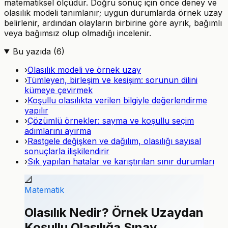
matematiksel ölçüdür. Doğru sonuç için önce deney ve
olasılık modeli tanımlanır; uygun durumlarda örnek uzay
belirlenir, ardından olayların birbirine göre ayrık, bağımlı
veya bağımsız olup olmadığı incelenir.
Bu yazıda (
6
)
›
Olasılık modeli ve örnek uzay
›
Tümleyen, birleşim ve kesişim: sorunun dilini
kümeye çevirmek
›
Koşullu olasılıkta verilen bilgiyle değerlendirme
yapılır
›
Çözümlü örnekler: sayma ve koşullu seçim
adımlarını ayırma
›
Rastgele değişken ve dağılım, olasılığı sayısal
sonuçlarla ilişkilendirir
›
Sık yapılan hatalar ve karıştırılan sınır durumları
📐
Matematik
Olasılık Nedir? Örnek Uzaydan
Koşullu Olasılığa Sınav