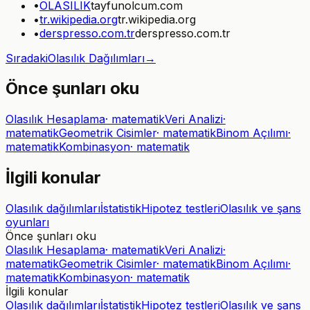
•
OLASILIK
tayfunolcum.com
•
tr.wikipedia.org
tr.wikipedia.org
•
derspresso.com.tr
derspresso.com.tr
Sıradaki
Olasılık Dağılımları
→
Önce şunları oku
Olasılık Hesaplama
·
matematik
Veri Analizi
·
matematik
Geometrik Cisimler
·
matematik
Binom Açılımı
·
matematik
Kombinasyon
·
matematik
İlgili konular
Olasılık dağılımları
İstatistik
Hipotez testleri
Olasılık ve şans
oyunları
Önce şunları oku
Olasılık Hesaplama
·
matematik
Veri Analizi
·
matematik
Geometrik Cisimler
·
matematik
Binom Açılımı
·
matematik
Kombinasyon
·
matematik
İlgili konular
Olasılık dağılımları
İstatistik
Hipotez testleri
Olasılık ve şans