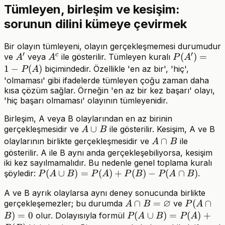
Tümleyen, birleşim ve kesişim:
sorunun dilini kümeye çevirmek
Bir olayın tümleyeni, olayın gerçekleşmemesi durumudur
′
′
c
A'
A^c
P(A')=1-
(
)
=
ve
veya
ile gösterilir. Tümleyen kuralı
A
A
P
A
P(A)
1
−
(
)
biçimindedir. Özellikle 'en az bir', 'hiç',
P
A
'olmaması' gibi ifadelerde tümleyen çoğu zaman daha
kısa çözüm sağlar. Örneğin 'en az bir kez başarı' olayı,
'hiç başarı olmaması' olayının tümleyenidir.
Birleşim, A veya B olaylarından en az birinin
A\cup
∪
gerçekleşmesidir ve
ile gösterilir. Kesişim, A ve B
A
B
B
A\cap
∩
olaylarının birlikte gerçekleşmesidir ve
ile
A
B
B
gösterilir. A ile B aynı anda gerçekleşebiliyorsa, kesişim
iki kez sayılmamalıdır. Bu nedenle genel toplama kuralı
P(A\cup
(
∪
)
=
(
)
+
(
)
−
(
∩
)
şöyledir:
.
P
A
B
P
A
P
B
P
A
B
B)=P(A)+P(B)-
A ve B ayrık olaylarsa aynı deney sonucunda birlikte
P(A\cap B)
∅
A\cap
∩
=
P(A\cap
(
∩
gerçekleşemezler; bu durumda
ve
A
B
P
A
B=\varnothing
B)=0
)
=
0
P(A\cup
(
∪
)
=
(
)
+
olur. Dolayısıyla formül
B
P
A
B
P
A