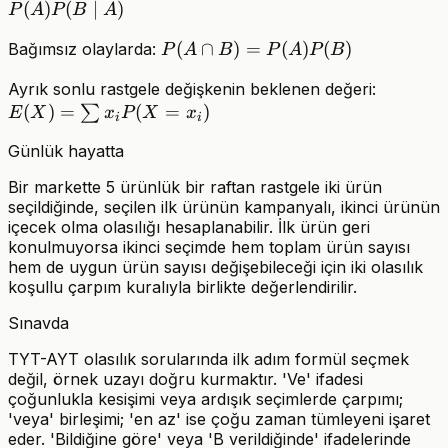
B)=P(B)P(A\mid
(
)
(
∣
)
P
A
P
B
A
B)=P(A)P(B\mid
P(A\cap
(
∩
)
=
(
)
(
)
Bağımsız olaylarda:
P
A
B
P
A
P
B
A)
B)=P(A)P(B)
E(X)=\
Ayrık sonlu rastgele değişkenin beklenen değeri:
(
)
=
(
=
)
x_iP(X=
∑
E
X
x
P
X
x
i
i
Günlük hayatta
Bir markette 5 ürünlük bir raftan rastgele iki ürün
seçildiğinde, seçilen ilk ürünün kampanyalı, ikinci ürünün
içecek olma olasılığı hesaplanabilir. İlk ürün geri
konulmuyorsa ikinci seçimde hem toplam ürün sayısı
hem de uygun ürün sayısı değişebileceği için iki olasılık
koşullu çarpım kuralıyla birlikte değerlendirilir.
Sınavda
TYT-AYT olasılık sorularında ilk adım formül seçmek
değil, örnek uzayı doğru kurmaktır. 'Ve' ifadesi
çoğunlukla kesişimi veya ardışık seçimlerde çarpımı;
'veya' birleşimi; 'en az' ise çoğu zaman tümleyeni işaret
eder. 'Bildiğine göre' veya 'B verildiğinde' ifadelerinde