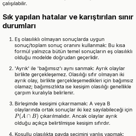
çalışılabilir.
Sık yapılan hatalar ve karıştırılan sınır
durumları
Eş olasılıklı olmayan sonuçlarda uygun
sonuç/toplam sonuç oranını kullanmak: Bu kısa
formül yalnızca bütün temel sonuçların eş olasılıklı
olduğu modelde doğrudan geçerlidir.
'Ayrık' ile 'bağımsız'ı aynı sanmak: Ayrık olaylar
birlikte gerçekleşemez. Olasılığı sıfır olmayan iki
ayrık olay, birlikte gerçekleşemedikleri için bağımsız
olamaz; bağımsızlıkta ise kesişim olasılığı genellikle
çarpım kuralıyla belirlenir.
Birleşimde kesişimi çıkarmamak: A veya B
olaylarında ortak sonuçlar iki kez sayılabileceği için
P(A\cap
(
∩
)
çıkarılmalıdır. Ancak olaylar ayrık
P
A
B
B)
olduğu açıkça belirtilmişse kesişim sıfırdır.
P(A
Koşullu olasılıkta payda seçimini yanlış yapmak: