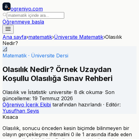
ö
ogreniyo
.com
Öğrenmeye başla
Ana sayfa
›
matematik
›
Üniversite Matematik
›
Olasılık
Nedir?
📐
Matematik
·
Üniversite Dersi
Olasılık Nedir? Örnek Uzaydan
Koşullu Olasılığa Sınav Rehberi
Olasılık ve İstatistik
·
universite
·
8
dk okuma
· Son
güncelleme:
19 Temmuz 2026
Öğreniyo İçerik Ekibi
tarafından hazırlandı · Editör:
Yusufhan Seyis
Kısaca
Olasılık, sonucu önceden kesin biçimde bilinmeyen bir
olayın gerçekleşme ihtimalini 0 ile 1 arasında ifade eden