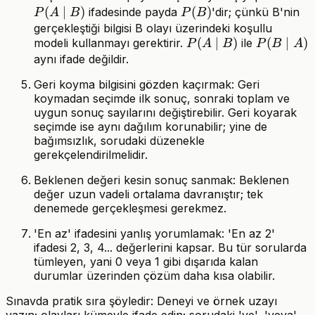
(
∣
)
P(B)
(
)
B)
ifadesinde payda
'dir; çünkü B'nin
P
A
B
P
B
gerçekleştiği bilgisi B olayı üzerindeki koşullu
P(A\mid
(
∣
)
P(B\mid
(
∣
)
modeli kullanmayı gerektirir.
ile
P
A
B
P
B
A
B)
A)
aynı ifade değildir.
Geri koyma bilgisini gözden kaçırmak: Geri
koymadan seçimde ilk sonuç, sonraki toplam ve
uygun sonuç sayılarını değiştirebilir. Geri koyarak
seçimde ise aynı dağılım korunabilir; yine de
bağımsızlık, sorudaki düzenekle
gerekçelendirilmelidir.
Beklenen değeri kesin sonuç sanmak: Beklenen
değer uzun vadeli ortalama davranıştır; tek
denemede gerçekleşmesi gerekmez.
'En az' ifadesini yanlış yorumlamak: 'En az 2'
ifadesi 2, 3, 4... değerlerini kapsar. Bu tür sorularda
tümleyen, yani 0 veya 1 gibi dışarıda kalan
durumlar üzerinden çözüm daha kısa olabilir.
Sınavda pratik sıra şöyledir: Deneyi ve örnek uzayı
yazın; olayları kümeyle ifade edin; sorudaki 've', 'veya',