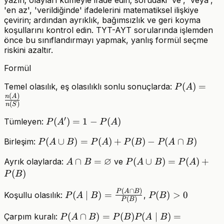
'en az', 'verildiğinde' ifadelerini matematiksel ilişkiye
çevirin; ardından ayrıklık, bağımsızlık ve geri koyma
koşullarını kontrol edin. TYT-AYT sorularında işlemden
önce bu sınıflandırmayı yapmak, yanlış formül seçme
riskini azaltır.
Formül
P(A)=\frac
(
)
=
Temel olasılık, eş olasılıklı sonlu sonuçlarda:
P
A
(
)
{n(S)}
n
A
(
)
n
S
′
P(A')=1-
(
)
=
1
−
(
)
Tümleyen:
P
A
P
A
P(A)
P(A\cup
(
∪
)
=
(
)
+
(
)
−
(
∩
)
Birleşim:
P
A
B
P
A
P
B
P
A
B
B)=P(A)+P(B)-
∅
A\cap
∩
=
P(A\cup
(
∪
)
=
(
)
+
Ayrık olaylarda:
ve
A
B
P
A
B
P
A
P(A\cap B)
B=\varnothing
B)=P(A)+P(B)
(
)
P
B
(
∩
)
P(A\mid
P(B)>0
P
A
B
(
∣
)
=
(
)
>
0
Koşullu olasılık:
,
P
A
B
P
B
(
)
P
B
B)=\frac{P(A\cap
B)}{P(B)}
P(A\cap
(
∩
)
=
(
)
(
∣
)
=
Çarpım kuralı:
P
A
B
P
B
P
A
B