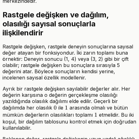
merkezindedir.
Rastgele değişken ve dağılım,
olasılığı sayısal sonuçlarla
ilişkilendirir
Rastgele değişken, rastgele deneyin sonuçlarına sayısal
değer atayan bir fonksiyondur. İki zarın toplamı buna
örnektir: Deneyin sonucu (1, 4) veya (3, 2) gibi bir çift
olabilir; rastgele değişken bu sonuçlara sırasıyla 5
değerini atar. Böylece sonuçların kendisi yerine,
incelenen sayısal özellik modellenir.
Ayrık bir rastgele değişken sayılabilir değerler alır. Her
değerin karşısına o değerin gerçekleşme olasılığı
yazıldığında olasılık dağılımı elde edilir. Geçerli bir
0
0
1
1
dağılımda her olasılık
ile
arasında olmalı ve bütün
1
1
mümkün değerlerin olasılıkları toplamı
etmelidir. Bu iki
koşul, bir dağılım tablosunu kontrol etmek için doğrudan
kullanılabilir.
Beklenen değer, rastgele değişkenin uzun vadeli ağırlıklı