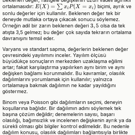
E(X)=\sum
(
)
=
(
=
)
ortalamasıdır:
∑
biçimi, ayrık ve
E
X
x
P
X
x
i
i
x_iP(X=x_i)
sonlu değerler için kullanılır. Beklenen değer tek bir
deneyde mutlaka ortaya çıkacak sonucu söylemez.
3,5
3
,
5
Örneğin adil bir zarın beklenen değeri
olsa da tek
atışta 3,5 gelmez; bu değer çok sayıda tekrarın ortalama
davranışını temsil eder.
Varyans ve standart sapma, değerlerin beklenen değer
çevresindeki yayılımını inceler. Yayılım ölçüsü
büyüdükçe sonuçların merkezden uzaklaşma eğilimi
artar; fakat karşılaştırma yapılırken aynı birim ve aynı
değişken bağlamı korunmalıdır. Bu kavramlar, olasılık
dağılımlarını yorumlamak için kullanılır; yalnızca
ortalamaya bakmak dağılımın ne kadar yayıldığını
göstermez.
Binom veya Poisson gibi dağılımların seçimi, deneyin
koşullarına bağlıdır. Bir dağılımın adını söylemek tek
başına çözüm değildir; denemelerin sayısı, başarı
olasılığı, bağımsızlık ve incelenen değişkenin ayrık ya da
sürekli olması gibi bilgiler kontrol edilmelidir. Bu nedenle
dağılım konusu, olasılık dağılımları bağlantısıyla birlikte