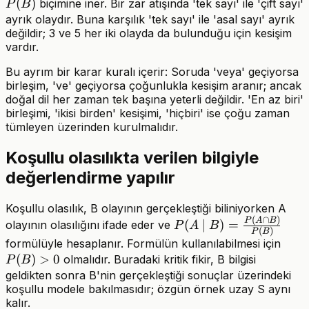
B)=P(A)+P(B)
(
)
biçimine iner. Bir zar atışında 'tek sayı' ile 'çift sayı'
P
B
ayrık olaydır. Buna karşılık 'tek sayı' ile 'asal sayı' ayrık
değildir; 3 ve 5 her iki olayda da bulunduğu için kesişim
vardır.
Bu ayrım bir karar kuralı içerir: Soruda 'veya' geçiyorsa
birleşim, 've' geçiyorsa çoğunlukla kesişim aranır; ancak
doğal dil her zaman tek başına yeterli değildir. 'En az biri'
birleşimi, 'ikisi birden' kesişimi, 'hiçbiri' ise çoğu zaman
tümleyen üzerinden kurulmalıdır.
Koşullu olasılıkta verilen bilgiyle
değerlendirme yapılır
Koşullu olasılık, B olayının gerçekleştiği biliniyorken A
(
∩
)
P(A\mid
P
A
B
(
∣
)
=
olayının olasılığını ifade eder ve
P
A
B
(
)
P
B
B)=\frac{P(A\cap
P(B
formülüyle hesaplanır. Formülün kullanılabilmesi için
B)}{P(B)}
(
)
>
0
olmalıdır. Buradaki kritik fikir, B bilgisi
P
B
geldikten sonra B'nin gerçekleştiği sonuçlar üzerindeki
koşullu modele bakılmasıdır; özgün örnek uzay S aynı
kalır.