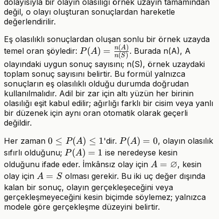
dolayısıyla bir olayın olasılığı örnek uzayın tamamından
değil, o olayı oluşturan sonuçlardan hareketle
değerlendirilir.
Eş olasılıklı sonuçlardan oluşan sonlu bir örnek uzayda
(
)
P(A)=\frac{n(A)}
n
A
(
)
=
temel oran şöyledir:
. Burada n(A), A
P
A
(
)
n
S
{n(S)}
olayındaki uygun sonuç sayısını; n(S), örnek uzaydaki
toplam sonuç sayısını belirtir. Bu formül yalnızca
sonuçların eş olasılıklı olduğu durumda doğrudan
kullanılmalıdır. Adil bir zar için altı yüzün her birinin
olasılığı eşit kabul edilir; ağırlığı farklı bir cisim veya yanlı
bir düzenek için aynı oran otomatik olarak geçerli
değildir.
0\le
0
≤
(
)
≤
1
P(A)=0
(
)
=
0
Her zaman
'dir.
, olayın olasılık
P
A
P
A
P(A)\le
P(A)=1
(
)
=
1
sıfırlı olduğunu;
ise neredeyse kesin
P
A
1
∅
A=\varnothing
=
olduğunu ifade eder. İmkânsız olay için
, kesin
A
A=S
=
olay için
olması gerekir. Bu iki uç değer dışında
A
S
kalan bir sonuç, olayın gerçekleşeceğini veya
gerçekleşmeyeceğini kesin biçimde söylemez; yalnızca
modele göre gerçekleşme düzeyini belirtir.