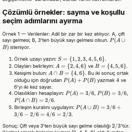
Çözümlü örnekler: sayma ve koşullu
seçim adımlarını ayırma
Örnek 1 — Verilenler: Adil bir zar bir kez atılıyor. A, çift
P(A\cup
(
∪
sayı gelmesi; B, 3'ten büyük sayı gelmesi olsun.
P
A
B)
)
isteniyor.
B
S=\
=
{
1
,
2
,
3
,
4
,
5
,
6
}
Örnek uzayı yazın:
.
S
{1,2,3,4,5,6\}
A=\
=
{
2
,
4
,
6
}
B=\
=
{
4
,
5
,
6
}
Olayları belirleyin:
ve
.
A
B
{2,4,6\}
{4,5,6\}
A\cap
∩
=
{
4
,
6
}
Kesişimi bulun:
. Bu iki sonuç ortak
A
B
B=\
P(A)+P(B)
(
)
+
(
)
olduğu için doğrudan
yazmak 4 ve
P
A
P
B
{4,6\}
6'yı iki kez sayar.
P(A)=3/6
(
)
=
3/6
P(B)=3/6
(
)
=
3/6
P
Olasılıkları hesaplayın:
,
,
P
A
P
B
B
(
∩
)
=
2/6
.
P
A
B
P(A\cup
(
∪
)
=
3/6
+
Birleşim kuralını uygulayın:
P
A
B
B)=3/6+3/6-
3/6
−
2/6
=
4/6
=
2/3
.
2/6=4/6=2/3
2/3
2/3
Sonuç: Çift veya 3'ten büyük sayı gelme olasılığı
'tür.