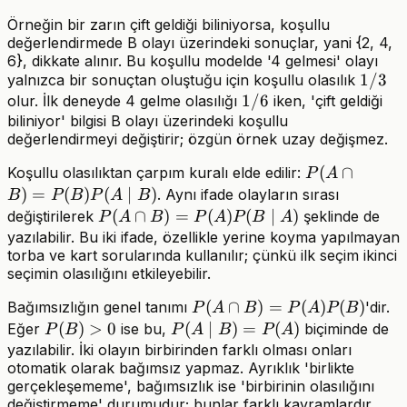
Örneğin bir zarın çift geldiği biliniyorsa, koşullu
değerlendirmede B olayı üzerindeki sonuçlar, yani {2, 4,
6}, dikkate alınır. Bu koşullu modelde '4 gelmesi' olayı
1/3
1/3
yalnızca bir sonuçtan oluştuğu için koşullu olasılık
1/6
1/6
olur. İlk deneyde 4 gelme olasılığı
iken, 'çift geldiği
biliniyor' bilgisi B olayı üzerindeki koşullu
değerlendirmeyi değiştirir; özgün örnek uzay değişmez.
P(A\cap
(
∩
Koşullu olasılıktan çarpım kuralı elde edilir:
P
A
B)=P(B)P(A
)
=
(
)
(
∣
)
. Aynı ifade olayların sırası
B
P
B
P
A
B
B)
P(A\cap
(
∩
)
=
(
)
(
∣
)
değiştirilerek
şeklinde de
P
A
B
P
A
P
B
A
B)=P(A)P(B\mid
yazılabilir. Bu iki ifade, özellikle yerine koyma yapılmayan
torba ve kart sorularında kullanılır; çünkü ilk seçim ikinci
A)
seçimin olasılığını etkileyebilir.
P(A\cap
(
∩
)
=
(
)
(
)
Bağımsızlığın genel tanımı
'dir.
P
A
B
P
A
P
B
B)=P(A)P(B)
P(B)>0
(
)
>
0
P(A\mid
(
∣
)
=
(
)
Eğer
ise bu,
biçiminde de
P
B
P
A
B
P
A
B)=P(A)
yazılabilir. İki olayın birbirinden farklı olması onları
otomatik olarak bağımsız yapmaz. Ayrıklık 'birlikte
gerçekleşememe', bağımsızlık ise 'birbirinin olasılığını
değiştirmeme' durumudur; bunlar farklı kavramlardır.