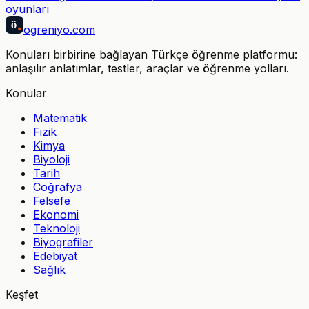
oyunları
ö
ogreniyo
.com
Konuları birbirine bağlayan Türkçe öğrenme platformu:
anlaşılır anlatımlar, testler, araçlar ve öğrenme yolları.
Konular
Matematik
Fizik
Kimya
Biyoloji
Tarih
Coğrafya
Felsefe
Ekonomi
Teknoloji
Biyografiler
Edebiyat
Sağlık
Keşfet