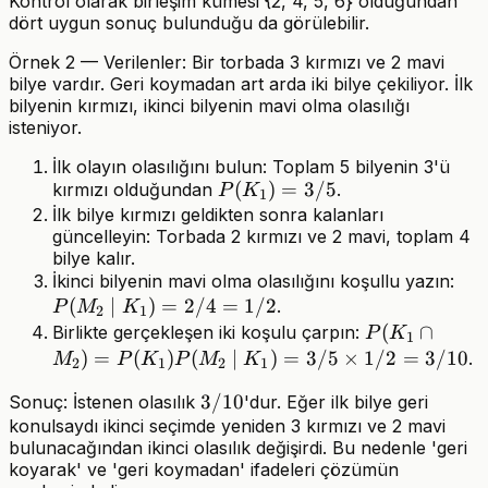
Kontrol olarak birleşim kümesi {2, 4, 5, 6} olduğundan
dört uygun sonuç bulunduğu da görülebilir.
Örnek 2 — Verilenler: Bir torbada 3 kırmızı ve 2 mavi
bilye vardır. Geri koymadan art arda iki bilye çekiliyor. İlk
bilyenin kırmızı, ikinci bilyenin mavi olma olasılığı
isteniyor.
İlk olayın olasılığını bulun: Toplam 5 bilyenin 3'ü
P(K_1)=3/5
(
)
=
3/5
kırmızı olduğundan
.
P
K
1
İlk bilye kırmızı geldikten sonra kalanları
güncelleyin: Torbada 2 kırmızı ve 2 mavi, toplam 4
bilye kalır.
P(
İkinci bilyenin mavi olma olasılığını koşullu yazın:
(
∣
)
=
2/4
=
1/2
K_
.
P
M
K
2
1
P(K_1\cap
(
∩
Birlikte gerçekleşen iki koşulu çarpın:
P
K
1
M_2)=P(K_1
)
=
(
)
(
∣
)
=
3/5
×
1/2
=
3/10
.
M
P
K
P
M
K
2
1
2
1
K_1)=3/5\ti
3/10
3/10
Sonuç: İstenen olasılık
'dur. Eğer ilk bilye geri
konulsaydı ikinci seçimde yeniden 3 kırmızı ve 2 mavi
bulunacağından ikinci olasılık değişirdi. Bu nedenle 'geri
koyarak' ve 'geri koymadan' ifadeleri çözümün