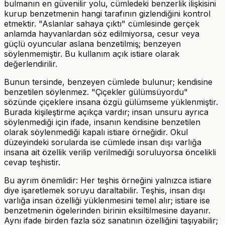
bulmanın en güvenilir yolu, cümledeki benzerlik ilişkisini
kurup benzetmenin hangi tarafının gizlendiğini kontrol
etmektir. "Aslanlar sahaya çıktı" cümlesinde gerçek
anlamda hayvanlardan söz edilmiyorsa, cesur veya
güçlü oyuncular aslana benzetilmiş; benzeyen
söylenmemiştir. Bu kullanım açık istiare olarak
değerlendirilir.
Bunun tersinde, benzeyen cümlede bulunur; kendisine
benzetilen söylenmez. "Çiçekler gülümsüyordu"
sözünde çiçeklere insana özgü gülümseme yüklenmiştir.
Burada kişileştirme açıkça vardır; insan unsuru ayrıca
söylenmediği için ifade, insanın kendisine benzetilen
olarak söylenmediği kapalı istiare örneğidir. Okul
düzeyindeki sorularda ise cümlede insan dışı varlığa
insana ait özellik verilip verilmediği soruluyorsa öncelikli
cevap teşhistir.
Bu ayrım önemlidir: Her teşhis örneğini yalnızca istiare
diye işaretlemek soruyu daraltabilir. Teşhis, insan dışı
varlığa insan özelliği yüklenmesini temel alır; istiare ise
benzetmenin ögelerinden birinin eksiltilmesine dayanır.
Aynı ifade birden fazla söz sanatının özelliğini taşıyabilir;