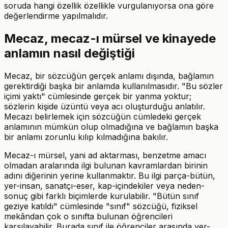
soruda hangi özellik özellikle vurgulanıyorsa ona göre
değerlendirme yapılmalıdır.
Mecaz, mecaz-ı mürsel ve kinayede
anlamın nasıl değiştiği
Mecaz, bir sözcüğün gerçek anlamı dışında, bağlamın
gerektirdiği başka bir anlamda kullanılmasıdır. "Bu sözler
içimi yaktı" cümlesinde gerçek bir yanma yoktur;
sözlerin kişide üzüntü veya acı oluşturduğu anlatılır.
Mecazı belirlemek için sözcüğün cümledeki gerçek
anlamının mümkün olup olmadığına ve bağlamın başka
bir anlamı zorunlu kılıp kılmadığına bakılır.
Mecaz-ı mürsel, yani ad aktarması, benzetme amacı
olmadan aralarında ilgi bulunan kavramlardan birinin
adını diğerinin yerine kullanmaktır. Bu ilgi parça-bütün,
yer-insan, sanatçı-eser, kap-içindekiler veya neden-
sonuç gibi farklı biçimlerde kurulabilir. "Bütün sınıf
geziye katıldı" cümlesinde "sınıf" sözcüğü, fiziksel
mekândan çok o sınıfta bulunan öğrencileri
karşılayabilir. Burada sınıf ile öğrenciler arasında yer-