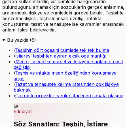
getiren kullanımlardır; bir cümlede hangi sanatın
bulunduğunu anlamak için sözcüklerin gerçek anlamına,
aralarındaki ilişkiye ve cümledeki göreve bakılır. Teşbihte
benzetme ilişkisi, teşhiste insan özelliği, intakta
konuşturma, tezat ve tenasüpte ise kavramlar arasındaki
anlam ilişkisi belirleyicidir.
Bu yazıda (
6
)
›
Teşbihin dört ögesini cümlede tek tek bulma
›
İstiareyi teşbihten ayıran eksik öge mantığı
›
Mecaz, mecaz-ı mürsel ve kinayede anlamın nasıl
değiştiği
›
Teşhis ve intakta insan özelliğinden konuşmaya
geçiş
›
Tezat ve tenasüpte kelime listesinden çok ilişkiye
bakmak
›
Çözümlü örnekler: verilen ifadeden sanata ulaşma
📖
Edebiyat
Söz Sanatları: Teşbih, İstiare