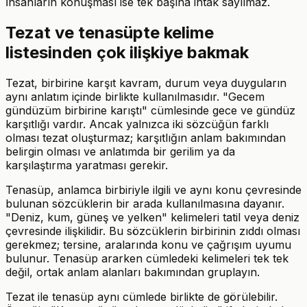
İnsanların konuşması ise tek başına intak sayılmaz.
Tezat ve tenasüpte kelime
listesinden çok ilişkiye bakmak
Tezat, birbirine karşıt kavram, durum veya duyguların
aynı anlatım içinde birlikte kullanılmasıdır. "Gecem
gündüzüm birbirine karıştı" cümlesinde gece ve gündüz
karşıtlığı vardır. Ancak yalnızca iki sözcüğün farklı
olması tezat oluşturmaz; karşıtlığın anlam bakımından
belirgin olması ve anlatımda bir gerilim ya da
karşılaştırma yaratması gerekir.
Tenasüp, anlamca birbiriyle ilgili ve aynı konu çevresinde
bulunan sözcüklerin bir arada kullanılmasına dayanır.
"Deniz, kum, güneş ve yelken" kelimeleri tatil veya deniz
çevresinde ilişkilidir. Bu sözcüklerin birbirinin zıddı olması
gerekmez; tersine, aralarında konu ve çağrışım uyumu
bulunur. Tenasüp ararken cümledeki kelimeleri tek tek
değil, ortak anlam alanları bakımından gruplayın.
Tezat ile tenasüp aynı cümlede birlikte de görülebilir.