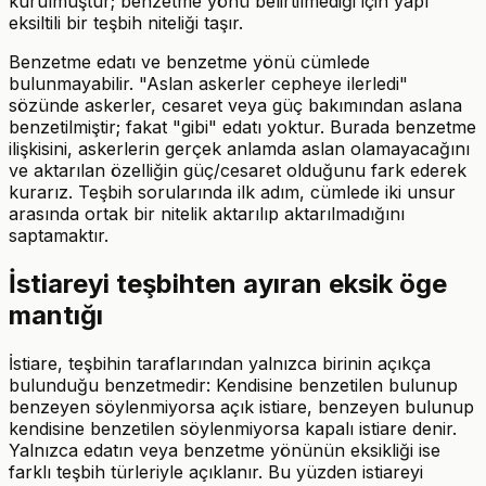
kurulmuştur; benzetme yönü belirtilmediği için yapı
eksiltili bir teşbih niteliği taşır.
Benzetme edatı ve benzetme yönü cümlede
bulunmayabilir. "Aslan askerler cepheye ilerledi"
sözünde askerler, cesaret veya güç bakımından aslana
benzetilmiştir; fakat "gibi" edatı yoktur. Burada benzetme
ilişkisini, askerlerin gerçek anlamda aslan olamayacağını
ve aktarılan özelliğin güç/cesaret olduğunu fark ederek
kurarız. Teşbih sorularında ilk adım, cümlede iki unsur
arasında ortak bir nitelik aktarılıp aktarılmadığını
saptamaktır.
İstiareyi teşbihten ayıran eksik öge
mantığı
İstiare, teşbihin taraflarından yalnızca birinin açıkça
bulunduğu benzetmedir: Kendisine benzetilen bulunup
benzeyen söylenmiyorsa açık istiare, benzeyen bulunup
kendisine benzetilen söylenmiyorsa kapalı istiare denir.
Yalnızca edatın veya benzetme yönünün eksikliği ise
farklı teşbih türleriyle açıklanır. Bu yüzden istiareyi