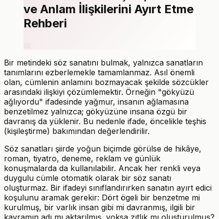
ve Anlam İlişkilerini Ayırt Etme
Rehberi
📖
Bir metindeki söz sanatını bulmak, yalnızca sanatların
tanımlarını ezberlemekle tamamlanmaz. Asıl önemli
olan, cümlenin anlamını bozmayacak şekilde sözcükler
arasındaki ilişkiyi çözümlemektir. Örneğin "gökyüzü
ağlıyordu" ifadesinde yağmur, insanın ağlamasına
benzetilmez yalnızca; gökyüzüne insana özgü bir
davranış da yüklenir. Bu nedenle ifade, öncelikle teşhis
(kişileştirme) bakımından değerlendirilir.
Söz sanatları şiirde yoğun biçimde görülse de hikâye,
roman, tiyatro, deneme, reklam ve günlük
konuşmalarda da kullanılabilir. Ancak her renkli veya
duygulu cümle otomatik olarak bir söz sanatı
oluşturmaz. Bir ifadeyi sınıflandırırken sanatın ayırt edici
koşulunu aramak gerekir: Dört ögeli bir benzetme mi
kurulmuş, bir varlık insan gibi mi davranmış, ilgili bir
kavramın adı mı aktarılmış, yoksa zıtlık mı oluşturulmuş?