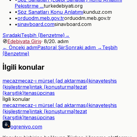
Pekiştirme ...
turkedebiyati.org
•
Söz Sanatları Konu Anlatımı
kunduz.com
•
orduodm.meb.gov.tr
orduodm.meb.gov.tr
•
sinavboard.com
sinavboard.com
Sıradaki
Teşbih (Benzetme)
→
🧭
Edebiyata Giriş
·
8
/
20
. adım
← Önceki adım
Pastoral Şiir
Sonraki adım →
Teşbih
(Benzetme)
İlgili konular
mecaz
mecaz-ı mürsel (ad aktarması)
kinaye
teşhis
(kişileştirme)
intak (konuşturma)
tezat
(karşıtlık)
tenasüp
cinas
İlgili konular
mecaz
mecaz-ı mürsel (ad aktarması)
kinaye
teşhis
(kişileştirme)
intak (konuşturma)
tezat
(karşıtlık)
tenasüp
cinas
ö
ogreniyo
.com