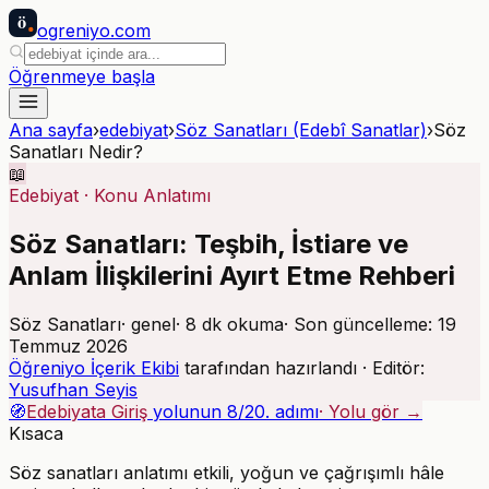
ö
ogreniyo
.com
Öğrenmeye başla
Ana sayfa
›
edebiyat
›
Söz Sanatları (Edebî Sanatlar)
›
Söz
Sanatları Nedir?
📖
Edebiyat
·
Konu Anlatımı
Söz Sanatları: Teşbih, İstiare ve
Anlam İlişkilerini Ayırt Etme Rehberi
Söz Sanatları
·
genel
·
8
dk okuma
· Son güncelleme:
19
Temmuz 2026
Öğreniyo İçerik Ekibi
tarafından hazırlandı · Editör:
Yusufhan Seyis
🧭
Edebiyata Giriş
yolunun
8
/
20
. adımı
· Yolu gör →
Kısaca
Söz sanatları anlatımı etkili, yoğun ve çağrışımlı hâle