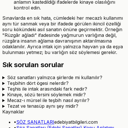
anlamın kastedildiği ifadelerde kinaye olasılığını
kontrol edin.
Sınavlarda en sık hata, cümledeki her mecazlı kullanımı
aynı tür sanmak veya bir ifadede görülen ikincil özelliği
soru kökündeki asıl sanatın önüne geçirmektir. Örneğin
"Rüzgâr ağladı" ifadesinde yağmurun varlığına değil,
rüzgâra insanın ağlama davranışının aktarılmasına
odaklanılır. Ayrıca intak için yalnızca hayvan ya da eşya
bulunması yetmez; bu varlığın söz söylemesi gerekir.
Sık sorulan sorular
Söz sanatları yalnızca şiirlerde mi kullanılır?
Teşbihin dört ögesi nelerdir?
Teşhis ile intak arasındaki fark nedir?
Kinaye, sözü tersini söylemek midir?
Mecaz-ı mürsel ile teşbih nasıl ayrılır?
Tezat ve tenasüp aynı şey midir?
Kaynaklar
•
SÖZ SANATLARI
edebiyatbilgileri.com
•
Söz Sanatları (Edebi Sanatlar) Konu Anlatımı