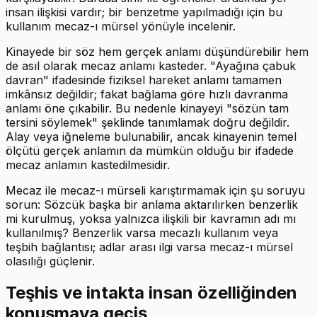
insan ilişkisi vardır; bir benzetme yapılmadığı için bu
kullanım mecaz-ı mürsel yönüyle incelenir.
Kinayede bir söz hem gerçek anlamı düşündürebilir hem
de asıl olarak mecaz anlamı kasteder. "Ayağına çabuk
davran" ifadesinde fiziksel hareket anlamı tamamen
imkânsız değildir; fakat bağlama göre hızlı davranma
anlamı öne çıkabilir. Bu nedenle kinayeyi "sözün tam
tersini söylemek" şeklinde tanımlamak doğru değildir.
Alay veya iğneleme bulunabilir, ancak kinayenin temel
ölçütü gerçek anlamın da mümkün olduğu bir ifadede
mecaz anlamın kastedilmesidir.
Mecaz ile mecaz-ı mürseli karıştırmamak için şu soruyu
sorun: Sözcük başka bir anlama aktarılırken benzerlik
mi kurulmuş, yoksa yalnızca ilişkili bir kavramın adı mı
kullanılmış? Benzerlik varsa mecazlı kullanım veya
teşbih bağlantısı; adlar arası ilgi varsa mecaz-ı mürsel
olasılığı güçlenir.
Teşhis ve intakta insan özelliğinden
konuşmaya geçiş