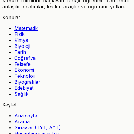
Konuları birbirine bağlayan Türkçe öğrenme platformu:
anlaşılır anlatımlar, testler, araçlar ve öğrenme yolları.
Konular
Matematik
Fizik
Kimya
Biyoloji
Tarih
Coğrafya
Felsefe
Ekonomi
Teknoloji
Biyografiler
Edebiyat
Sağlık
Keşfet
Ana sayfa
Arama
Sınavlar (TYT, AYT)
Hesaplama araçları