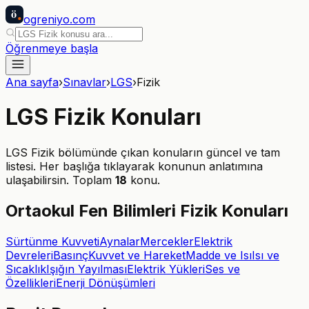
ö
ogreniyo
.com
Öğrenmeye başla
Ana sayfa
›
Sınavlar
›
LGS
›
Fizik
LGS
Fizik
Konuları
LGS
Fizik
bölümünde çıkan konuların güncel ve tam
listesi. Her başlığa tıklayarak konunun anlatımına
ulaşabilirsin. Toplam
18
konu.
Ortaokul Fen Bilimleri Fizik Konuları
Sürtünme Kuvveti
Aynalar
Mercekler
Elektrik
Devreleri
Basınç
Kuvvet ve Hareket
Madde ve Isı
Isı ve
Sıcaklık
Işığın Yayılması
Elektrik Yükleri
Ses ve
Özellikleri
Enerji Dönüşümleri