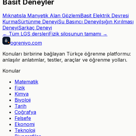
Basit Deneyler
Mıknatısla Manyetik Alan Gözlemi
Basit Elektrik Devresi
Kurma
Sürtünme Deneyi
Su Basıncı Deneyi
Işığın Kırılması
Deneyi
Sarkaç Deneyi
← Tüm
LGS
dersleri
Fizik
silosunun tamamı →
ö
ogreniyo
.com
Konuları birbirine bağlayan Türkçe öğrenme platformu:
anlaşılır anlatımlar, testler, araçlar ve öğrenme yolları.
Konular
Matematik
Fizik
Kimya
Biyoloji
Tarih
Coğrafya
Felsefe
Ekonomi
Teknoloji