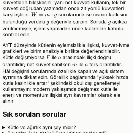
a
kuvvetlerin bileşkesini, yani net kuvveti kullanın; tek bir
kuvveti doğrudan yazmadan önce zıt yönlü kuvvetleri
W=m\cdot
=
⋅
karşılaştırın.
sorularında ise cismin kütlesini
W
m
g
g
g
g
bulunduğu yerdeki
değeriyle çarpın. Soruda
açıkça
g
g
verilmemişse, işlem yapmadan önce kullanılan kabulü
kontrol edin.
AYT düzeyinde kütlenin eylemsizlikle ilişkisi, kuvvet-ivme
grafikleri ve birim analiziyle birlikte değerlendirilebilir.
F
a
Kütle değişmiyorsa
ile
arasındaki ilişki doğru
F
a
m
a
orantılıdır; net kuvvet sabitken
ile
ters orantılıdır.
m
a
Hâl değişimi sorularında özellikle kapalı ve açık sistem
ayrımına dikkat edin. Görelilik bağlamında 'yüksek hızda
kütle kesinlikle artar' şeklindeki okul dışı genellemeyi
kullanmayın; modern yaklaşımda değişmez kütle ile
enerji ve momentum ilişkisi ayrı kavramlar olarak ele
alınır.
Sık sorulan sorular
Kütle ve ağırlık aynı şey midir?