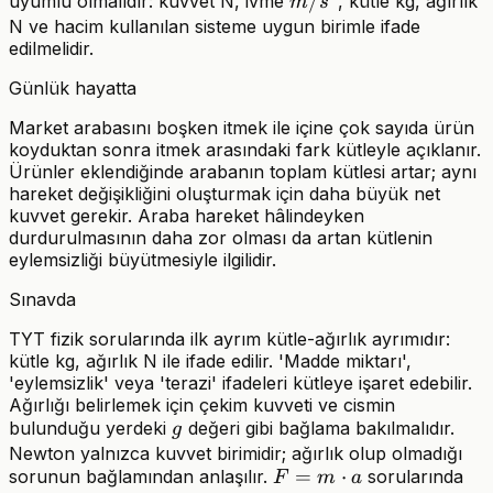
V
m/s^2
/
uyumlu olmalıdır: kuvvet N, ivme
, kütle kg, ağırlık
m
s
N ve hacim kullanılan sisteme uygun birimle ifade
edilmelidir.
Günlük hayatta
Market arabasını boşken itmek ile içine çok sayıda ürün
koyduktan sonra itmek arasındaki fark kütleyle açıklanır.
Ürünler eklendiğinde arabanın toplam kütlesi artar; aynı
hareket değişikliğini oluşturmak için daha büyük net
kuvvet gerekir. Araba hareket hâlindeyken
durdurulmasının daha zor olması da artan kütlenin
eylemsizliği büyütmesiyle ilgilidir.
Sınavda
TYT fizik sorularında ilk ayrım kütle-ağırlık ayrımıdır:
kütle kg, ağırlık N ile ifade edilir. 'Madde miktarı',
'eylemsizlik' veya 'terazi' ifadeleri kütleye işaret edebilir.
Ağırlığı belirlemek için çekim kuvveti ve cismin
g
bulunduğu yerdeki
değeri gibi bağlama bakılmalıdır.
g
Newton yalnızca kuvvet birimidir; ağırlık olup olmadığı
F=m\cdot
=
⋅
sorunun bağlamından anlaşılır.
sorularında
F
m
a