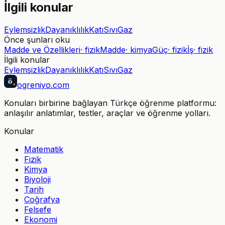
İlgili konular
Eylemsizlik
Dayanıklılık
Katı
Sıvı
Gaz
Önce şunları oku
Madde ve Özellikleri
·
fizik
Madde
·
kimya
Güç
·
fizik
İş
·
fizik
İlgili konular
Eylemsizlik
Dayanıklılık
Katı
Sıvı
Gaz
ö
ogreniyo
.com
Konuları birbirine bağlayan Türkçe öğrenme platformu:
anlaşılır anlatımlar, testler, araçlar ve öğrenme yolları.
Konular
Matematik
Fizik
Kimya
Biyoloji
Tarih
Coğrafya
Felsefe
Ekonomi