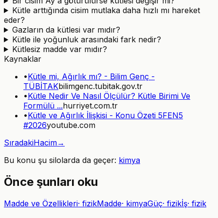
Bir cisim Ay'a götürülürse kütlesi değişir mi?
Kütle arttığında cisim mutlaka daha hızlı mı hareket
eder?
Gazların da kütlesi var mıdır?
Kütle ile yoğunluk arasındaki fark nedir?
Kütlesiz madde var mıdır?
Kaynaklar
•
Kütle mi, Ağırlık mı? - Bilim Genç -
TÜBİTAK
bilimgenc.tubitak.gov.tr
•
Kütle Nedir Ve Nasıl Ölçülür? Kütle Birimi Ve
Formülü ...
hurriyet.com.tr
•
Kütle ve Ağırlık İlişkisi - Konu Özeti 5FEN5
#2026
youtube.com
Sıradaki
Hacim
→
Bu konu şu silolarda da geçer:
kimya
Önce şunları oku
Madde ve Özellikleri
·
fizik
Madde
·
kimya
Güç
·
fizik
İş
·
fizik