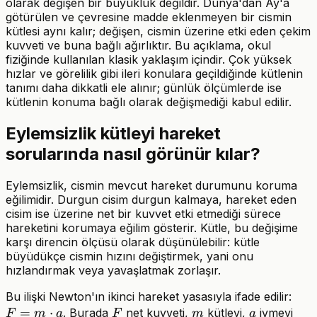
olarak değişen bir büyüklük değildir. Dünya'dan Ay'a
götürülen ve çevresine madde eklenmeyen bir cismin
kütlesi aynı kalır; değişen, cismin üzerine etki eden çekim
kuvveti ve buna bağlı ağırlıktır. Bu açıklama, okul
fiziğinde kullanılan klasik yaklaşım içindir. Çok yüksek
hızlar ve görelilik gibi ileri konulara geçildiğinde kütlenin
tanımı daha dikkatli ele alınır; günlük ölçümlerde ise
kütlenin konuma bağlı olarak değişmediği kabul edilir.
Eylemsizlik kütleyi hareket
sorularında nasıl görünür kılar?
Eylemsizlik, cismin mevcut hareket durumunu koruma
eğilimidir. Durgun cisim durgun kalmaya, hareket eden
cisim ise üzerine net bir kuvvet etki etmediği sürece
hareketini korumaya eğilim gösterir. Kütle, bu değişime
karşı direncin ölçüsü olarak düşünülebilir: kütle
büyüdükçe cismin hızını değiştirmek, yani onu
hızlandırmak veya yavaşlatmak zorlaşır.
F=m
Bu ilişki Newton'ın ikinci hareket yasasıyla ifade edilir:
=
⋅
F
m
a
a
. Burada
net kuvveti,
kütleyi,
ivmeyi
F
m
a
F
m
a