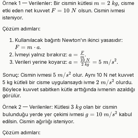
m=2\
=
2
Örnek 1 — Verilenler: Bir cismin kütlesi
, cisme
m
k
g
kg
F=10\
=
10
etki eden net kuvvet
olsun. Cismin ivmesi
F
N
N
isteniyor.
Çözüm adımları:
F=m\
Kullanılacak bağıntı Newton'ın ikinci yasasıdır:
=
⋅
a
.
F
m
a
F
a=\frac{F}
=
İvmeyi yalnız bırakırız:
.
a
m
10
2
{m}
N
a=\frac{10\
=
=
5
/
Verileri yerine koyarız:
.
a
m
s
2
k
g
N}{2\
2
5\
5
/
Sonuç: Cismin ivmesi
olur. Aynı 10 N net kuvvet
m
s
kg}=5\
2
m/s^2
2\
2
/
5 kg kütleli bir cisme uygulansaydı ivme
olurdu.
m/s^2
m
s
m/s^2
Böylece kuvvet sabitken kütle arttığında ivmenin azaldığı
görülür.
3\
3
Örnek 2 — Verilenler: Kütlesi
olan bir cismin
k
g
2
kg
g=10\
=
10
/
bulunduğu yerde yer çekimi ivmesi
kabul
g
m
s
m/s^2
edilsin. Cismin ağırlığı isteniyor.
Çözüm adımları: