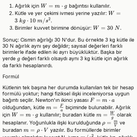
W=m\cdot
=
⋅
Ağırlık için
bağıntısı kullanılır.
W
m
g
g
W=3\
=
Kütle ve yer çekimi ivmesi yerine yazılır:
W
2
kg\cdot10
3
⋅
10
/
.
k
g
m
s
m/s^2
W=30\
=
30
Birimler kuvvet birimine dönüşür:
.
W
N
N
Sonuç: Cismin ağırlığı 30 N'dur. Bu örnekte 3 kg kütle ile
30 N ağırlık aynı şey değildir; sayısal değerleri farklı
birimlerle ifade edilen iki ayrı büyüklüktür. Başka bir
g
yerde
değeri farklı olsaydı aynı 3 kg kütle için ağırlık
g
da farklı hesaplanırdı.
Formül
Kütlenin tek başına her durumda kullanılan tek bir hesap
formülü yoktur; hangi fiziksel ilişki inceleniyorsa uygun
F=m\cdot
=
⋅
bağıntı seçilir. Newton'ın ikinci yasası
F
m
a
a
F
m=\frac{F}
=
olduğundan, kütle
biçiminde bulunabilir. Ağırlık
m
a
{a}
W
W=m\cdot
=
⋅
m=\frac{W}
=
için
kullanılır; buradan kütle
olarak
W
m
g
m
g
g
{g}
m
\rho=\frac{
=
hesaplanır. Yoğunlukla ilişki kurulduğunda
ve
ρ
V
{V}
m=\rho\cdot
=
⋅
buradan
yazılır. Bu formüllerde birimler
m
ρ
V
2