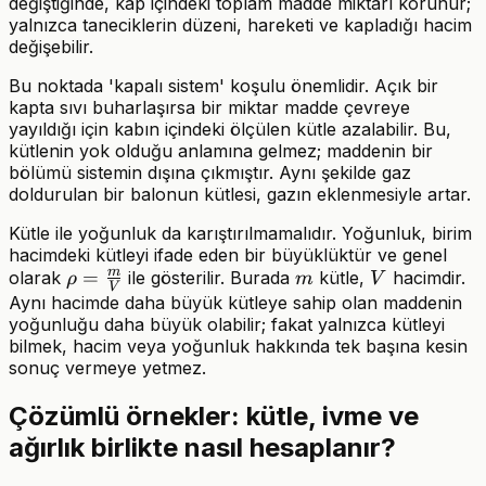
değiştiğinde, kap içindeki toplam madde miktarı korunur;
yalnızca taneciklerin düzeni, hareketi ve kapladığı hacim
değişebilir.
Bu noktada 'kapalı sistem' koşulu önemlidir. Açık bir
kapta sıvı buharlaşırsa bir miktar madde çevreye
yayıldığı için kabın içindeki ölçülen kütle azalabilir. Bu,
kütlenin yok olduğu anlamına gelmez; maddenin bir
bölümü sistemin dışına çıkmıştır. Aynı şekilde gaz
doldurulan bir balonun kütlesi, gazın eklenmesiyle artar.
Kütle ile yoğunluk da karıştırılmamalıdır. Yoğunluk, birim
hacimdeki kütleyi ifade eden bir büyüklüktür ve genel
m
\rho=\frac{m}
=
m
V
olarak
ile gösterilir. Burada
kütle,
hacimdir.
ρ
m
V
V
{V}
Aynı hacimde daha büyük kütleye sahip olan maddenin
yoğunluğu daha büyük olabilir; fakat yalnızca kütleyi
bilmek, hacim veya yoğunluk hakkında tek başına kesin
sonuç vermeye yetmez.
Çözümlü örnekler: kütle, ivme ve
ağırlık birlikte nasıl hesaplanır?