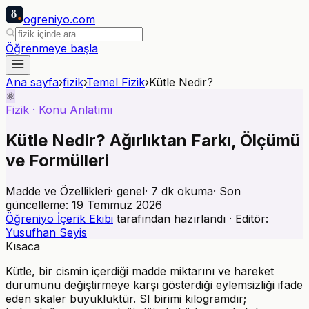
ö
ogreniyo
.com
Öğrenmeye başla
Ana sayfa
›
fizik
›
Temel Fizik
›
Kütle Nedir?
⚛️
Fizik
·
Konu Anlatımı
Kütle Nedir? Ağırlıktan Farkı, Ölçümü
ve Formülleri
Madde ve Özellikleri
·
genel
·
7
dk okuma
· Son
güncelleme:
19 Temmuz 2026
Öğreniyo İçerik Ekibi
tarafından hazırlandı · Editör:
Yusufhan Seyis
Kısaca
Kütle, bir cismin içerdiği madde miktarını ve hareket
durumunu değiştirmeye karşı gösterdiği eylemsizliği ifade
eden skaler büyüklüktür. SI birimi kilogramdır;