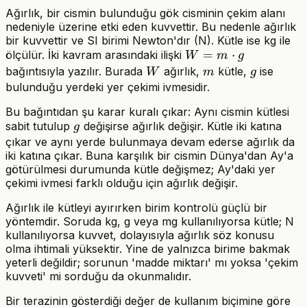
Ağırlık, bir cismin bulunduğu gök cisminin çekim alanı
nedeniyle üzerine etki eden kuvvettir. Bu nedenle ağırlık
bir kuvvettir ve SI birimi Newton'dır (N). Kütle ise kg ile
W=m\cdot
=
⋅
ölçülür. İki kavram arasındaki ilişki
W
m
g
g
W
m
g
bağıntısıyla yazılır. Burada
ağırlık,
kütle,
ise
W
m
g
bulunduğu yerdeki yer çekimi ivmesidir.
Bu bağıntıdan şu karar kuralı çıkar: Aynı cismin kütlesi
g
sabit tutulup
değişirse ağırlık değişir. Kütle iki katına
g
çıkar ve aynı yerde bulunmaya devam ederse ağırlık da
iki katına çıkar. Buna karşılık bir cismin Dünya'dan Ay'a
götürülmesi durumunda kütle değişmez; Ay'daki yer
çekimi ivmesi farklı olduğu için ağırlık değişir.
Ağırlık ile kütleyi ayırırken birim kontrolü güçlü bir
yöntemdir. Soruda kg, g veya mg kullanılıyorsa kütle; N
kullanılıyorsa kuvvet, dolayısıyla ağırlık söz konusu
olma ihtimali yüksektir. Yine de yalnızca birime bakmak
yeterli değildir; sorunun 'madde miktarı' mı yoksa 'çekim
kuvveti' mi sorduğu da okunmalıdır.
Bir terazinin gösterdiği değer de kullanım biçimine göre