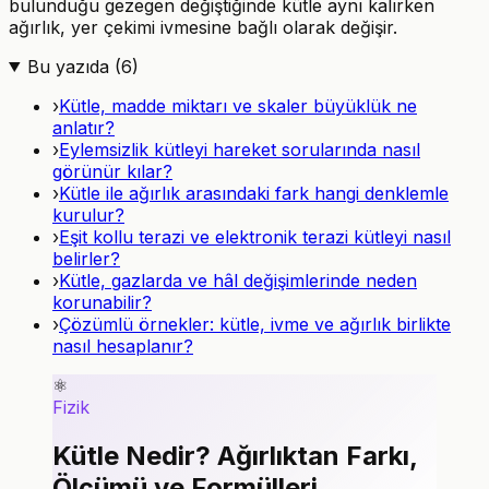
bulunduğu gezegen değiştiğinde kütle aynı kalırken
ağırlık, yer çekimi ivmesine bağlı olarak değişir.
Bu yazıda (
6
)
›
Kütle, madde miktarı ve skaler büyüklük ne
anlatır?
›
Eylemsizlik kütleyi hareket sorularında nasıl
görünür kılar?
›
Kütle ile ağırlık arasındaki fark hangi denklemle
kurulur?
›
Eşit kollu terazi ve elektronik terazi kütleyi nasıl
belirler?
›
Kütle, gazlarda ve hâl değişimlerinde neden
korunabilir?
›
Çözümlü örnekler: kütle, ivme ve ağırlık birlikte
nasıl hesaplanır?
⚛️
Fizik
Kütle Nedir? Ağırlıktan Farkı,
Ölçümü ve Formülleri