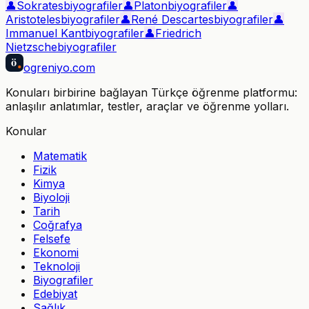
👤
Sokrates
biyografiler
👤
Platon
biyografiler
👤
Aristoteles
biyografiler
👤
René Descartes
biyografiler
👤
Immanuel Kant
biyografiler
👤
Friedrich
Nietzsche
biyografiler
ö
ogreniyo
.com
Konuları birbirine bağlayan Türkçe öğrenme platformu:
anlaşılır anlatımlar, testler, araçlar ve öğrenme yolları.
Konular
Matematik
Fizik
Kimya
Biyoloji
Tarih
Coğrafya
Felsefe
Ekonomi
Teknoloji
Biyografiler
Edebiyat
Sağlık