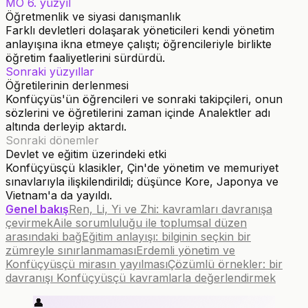
MÖ 6. yüzyıl
Öğretmenlik ve siyasi danışmanlık
Farklı devletleri dolaşarak yöneticileri kendi yönetim
anlayışına ikna etmeye çalıştı; öğrencileriyle birlikte
öğretim faaliyetlerini sürdürdü.
Sonraki yüzyıllar
Öğretilerinin derlenmesi
Konfüçyüs'ün öğrencileri ve sonraki takipçileri, onun
sözlerini ve öğretilerini zaman içinde Analektler adı
altında derleyip aktardı.
Sonraki dönemler
Devlet ve eğitim üzerindeki etki
Konfüçyüsçü klasikler, Çin'de yönetim ve memuriyet
sınavlarıyla ilişkilendirildi; düşünce Kore, Japonya ve
Vietnam'a da yayıldı.
Genel bakış
Ren, Li, Yi ve Zhi: kavramları davranışa
çevirmek
Aile sorumluluğu ile toplumsal düzen
arasındaki bağ
Eğitim anlayışı: bilginin seçkin bir
zümreyle sınırlanmaması
Erdemli yönetim ve
Konfüçyüsçü mirasın yayılması
Çözümlü örnekler: bir
davranışı Konfüçyüsçü kavramlarla değerlendirmek
👤