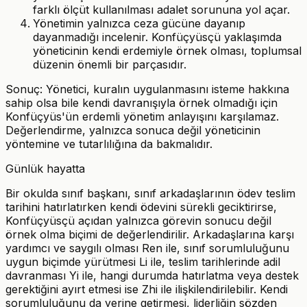
farklı ölçüt kullanılması adalet sorununa yol açar.
Yönetimin yalnızca ceza gücüne dayanıp
dayanmadığı incelenir. Konfüçyüsçü yaklaşımda
yöneticinin kendi erdemiyle örnek olması, toplumsal
düzenin önemli bir parçasıdır.
Sonuç: Yönetici, kuralın uygulanmasını isteme hakkına
sahip olsa bile kendi davranışıyla örnek olmadığı için
Konfüçyüs'ün erdemli yönetim anlayışını karşılamaz.
Değerlendirme, yalnızca sonuca değil yöneticinin
yöntemine ve tutarlılığına da bakmalıdır.
Günlük hayatta
Bir okulda sınıf başkanı, sınıf arkadaşlarının ödev teslim
tarihini hatırlatırken kendi ödevini sürekli geciktirirse,
Konfüçyüsçü açıdan yalnızca görevin sonucu değil
örnek olma biçimi de değerlendirilir. Arkadaşlarına karşı
yardımcı ve saygılı olması Ren ile, sınıf sorumluluğunu
uygun biçimde yürütmesi Li ile, teslim tarihlerinde adil
davranması Yi ile, hangi durumda hatırlatma veya destek
gerektiğini ayırt etmesi ise Zhi ile ilişkilendirilebilir. Kendi
sorumluluğunu da yerine getirmesi, liderliğin sözden