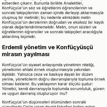
ezberden çıkarır. Bununla birlikte Analektler,
Konfüçyüs'ün söz ve öğretilerini öğrencilerinin ve
sonraki takipçilerinin zaman içinde derleyip aktarmasıyla
oluşmuş bir metindir; bu nedenle elimizdeki metin
Konfüçyüs'ün derslerinin doğrudan ve eksiksiz bir kaydı
olarak değerlendirilmemelidir. Metin, onun sözleri ve
öğretilerinin öğrenciler ve sonraki takipçileri aracılığıyla
aktarılmış biçimidir.
Erdemli yönetim ve Konfüçyüsçü
mirasın yayılması
Konfüçyüs'ün siyaset anlayışında yönetimin niteliği,
yöneticinin ahlaki örnek oluşturmasıyla yakından
ilişkilidir. Yalnızca ceza ve baskıya dayalı bir düzen
yerine, yöneticilerin doğru davranışlarıyla topluma örnek
olması beklenir. Bu yaklaşımın karar ölçütü şudur:
Yönetici, kendi davranışıyla toplumda sorumluluk, güven
ve uygun davranış oluşturuyor mu?
Konfüçyüs'ün düşünceleri ölümünden sonraki
yüzyıllarda Çin'in resmi devlet felsefesi haline gelen