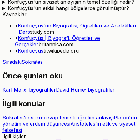
Konfüçyüs'ün siyaset anlayışının temel özelliği nedir?
Konfüçyüs'ün etkisi hangi bölgelerde görülmüştür?
Kaynaklar
•
Konfüçyüs'ün Biyografisi, Öğretileri ve Analektleri
- Ders
study.com
•
Konfüçyüs | Biyografi, Öğretiler ve
Gerçekler
britannica.com
•
Konfüçyüs
tr.wikipedia.org
Sıradaki
Sokrates
→
Önce şunları oku
Karl Marx
·
biyografiler
David Hume
·
biyografiler
İlgili konular
Sokrates'in soru-cevap temelli öğretim anlayışı
Platon'un
yönetim ve erdem düşüncesi
Aristoteles'in etik ve siyaset
felsefesi
İlgili kişiler