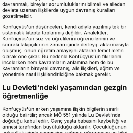
davranmalı, bireyler sorumluluklarını bilmeli ve aileden
devlete uzanan ilişkilerde uygun davranış kuralları
gözetilmelidir.
Konfüçyüs'ün düşünceleri, kendi adıyla yazılmış tek bir
sistematik kitapta toplanmış değildir. Analektler,
Konfüçyüs'ün söz ve öğretilerini öğrencilerinin ve
sonraki takipçilerinin zaman içinde derleyip aktarmasıyla
oluşmuş, onun öğretim anlayışını aktaran temel metin
olarak öne çıkar. Bu nedenle Konfüçyüs'ün fikirlerini
incelerken hem kavramların anlamına hem de bu
kavramların bireysel davranış, aile ilişkileri, eğitim ve
yönetimle nasıl ilişkilendirildiğine bakmak gerekir.
Lu Devleti'ndeki yaşamından gezgin
öğretmenliğe
Konfüçyüs'ün erken yaşamına ilişkin bilgilerin sınırlı
olduğu belirtilir; ancak MÖ 551 yılında Lu Devleti'nde
doğduğu kabul edilir. Genç yaşta babasını kaybettiği ve
annesi tarafından büyütüldüğü aktarılır. Çocukluğunun
yoksulluk içinde geçmesine rağmen öğrenmeye ve bilgi