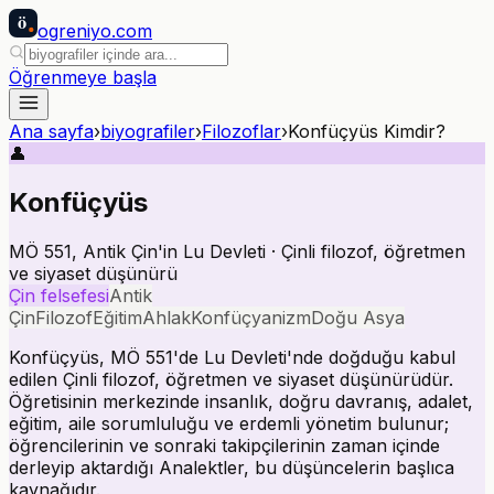
ö
ogreniyo
.com
Öğrenmeye başla
Ana sayfa
›
biyografiler
›
Filozoflar
›
Konfüçyüs Kimdir?
👤
Konfüçyüs
MÖ 551, Antik Çin'in Lu Devleti · Çinli filozof, öğretmen
ve siyaset düşünürü
Çin felsefesi
Antik
Çin
Filozof
Eğitim
Ahlak
Konfüçyanizm
Doğu Asya
Konfüçyüs, MÖ 551'de Lu Devleti'nde doğduğu kabul
edilen Çinli filozof, öğretmen ve siyaset düşünürüdür.
Öğretisinin merkezinde insanlık, doğru davranış, adalet,
eğitim, aile sorumluluğu ve erdemli yönetim bulunur;
öğrencilerinin ve sonraki takipçilerinin zaman içinde
derleyip aktardığı Analektler, bu düşüncelerin başlıca
kaynağıdır.