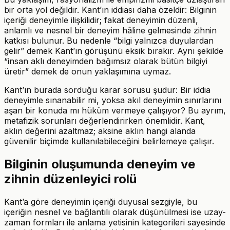
bir orta yol değildir. Kant’ın iddiası daha özeldir: Bilginin
içeriği deneyimle ilişkilidir; fakat deneyimin düzenli,
anlamlı ve nesnel bir deneyim hâline gelmesinde zihnin
katkısı bulunur. Bu nedenle “bilgi yalnızca duyulardan
gelir” demek Kant’ın görüşünü eksik bırakır. Aynı şekilde
“insan aklı deneyimden bağımsız olarak bütün bilgiyi
üretir” demek de onun yaklaşımına uymaz.
Kant’ın burada sorduğu karar sorusu şudur: Bir iddia
deneyimle sınanabilir mi, yoksa akıl deneyimin sınırlarını
aşan bir konuda mı hüküm vermeye çalışıyor? Bu ayrım,
metafizik sorunları değerlendirirken önemlidir. Kant,
aklın değerini azaltmaz; aksine aklın hangi alanda
güvenilir biçimde kullanılabileceğini belirlemeye çalışır.
Bilginin oluşumunda deneyim ve
zihnin düzenleyici rolü
Kant’a göre deneyimin içeriği duyusal sezgiyle, bu
içeriğin nesnel ve bağlantılı olarak düşünülmesi ise uzay-
zaman formları ile anlama yetisinin kategorileri sayesinde