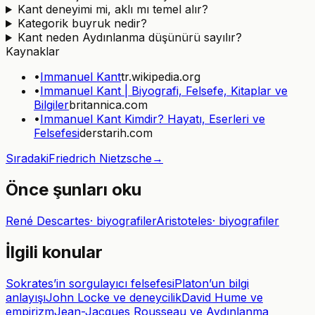
Kant deneyimi mi, aklı mı temel alır?
Kategorik buyruk nedir?
Kant neden Aydınlanma düşünürü sayılır?
Kaynaklar
•
Immanuel Kant
tr.wikipedia.org
•
Immanuel Kant | Biyografi, Felsefe, Kitaplar ve
Bilgiler
britannica.com
•
Immanuel Kant Kimdir? Hayatı, Eserleri ve
Felsefesi
derstarih.com
Sıradaki
Friedrich Nietzsche
→
Önce şunları oku
René Descartes
·
biyografiler
Aristoteles
·
biyografiler
İlgili konular
Sokrates’in sorgulayıcı felsefesi
Platon’un bilgi
anlayışı
John Locke ve deneycilik
David Hume ve
empirizm
Jean-Jacques Rousseau ve Aydınlanma