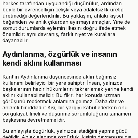
herkes tarafından uygulandığı düşünülür; ardından
böyle bir evrenselliğin çelişki veya adaletsizlik üretip
üretmediği değerlendirilir. Bu yaklaşım, ahlakı kişisel
beğeniden ve anlık çıkardan ayırmayı amaçlar. Yine de
somut durumlarda eylemin ilkesini doğru ifade etmek
önemlidir; aynı davranış, farklı niyet ve kurallara
dayanabilir.
Aydınlanma, özgürlük ve insanın
kendi aklını kullanması
Kant’ın Aydınlanma düşüncesinde aklın bağımsız
kullanımı belirleyici bir yere sahiptir. İnsan, yalnızca
başkalarının hazır hükümlerini tekrarlamak yerine kendi
aklını kullanabilmelidir. Bu fikir, her konuda uzman
görüşünü reddetmek anlamına gelmez. Daha dar ve
anlamlı bir iddiadır: Kişi, bir yargıyı kabul ederken onu
sorgulayabilmeli ve düşünme sorumluluğunu tamamen
başkasına devretmemelidir.
Bu anlayışta özgürlük, yalnızca istediğini yapma gücü
değildir. Ahlak alanında özgürlük, kişinin davranışını dış