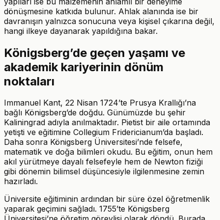
yapıları ise bu malzemenin anlamlı bir deneyime
dönüşmesine katkıda bulunur. Ahlak alanında ise bir
davranışın yalnızca sonucuna veya kişisel çıkarına değil,
hangi ilkeye dayanarak yapıldığına bakar.
Königsberg’de geçen yaşamı ve
akademik kariyerinin dönüm
noktaları
Immanuel Kant, 22 Nisan 1724’te Prusya Krallığı’na
bağlı Königsberg’de doğdu. Günümüzde bu şehir
Kaliningrad adıyla anılmaktadır. Pietist bir aile ortamında
yetişti ve eğitimine Collegium Fridericianum’da başladı.
Daha sonra Königsberg Üniversitesi’nde felsefe,
matematik ve doğa bilimleri okudu. Bu eğitim, onun hem
akıl yürütmeye dayalı felsefeyle hem de Newton fiziği
gibi dönemin bilimsel düşüncesiyle ilgilenmesine zemin
hazırladı.
Üniversite eğitiminin ardından bir süre özel öğretmenlik
yaparak geçimini sağladı. 1755’te Königsberg
Üniversitesi’ne öğretim görevlisi olarak döndü. Burada