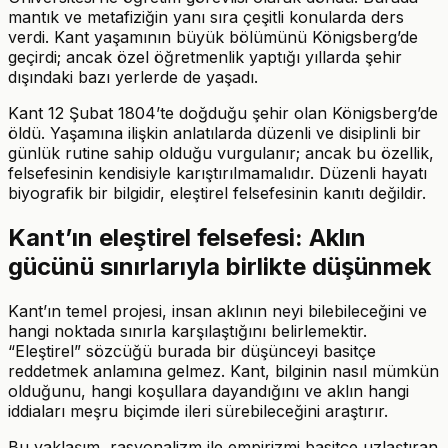
mantık ve metafiziğin yanı sıra çeşitli konularda ders
verdi. Kant yaşamının büyük bölümünü Königsberg’de
geçirdi; ancak özel öğretmenlik yaptığı yıllarda şehir
dışındaki bazı yerlerde de yaşadı.
Kant 12 Şubat 1804’te doğduğu şehir olan Königsberg’de
öldü. Yaşamına ilişkin anlatılarda düzenli ve disiplinli bir
günlük rutine sahip olduğu vurgulanır; ancak bu özellik,
felsefesinin kendisiyle karıştırılmamalıdır. Düzenli hayatı
biyografik bir bilgidir, eleştirel felsefesinin kanıtı değildir.
Kant’ın eleştirel felsefesi: Aklın
gücünü sınırlarıyla birlikte düşünmek
Kant’ın temel projesi, insan aklının neyi bilebileceğini ve
hangi noktada sınırla karşılaştığını belirlemektir.
“Eleştirel” sözcüğü burada bir düşünceyi basitçe
reddetmek anlamına gelmez. Kant, bilginin nasıl mümkün
olduğunu, hangi koşullara dayandığını ve aklın hangi
iddiaları meşru biçimde ileri sürebileceğini araştırır.
Bu yaklaşım, rasyonalizm ile empirizmi basitçe uzlaştıran