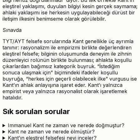
bilgi henüz doğrulanmadı” diyor. Bu tek örnekte Kant’ın
eleştirel yaklaşımı, duyulan bilgiyi kesin gerçek saymama;
ahlaki yaklaşımı ise herkesin uygulayabileceği dürüst bir
iletişim ilkesini benimseme olarak görülebilir.
Sınavda
TYT/AYT felsefe sorularında Kant genellikle üç ayrımla
tanınır: rasyonalizm ile empirizmi birlikte değerlendiren
eleştirel felsefe; bilginin oluşumunda deneyim ile zihnin
düzenleyici rolünün birlikte bulunması; ahlakta koşullu
çıkarlardan bağımsız kategorik buyruk. “İstediğim
sonuca ulaşmak için” biçimindeki ifadeler koşullu
buyruğa, “herkes için geçerli olabilecek ilke” vurgusu ise
Kant’ın ahlak anlayışına işaret eder. Kant’ı yalnızca
empirist veya yalnızca rasyonalist olarak işaretlemek
hatalıdır.
Sık sorulan sorular
Immanuel Kant ne zaman ve nerede doğmuştur?
Kant ne zaman ve nerede ölmüştür?
Kant’ın eleştirel felsefesi neyi inceler?