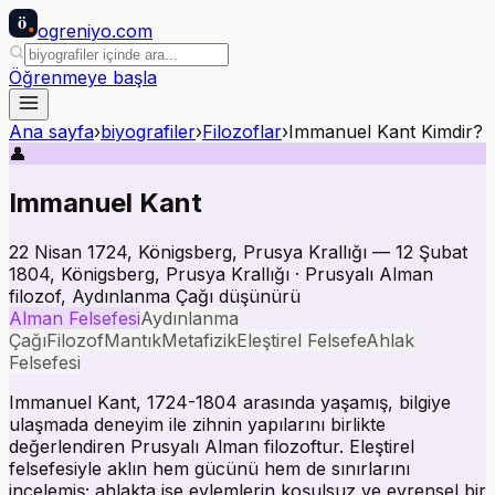
ö
ogreniyo
.com
Öğrenmeye başla
Ana sayfa
›
biyografiler
›
Filozoflar
›
Immanuel Kant Kimdir?
👤
Immanuel Kant
22 Nisan 1724, Königsberg, Prusya Krallığı — 12 Şubat
1804, Königsberg, Prusya Krallığı · Prusyalı Alman
filozof, Aydınlanma Çağı düşünürü
Alman Felsefesi
Aydınlanma
Çağı
Filozof
Mantık
Metafizik
Eleştirel Felsefe
Ahlak
Felsefesi
Immanuel Kant, 1724-1804 arasında yaşamış, bilgiye
ulaşmada deneyim ile zihnin yapılarını birlikte
değerlendiren Prusyalı Alman filozoftur. Eleştirel
felsefesiyle aklın hem gücünü hem de sınırlarını
incelemiş; ahlakta ise eylemlerin koşulsuz ve evrensel bir