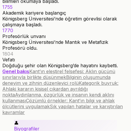
bilimleri okumaya başladı.
1755
Akademik kariyere başlangıç
Königsberg Üniversitesi’nde öğretim görevlisi olarak
çalışmaya başladı.
1770
Profesörlük unvanı
Königsberg Üniversitesi’nde Mantık ve Metafizik
Profesörü oldu.
1804
Vefatı
Doğduğu şehir olan Königsberg’de hayatını kaybetti.
Genel bakış
Kant’ın eleştirel felsefesi: Aklın gücünü
sınırlarıyla birlikte düşünmek
Bilginin oluşumunda
deneyim ve zihnin düzenleyici rolü
Kategorik buyruk:
Ahlaki kararın kişisel çıkardan ayrıldığı
nokta
Aydınlanma, özgürlük ve insanın kendi aklını
kullanması
Çözümlü örnekler: Kant’ın bilgi ve ahlak
ölçütlerini uygulamak
Sık yapılan hatalar ve karıştırılan
kavramlar
👤
Biyografiler