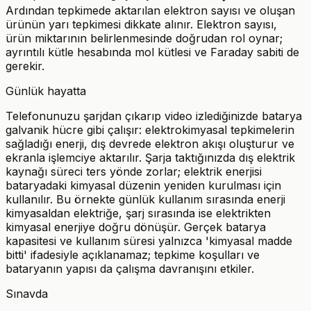
I
Ardından tepkimede aktarılan elektron sayısı ve oluşan
ürünün yarı tepkimesi dikkate alınır. Elektron sayısı,
\cdot
ürün miktarının belirlenmesinde doğrudan rol oynar;
t
ayrıntılı kütle hesabında mol kütlesi ve Faraday sabiti de
gerekir.
Günlük hayatta
Telefonunuzu şarjdan çıkarıp video izlediğinizde batarya
galvanik hücre gibi çalışır: elektrokimyasal tepkimelerin
sağladığı enerji, dış devrede elektron akışı oluşturur ve
ekranla işlemciye aktarılır. Şarja taktığınızda dış elektrik
kaynağı süreci ters yönde zorlar; elektrik enerjisi
bataryadaki kimyasal düzenin yeniden kurulması için
kullanılır. Bu örnekte günlük kullanım sırasında enerji
kimyasaldan elektriğe, şarj sırasında ise elektrikten
kimyasal enerjiye doğru dönüşür. Gerçek batarya
kapasitesi ve kullanım süresi yalnızca 'kimyasal madde
bitti' ifadesiyle açıklanamaz; tepkime koşulları ve
bataryanın yapısı da çalışma davranışını etkiler.
Sınavda