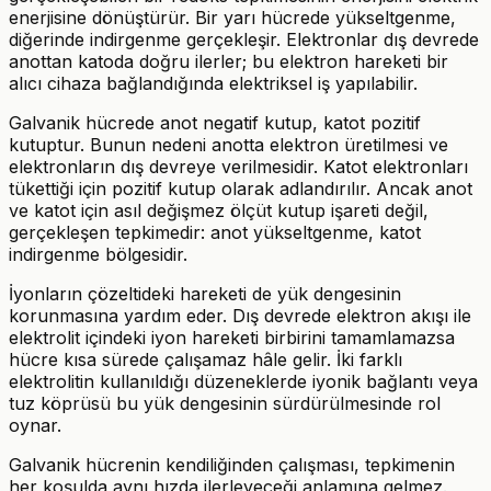
enerjisine dönüştürür. Bir yarı hücrede yükseltgenme,
diğerinde indirgenme gerçekleşir. Elektronlar dış devrede
anottan katoda doğru ilerler; bu elektron hareketi bir
alıcı cihaza bağlandığında elektriksel iş yapılabilir.
Galvanik hücrede anot negatif kutup, katot pozitif
kutuptur. Bunun nedeni anotta elektron üretilmesi ve
elektronların dış devreye verilmesidir. Katot elektronları
tükettiği için pozitif kutup olarak adlandırılır. Ancak anot
ve katot için asıl değişmez ölçüt kutup işareti değil,
gerçekleşen tepkimedir: anot yükseltgenme, katot
indirgenme bölgesidir.
İyonların çözeltideki hareketi de yük dengesinin
korunmasına yardım eder. Dış devrede elektron akışı ile
elektrolit içindeki iyon hareketi birbirini tamamlamazsa
hücre kısa sürede çalışamaz hâle gelir. İki farklı
elektrolitin kullanıldığı düzeneklerde iyonik bağlantı veya
tuz köprüsü bu yük dengesinin sürdürülmesinde rol
oynar.
Galvanik hücrenin kendiliğinden çalışması, tepkimenin
her koşulda aynı hızda ilerleyeceği anlamına gelmez.