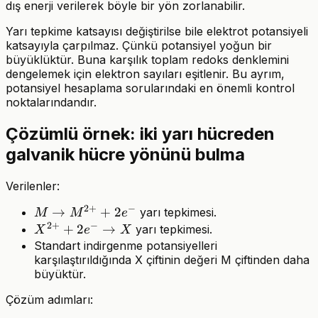
dış enerji verilerek böyle bir yön zorlanabilir.
Yarı tepkime katsayısı değiştirilse bile elektrot potansiyeli
katsayıyla çarpılmaz. Çünkü potansiyel yoğun bir
büyüklüktür. Buna karşılık toplam redoks denklemini
dengelemek için elektron sayıları eşitlenir. Bu ayrım,
potansiyel hesaplama sorularındaki en önemli kontrol
noktalarındandır.
Çözümlü örnek: iki yarı hücreden
galvanik hücre yönünü bulma
Verilenler:
2
+
−
M
→
+
2
yarı tepkimesi.
M
M
e
2
+
−
\rightarrow
X^{2+} +
+
2
→
yarı tepkimesi.
X
e
X
M^{2+} +
2e^-
Standart indirgenme potansiyelleri
karşılaştırıldığında X çiftinin değeri M çiftinden daha
2e^-
\rightarrow
büyüktür.
X
Çözüm adımları: