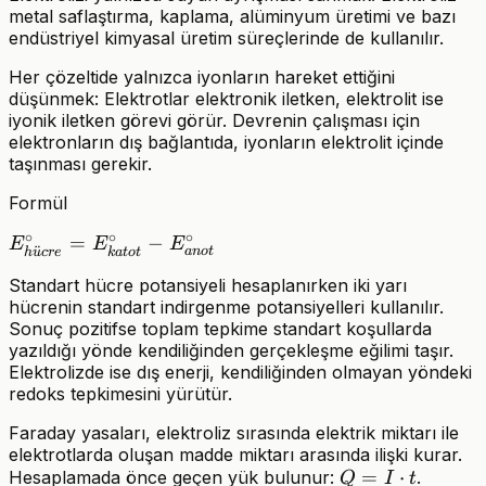
metal saflaştırma, kaplama, alüminyum üretimi ve bazı
endüstriyel kimyasal üretim süreçlerinde de kullanılır.
Her çözeltide yalnızca iyonların hareket ettiğini
düşünmek: Elektrotlar elektronik iletken, elektrolit ise
iyonik iletken görevi görür. Devrenin çalışması için
elektronların dış bağlantıda, iyonların elektrolit içinde
taşınması gerekir.
Formül
∘
∘
∘
E^\circ_{hücre}
=
−
E
E
E
¨
an
o
t
h
u
cr
e
k
a
t
o
t
=
Standart hücre potansiyeli hesaplanırken iki yarı
E^\circ_{katot}
hücrenin standart indirgenme potansiyelleri kullanılır.
-
Sonuç pozitifse toplam tepkime standart koşullarda
E^\circ_{anot}
yazıldığı yönde kendiliğinden gerçekleşme eğilimi taşır.
Elektrolizde ise dış enerji, kendiliğinden olmayan yöndeki
redoks tepkimesini yürütür.
Faraday yasaları, elektroliz sırasında elektrik miktarı ile
elektrotlarda oluşan madde miktarı arasında ilişki kurar.
Q =
=
⋅
Hesaplamada önce geçen yük bulunur:
.
Q
I
t