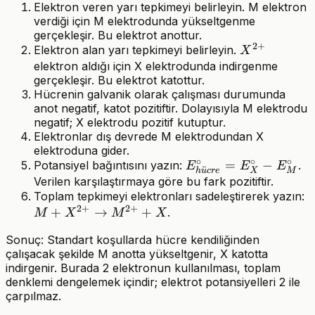
Elektron veren yarı tepkimeyi belirleyin. M elektron
verdiği için M elektrodunda yükseltgenme
gerçekleşir. Bu elektrot anottur.
2
+
X^{2+}
Elektron alan yarı tepkimeyi belirleyin.
X
elektron aldığı için X elektrodunda indirgenme
gerçekleşir. Bu elektrot katottur.
Hücrenin galvanik olarak çalışması durumunda
anot negatif, katot pozitiftir. Dolayısıyla M elektrodu
negatif; X elektrodu pozitif kutuptur.
Elektronlar dış devrede M elektrodundan X
elektroduna gider.
∘
∘
∘
E^\circ_{hücre}
=
−
Potansiyel bağıntısını yazın:
.
E
E
E
¨
X
M
h
u
cr
e
= E^\circ_X -
Verilen karşılaştırmaya göre bu fark pozitiftir.
M
Toplam tepkimeyi elektronları sadeleştirerek yazın:
E^\circ_M
2
+
2
+
+
→
+
X
.
M
X
M
X
\
Sonuç: Standart koşullarda hücre kendiliğinden
M
çalışacak şekilde M anotta yükseltgenir, X katotta
X
indirgenir. Burada 2 elektronun kullanılması, toplam
denklemi dengelemek içindir; elektrot potansiyelleri 2 ile
çarpılmaz.