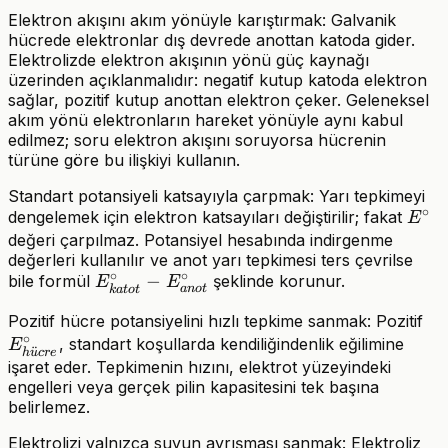
Elektron akışını akım yönüyle karıştırmak: Galvanik
hücrede elektronlar dış devrede anottan katoda gider.
Elektrolizde elektron akışının yönü güç kaynağı
üzerinden açıklanmalıdır: negatif kutup katoda elektron
sağlar, pozitif kutup anottan elektron çeker. Geleneksel
akım yönü elektronların hareket yönüyle aynı kabul
edilmez; soru elektron akışını soruyorsa hücrenin
türüne göre bu ilişkiyi kullanın.
Standart potansiyeli katsayıyla çarpmak: Yarı tepkimeyi
∘
E^\c
dengelemek için elektron katsayıları değiştirilir; fakat
E
değeri çarpılmaz. Potansiyel hesabında indirgenme
değerleri kullanılır ve anot yarı tepkimesi ters çevrilse
∘
∘
E^\circ_{katot}
−
bile formül
şeklinde korunur.
E
E
an
o
t
k
a
t
o
t
-
E^
Pozitif hücre potansiyelini hızlı tepkime sanmak: Pozitif
E^\circ_{anot}
∘
, standart koşullarda kendiliğindenlik eğilimine
E
¨
h
u
cr
e
işaret eder. Tepkimenin hızını, elektrot yüzeyindeki
engelleri veya gerçek pilin kapasitesini tek başına
belirlemez.
Elektrolizi yalnızca suyun ayrışması sanmak: Elektroliz