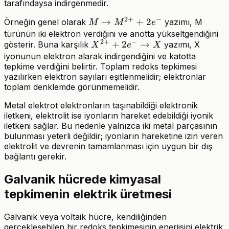
tarafındaysa indirgenmedir.
2
+
−
M
→
+
2
Örneğin genel olarak
yazımı, M
M
M
e
\rightarrow
türünün iki elektron verdiğini ve anotta yükseltgendiğini
2
+
−
X^{2+} +
+
2
→
gösterir. Buna karşılık
yazımı, X
M^{2+} +
X
e
X
2e^-
iyonunun elektron alarak indirgendiğini ve katotta
2e^-
tepkime verdiğini belirtir. Toplam redoks tepkimesi
\rightarrow
yazılırken elektron sayıları eşitlenmelidir; elektronlar
X
toplam denklemde görünmemelidir.
Metal elektrot elektronların taşınabildiği elektronik
iletkeni, elektrolit ise iyonların hareket edebildiği iyonik
iletkeni sağlar. Bu nedenle yalnızca iki metal parçasının
bulunması yeterli değildir; iyonların hareketine izin veren
elektrolit ve devrenin tamamlanması için uygun bir dış
bağlantı gerekir.
Galvanik hücrede kimyasal
tepkimenin elektrik üretmesi
Galvanik veya voltaik hücre, kendiliğinden
gerçekleşebilen bir redoks tepkimesinin enerjisini elektrik