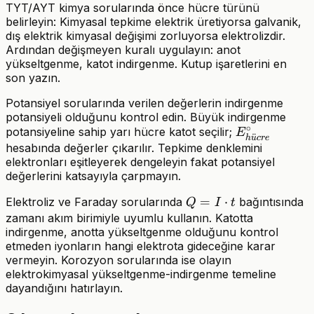
TYT/AYT kimya sorularında önce hücre türünü
belirleyin: Kimyasal tepkime elektrik üretiyorsa galvanik,
dış elektrik kimyasal değişimi zorluyorsa elektrolizdir.
Ardından değişmeyen kuralı uygulayın: anot
yükseltgenme, katot indirgenme. Kutup işaretlerini en
son yazın.
Potansiyel sorularında verilen değerlerin indirgenme
potansiyeli olduğunu kontrol edin. Büyük indirgenme
∘
E^\circ_{hüc
potansiyeline sahip yarı hücre katot seçilir;
E
¨
h
u
cr
e
hesabında değerler çıkarılır. Tepkime denklemini
elektronları eşitleyerek dengeleyin fakat potansiyel
değerlerini katsayıyla çarpmayın.
Q =
=
⋅
Elektroliz ve Faraday sorularında
bağıntısında
Q
I
t
I
zamanı akım birimiyle uyumlu kullanın. Katotta
indirgenme, anotta yükseltgenme olduğunu kontrol
\cdot
etmeden iyonların hangi elektrota gideceğine karar
t
vermeyin. Korozyon sorularında ise olayın
elektrokimyasal yükseltgenme-indirgenme temeline
dayandığını hatırlayın.