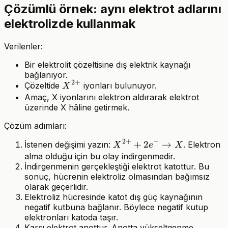
Çözümlü örnek: aynı elektrot adlarını
elektrolizde kullanmak
Verilenler:
Bir elektrolit çözeltisine dış elektrik kaynağı
bağlanıyor.
2
+
X^{2+}
Çözeltide
iyonları bulunuyor.
X
Amaç, X iyonlarını elektron aldırarak elektrot
üzerinde X hâline getirmek.
Çözüm adımları:
2
+
−
X^{2+} +
+
2
→
İstenen değişimi yazın:
. Elektron
X
e
X
2e^-
alma olduğu için bu olay indirgenmedir.
İndirgenmenin gerçekleştiği elektrot katottur. Bu
\rightarrow
sonuç, hücrenin elektroliz olmasından bağımsız
X
olarak geçerlidir.
Elektroliz hücresinde katot dış güç kaynağının
negatif kutbuna bağlanır. Böylece negatif kutup
elektronları katoda taşır.
Karşı elektrot anottur. Anotta yükseltgenme