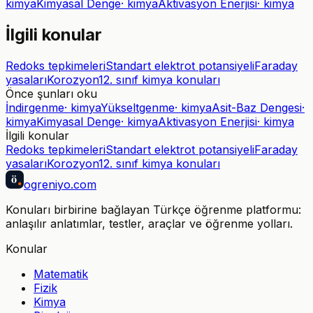
kimya
Kimyasal Denge
·
kimya
Aktivasyon Enerjisi
·
kimya
İlgili konular
Redoks tepkimeleri
Standart elektrot potansiyeli
Faraday
yasaları
Korozyon
12. sınıf kimya konuları
Önce şunları oku
İndirgenme
·
kimya
Yükseltgenme
·
kimya
Asit-Baz Dengesi
·
kimya
Kimyasal Denge
·
kimya
Aktivasyon Enerjisi
·
kimya
İlgili konular
Redoks tepkimeleri
Standart elektrot potansiyeli
Faraday
yasaları
Korozyon
12. sınıf kimya konuları
ö
ogreniyo
.com
Konuları birbirine bağlayan Türkçe öğrenme platformu:
anlaşılır anlatımlar, testler, araçlar ve öğrenme yolları.
Konular
Matematik
Fizik
Kimya