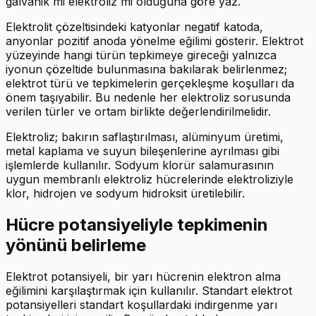
galvanik mi elektroliz mi olduğuna göre yaz.
Elektrolit çözeltisindeki katyonlar negatif katoda,
anyonlar pozitif anoda yönelme eğilimi gösterir. Elektrot
yüzeyinde hangi türün tepkimeye gireceği yalnızca
iyonun çözeltide bulunmasına bakılarak belirlenmez;
elektrot türü ve tepkimelerin gerçekleşme koşulları da
önem taşıyabilir. Bu nedenle her elektroliz sorusunda
verilen türler ve ortam birlikte değerlendirilmelidir.
Elektroliz; bakırın saflaştırılması, alüminyum üretimi,
metal kaplama ve suyun bileşenlerine ayrılması gibi
işlemlerde kullanılır. Sodyum klorür salamurasının
uygun membranlı elektroliz hücrelerinde elektroliziyle
klor, hidrojen ve sodyum hidroksit üretilebilir.
Hücre potansiyeliyle tepkimenin
yönünü belirleme
Elektrot potansiyeli, bir yarı hücrenin elektron alma
eğilimini karşılaştırmak için kullanılır. Standart elektrot
potansiyelleri standart koşullardaki indirgenme yarı