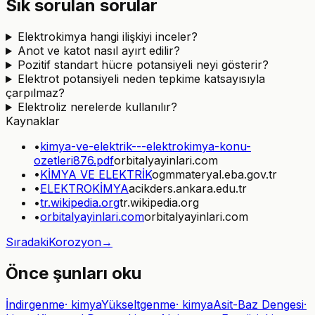
Sık sorulan sorular
Elektrokimya hangi ilişkiyi inceler?
Anot ve katot nasıl ayırt edilir?
Pozitif standart hücre potansiyeli neyi gösterir?
Elektrot potansiyeli neden tepkime katsayısıyla
çarpılmaz?
Elektroliz nerelerde kullanılır?
Kaynaklar
•
kimya-ve-elektrik---elektrokimya-konu-
ozetleri876.pdf
orbitalyayinlari.com
•
KİMYA VE ELEKTRİK
ogmmateryal.eba.gov.tr
•
ELEKTROKİMYA
acikders.ankara.edu.tr
•
tr.wikipedia.org
tr.wikipedia.org
•
orbitalyayinlari.com
orbitalyayinlari.com
Sıradaki
Korozyon
→
Önce şunları oku
İndirgenme
·
kimya
Yükseltgenme
·
kimya
Asit-Baz Dengesi
·