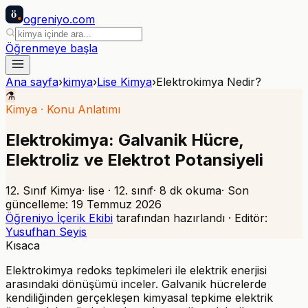
ö
ogreniyo
.com
Öğrenmeye başla
Ana sayfa
›
kimya
›
Lise Kimya
›
Elektrokimya Nedir?
⚗️
Kimya
·
Konu Anlatımı
Elektrokimya: Galvanik Hücre,
Elektroliz ve Elektrot Potansiyeli
12. Sınıf Kimya
·
lise
· 12. sınıf
·
8
dk okuma
· Son
güncelleme:
19 Temmuz 2026
Öğreniyo İçerik Ekibi
tarafından hazırlandı · Editör:
Yusufhan Seyis
Kısaca
Elektrokimya redoks tepkimeleri ile elektrik enerjisi
arasındaki dönüşümü inceler. Galvanik hücrelerde
kendiliğinden gerçekleşen kimyasal tepkime elektrik