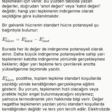
tepkimeleri için verilir. Bu yüzden tabloda yazan
değerler, doğrudan 'anot değeri' veya 'katot değeri'
değildir; hangi yarı tepkimenin indirgenme olarak
seçildiğine göre kullanılmalıdır.
Bir galvanik hücrenin standart hücre potansiyeli şu
bağıntıyla bulunur:
∘
∘
∘
E^\circ_{hücre}
=
−
E
E
E
¨
an
o
t
h
u
cr
e
k
a
t
o
t
=
Burada her iki değer de indirgenme potansiyeli olarak
E^\circ_{katot}
alınır. Daha büyük indirgenme potansiyeline sahip yarı
-
tepkimenin katotta indirgenme yönünde gerçekleşmesi
E^\circ_{anot}
beklenir; diğer yarı tepkime ters çevrilerek anotta
yükseltgenme biçiminde yazılır.
∘
E^\circ_{hücre}
pozitifse, toplam tepkime standart koşullarda
E
¨
h
u
cr
e
yazıldığı yönde kendiliğinden gerçekleşme eğilimi
gösterir. Bu yorum, tepkimenin hızlı olacağını veya
pratikte hiçbir engel bulunmayacağını söylemez;
yalnızca termodinamik yön hakkında bilgi verir. Değer
negatifse tepkimenin yazılan yönü standart koşullarda
kendiliğinden değildir ve ters yön tercih edilir. Elektrolizde