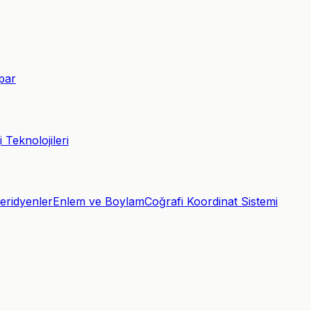
par
 Teknolojileri
eridyenler
Enlem ve Boylam
Coğrafi Koordinat Sistemi