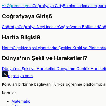
🧭 Öğrenme yolu
Coğrafyaya Giriş
Bu alanı adım adım, sır
Coğrafyaya Giriş
6
Coğrafya
Coğrafya Neyi İnceler
Coğrafyanın Bölümleri
Coğ
Harita Bilgisi
9
Harita
Ölçek
İzohips
Lejant
Harita Çeşitleri
Kroki ve Plan
Harit
Dünya'nın Şekli ve Hareketleri
7
Dünya'nın Şekli ve Hareketleri
Dünya'nın Günlük Hareketi
ö
ogreniyo
.com
Konuları birbirine bağlayan Türkçe öğrenme platformu: anla
Konular
Matematik