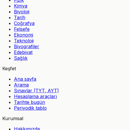
Fizik
Kimya
Biyoloji
Tarih
Coğrafya
Felsefe
Ekonomi
Teknoloji
Biyografiler
Edebiyat
Sağlık
Keşfet
Ana sayfa
Arama
Sınavlar (TYT, AYT)
Hesaplama araçları
Tarihte bugün
Periyodik tablo
Kurumsal
Hakkımızda