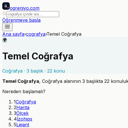
ö
ogreniyo
.com
Öğrenmeye başla
Ana sayfa
›
cografya
›
Temel Coğrafya
🌍
Temel Coğrafya
Coğrafya
·
3
başlık ·
22
konu
Temel Coğrafya
,
Coğrafya
alanının
3
başlıkta
22
konuluk 
Nereden başlamalı?
1
Coğrafya
2
Harita
3
Ölçek
4
İzohips
5
Lejant