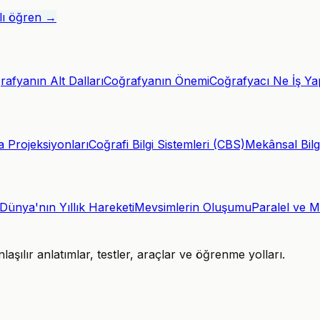
alı öğren →
rafyanın Alt Dalları
Coğrafyanın Önemi
Coğrafyacı Ne İş Ya
a Projeksiyonları
Coğrafi Bilgi Sistemleri (CBS)
Mekânsal Bilgi
Dünya'nın Yıllık Hareketi
Mevsimlerin Oluşumu
Paralel ve M
şılır anlatımlar, testler, araçlar ve öğrenme yolları.