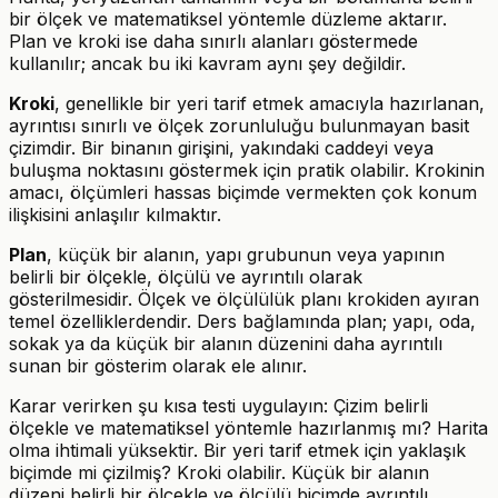
bir ölçek ve matematiksel yöntemle düzleme aktarır.
Plan ve kroki ise daha sınırlı alanları göstermede
kullanılır; ancak bu iki kavram aynı şey değildir.
Kroki
, genellikle bir yeri tarif etmek amacıyla hazırlanan,
ayrıntısı sınırlı ve ölçek zorunluluğu bulunmayan basit
çizimdir. Bir binanın girişini, yakındaki caddeyi veya
buluşma noktasını göstermek için pratik olabilir. Krokinin
amacı, ölçümleri hassas biçimde vermekten çok konum
ilişkisini anlaşılır kılmaktır.
Plan
, küçük bir alanın, yapı grubunun veya yapının
belirli bir ölçekle, ölçülü ve ayrıntılı olarak
gösterilmesidir. Ölçek ve ölçülülük planı krokiden ayıran
temel özelliklerdendir. Ders bağlamında plan; yapı, oda,
sokak ya da küçük bir alanın düzenini daha ayrıntılı
sunan bir gösterim olarak ele alınır.
Karar verirken şu kısa testi uygulayın: Çizim belirli
ölçekle ve matematiksel yöntemle hazırlanmış mı? Harita
olma ihtimali yüksektir. Bir yeri tarif etmek için yaklaşık
biçimde mi çizilmiş? Kroki olabilir. Küçük bir alanın
düzeni belirli bir ölçekle ve ölçülü biçimde ayrıntılı