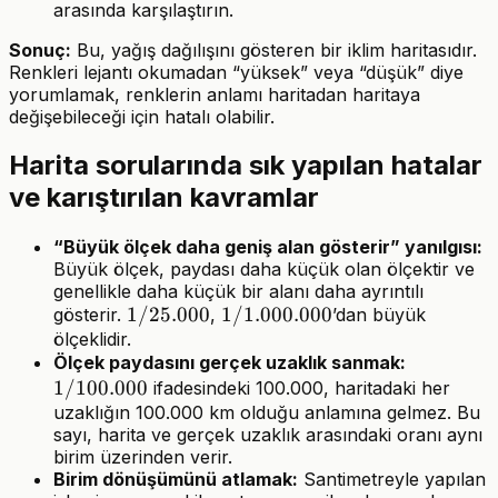
arasında karşılaştırın.
Sonuç:
Bu, yağış dağılışını gösteren bir iklim haritasıdır.
Renkleri lejantı okumadan “yüksek” veya “düşük” diye
yorumlamak, renklerin anlamı haritadan haritaya
değişebileceği için hatalı olabilir.
Harita sorularında sık yapılan hatalar
ve karıştırılan kavramlar
“Büyük ölçek daha geniş alan gösterir” yanılgısı:
Büyük ölçek, paydası daha küçük olan ölçektir ve
genellikle daha küçük bir alanı daha ayrıntılı
1/25.000
1/25.000
1/1.000.000
1/1.000.000
gösterir.
,
’dan büyük
ölçeklidir.
1/100.00
Ölçek paydasını gerçek uzaklık sanmak:
1/100.000
ifadesindeki 100.000, haritadaki her
uzaklığın 100.000 km olduğu anlamına gelmez. Bu
sayı, harita ve gerçek uzaklık arasındaki oranı aynı
birim üzerinden verir.
Birim dönüşümünü atlamak:
Santimetreyle yapılan