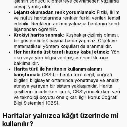
işlemin sonucu kilometreye çevrilmeden yazılırsa
cevap yanlış olur.
Lejantı okumadan renk yorumlamak:
Fiziki, iklim
ve nüfus haritalarında renkler farklı verileri temsil
edebilir. Renklerin anlamı yalnızca haritanın kendi
lejantından öğrenilir.
Krokiyi harita sanmak:
Kuşbakışı çizilmiş olması,
bir gösterimi tek başına harita yapmaz. Ölçek ve
matematiksel yöntem koşulları da aranmalıdır.
Her haritada üst tarafı kuzey kabul etmek:
Yön
oku veya yön bilgisi verilmişse öncelikle ona
bakılmalıdır.
Harita türü ile haritanın kullanım alanını
karıştırmak:
CBS bir harita türü değil, coğrafi
bilgileri bilgisayar ortamında yönetmeye ve analiz
etmeye yarayan bir sistem yaklaşımıdır. Harita
çeşitlerini incelerken içerik, CBS’yi incelerken veri
ve teknoloji boyutu öne çıkar. İlgili konu: Coğrafi
Bilgi Sistemleri (CBS).
Haritalar yalnızca kâğıt üzerinde mi
kullanılır?