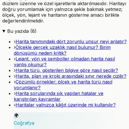
düzlem üzerine ve özel işaretlerle aktarılmasıdır. Haritayı
doğru yorumlamak için yalnızca şekle bakmak yetmez;
ölçek, yön, lejant ve haritanın gösterme amacı birlikte
değerlendirilmelidir.
Bu yazıda (
8
)
›
Harita tanımındaki dört zorunlu unsur neyi anlatır?
›
Ölçekle gerçek uzaklık nasıl bulunur? Birim
dönüşümü neden kritik?
›
Lejant, yön ve semboller olmadan harita nasıl
yanlış okunur?
›
Harita türü, gösterilen bilgiye göre nasıl seçilir?
›
Harita, plan ve kroki arasındaki sınır nerede çizilir?
›
Çözümlü örnekler: ölçek ve harita türü nasıl
yorumlanır?
›
Harita sorularında sık yapılan hatalar ve
karıştırılan kavramlar
›
Haritalar yalnızca kâğıt üzerinde mi kullanılır?
🌍
Coğrafya