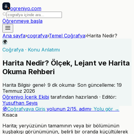
ö
ogreniyo
.com
Öğrenmeye başla
Ana sayfa
›
cografya
›
Temel Coğrafya
›
Harita Nedir?
🌍
Coğrafya
·
Konu Anlatımı
Harita Nedir? Ölçek, Lejant ve Harita
Okuma Rehberi
Harita Bilgisi
·
genel
·
9
dk okuma
· Son güncelleme:
19
Temmuz 2026
Öğreniyo İçerik Ekibi
tarafından hazırlandı · Editör:
Yusufhan Seyis
🧭
Coğrafyaya Giriş
yolunun
2
/
15
. adımı
· Yolu gör →
Kısaca
Harita; yeryüzünün tamamının veya bir bölümünün
kuşbakışı görünümünün, belirli bir oranda küçültülerek