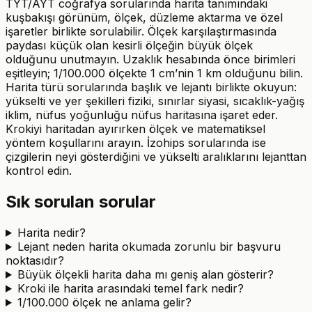
TYT/AYT coğrafya sorularında harita tanımındaki
kuşbakışı görünüm, ölçek, düzleme aktarma ve özel
işaretler birlikte sorulabilir. Ölçek karşılaştırmasında
paydası küçük olan kesirli ölçeğin büyük ölçek
olduğunu unutmayın. Uzaklık hesabında önce birimleri
eşitleyin; 1/100.000 ölçekte 1 cm’nin 1 km olduğunu bilin.
Harita türü sorularında başlık ve lejantı birlikte okuyun:
yükselti ve yer şekilleri fiziki, sınırlar siyasi, sıcaklık-yağış
iklim, nüfus yoğunluğu nüfus haritasına işaret eder.
Krokiyi haritadan ayırırken ölçek ve matematiksel
yöntem koşullarını arayın. İzohips sorularında ise
çizgilerin neyi gösterdiğini ve yükselti aralıklarını lejanttan
kontrol edin.
Sık sorulan sorular
Harita nedir?
Lejant neden harita okumada zorunlu bir başvuru
noktasıdır?
Büyük ölçekli harita daha mı geniş alan gösterir?
Kroki ile harita arasındaki temel fark nedir?
1/100.000 ölçek ne anlama gelir?