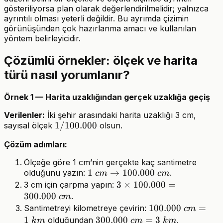
gösteriliyorsa plan olarak değerlendirilmelidir; yalnızca
ayrıntılı olması yeterli değildir. Bu ayrımda çizimin
görünüşünden çok hazırlanma amacı ve kullanılan
yöntem belirleyicidir.
Çözümlü örnekler: ölçek ve harita
türü nasıl yorumlanır?
Örnek 1 — Harita uzaklığından gerçek uzaklığa geçiş
Verilenler:
İki şehir arasındaki harita uzaklığı 3 cm,
1/100.000
1/100.000
sayısal ölçek
olsun.
Çözüm adımları:
Ölçeğe göre 1 cm’nin gerçekte kaç santimetre
1\ cm
1
→
100.000
olduğunu yazın:
.
c
m
c
m
\rightarrow
3 \times
3
×
100.000
=
3 cm için çarpma yapın:
100.000\
300.000
100.000
.
c
m
cm
=
100.000\
100.000
=
Santimetreyi kilometreye çevirin:
c
m
300.000\
cm = 1\
1
300.000\
300.000
=
3
olduğundan
.
k
m
c
m
k
m