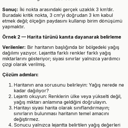
cm
km
cm = 3\
Sonuç:
İki nokta arasındaki gerçek uzaklık 3 km’dir.
km
Buradaki kritik nokta, 3 cm’yi doğrudan 3 km kabul
etmek değil; ölçeğin paydasını kullanıp birim dönüşümü
yapmaktır.
Örnek 2 — Harita türünü kanıta dayanarak belirleme
Verilenler:
Bir haritanın başlığında bir bölgedeki yağış
dağılımı yazıyor. Lejantta farklı renkler farklı yağış
miktarlarını gösteriyor; siyasi sınırlar yalnızca yardımcı
çizgi olarak verilmiş.
Çözüm adımları:
Haritanın ana sorusunu belirleyin: Yağış nerede ne
kadar dağılıyor?
Lejantı okuyun: Renklerin ülke veya yükselti değil,
yağış miktarı anlamına geldiğini doğrulayın.
Haritayı siyasi harita olarak sınıflandırmayın;
sınırların bulunması haritanın temel amacını
değiştirmez.
Sonucu yalnızca lejantta belirtilen yağış değerleri