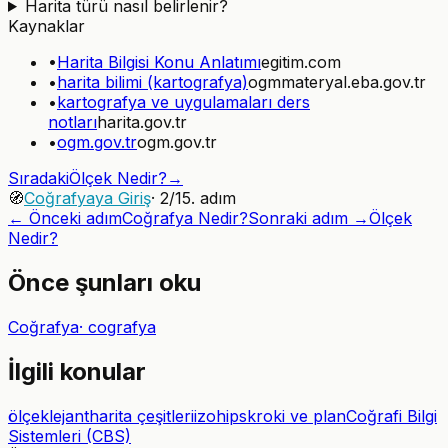
Harita türü nasıl belirlenir?
Kaynaklar
•
Harita Bilgisi Konu Anlatımı
egitim.com
•
harita bilimi (kartografya)
ogmmateryal.eba.gov.tr
•
kartografya ve uygulamaları ders
notları
harita.gov.tr
•
ogm.gov.tr
ogm.gov.tr
Sıradaki
Ölçek Nedir?
→
🧭
Coğrafyaya Giriş
·
2
/
15
. adım
← Önceki adım
Coğrafya Nedir?
Sonraki adım →
Ölçek
Nedir?
Önce şunları oku
Coğrafya
·
cografya
İlgili konular
ölçek
lejant
harita çeşitleri
izohips
kroki ve plan
Coğrafi Bilgi
Sistemleri (CBS)