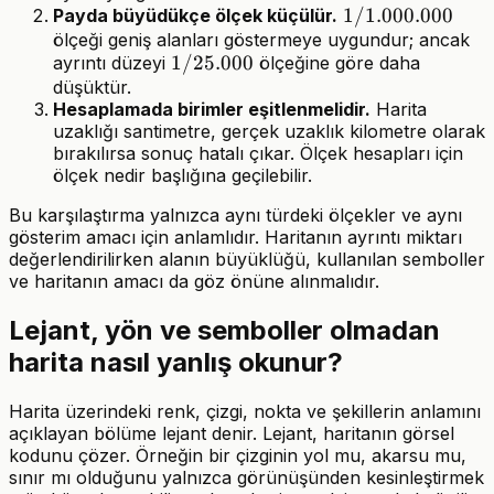
1/1.000.000
1/1.000.000
Payda büyüdükçe ölçek küçülür.
ölçeği geniş alanları göstermeye uygundur; ancak
1/25.000
1/25.000
ayrıntı düzeyi
ölçeğine göre daha
düşüktür.
Hesaplamada birimler eşitlenmelidir.
Harita
uzaklığı santimetre, gerçek uzaklık kilometre olarak
bırakılırsa sonuç hatalı çıkar. Ölçek hesapları için
ölçek nedir başlığına geçilebilir.
Bu karşılaştırma yalnızca aynı türdeki ölçekler ve aynı
gösterim amacı için anlamlıdır. Haritanın ayrıntı miktarı
değerlendirilirken alanın büyüklüğü, kullanılan semboller
ve haritanın amacı da göz önüne alınmalıdır.
Lejant, yön ve semboller olmadan
harita nasıl yanlış okunur?
Harita üzerindeki renk, çizgi, nokta ve şekillerin anlamını
açıklayan bölüme lejant denir. Lejant, haritanın görsel
kodunu çözer. Örneğin bir çizginin yol mu, akarsu mu,
sınır mı olduğunu yalnızca görünüşünden kesinleştirmek