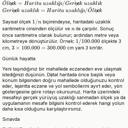
¨
Ölçek =
Gerçek\
\c
=
ı
˘
ı
/
\c
ı
O
l
c
e
k
H
a
r
i
t
a
u
z
ak
l
g
G
er
c
e
k
u
z
ak
l
k
¨
Harita\
uzaklık
\c
ı
=
ı
˘
ı
/
\c
G
er
c
e
k
u
z
ak
l
k
H
a
r
i
t
a
u
z
ak
l
g
O
l
c
e
k
uzaklığı
=
1/n
1/
Sayısal ölçek
biçimindeyse, haritadaki uzaklık
/
n
Harita\
n
santimetre cinsinden ölçülür ve
ile çarpılır. Sonuç
Gerçek\
uzaklığı
n
önce santimetre olarak bulunur; ardından metre veya
uzaklık
/ Ölçek
1/100.000
1/100.000
kilometreye dönüştürülür. Örnek:
ölçekte 3
3
3
×
100.000
=
300.000
cm,
cm yani 3 km’dir.
\times
Günlük hayatta
100.000
=
Yeni taşındığınız bir mahallede eczaneden eve ulaşmak
300.000
istediğinizi düşünün. Dijital haritada önce başlık veya
konum bilgisinden doğru mahallede olduğunuzu kontrol
eder, lejantta eczane ve yol sembollerini ayırt eder, yön
göstergesine göre rotayı okursunuz. Harita üzerindeki
mesafeyi gerçek yürüyüş uzaklığı sanmadan ölçek ya da
uygulamanın mesafe bilgisini kontrol ederek hangi yolun
daha kısa olduğunu karşılaştırırsınız.
Sınavda