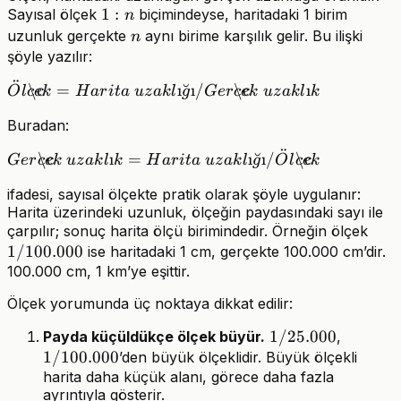
1:n
1
:
Sayısal ölçek
biçimindeyse, haritadaki 1 birim
n
n
uzunluk gerçekte
aynı birime karşılık gelir. Bu ilişki
n
şöyle yazılır:
¨
Ölçek =
\c
=
ı
˘
ı
/
\c
ı
O
l
c
e
k
H
a
r
i
t
a
u
z
ak
l
g
G
er
c
e
k
u
z
ak
l
k
Harita\
Buradan:
uzaklığı
/
¨
Gerçek\
\c
ı
=
ı
˘
ı
/
\c
G
er
c
e
k
u
z
ak
l
k
H
a
r
i
t
a
u
z
ak
l
g
O
l
c
e
k
Gerçek\
uzaklık
uzaklık
ifadesi, sayısal ölçekte pratik olarak şöyle uygulanır:
=
Harita üzerindeki uzunluk, ölçeğin paydasındaki sayı ile
Harita\
1/1
çarpılır; sonuç harita ölçü birimindedir. Örneğin ölçek
uzaklığı
1/100.000
ise haritadaki 1 cm, gerçekte 100.000 cm’dir.
/ Ölçek
100.000 cm, 1 km’ye eşittir.
Ölçek yorumunda üç noktaya dikkat edilir:
1/25.000
1/25.000
1/100.0
Payda küçüldükçe ölçek büyür.
,
1/100.000
’den büyük ölçeklidir. Büyük ölçekli
harita daha küçük alanı, görece daha fazla
ayrıntıyla gösterir.