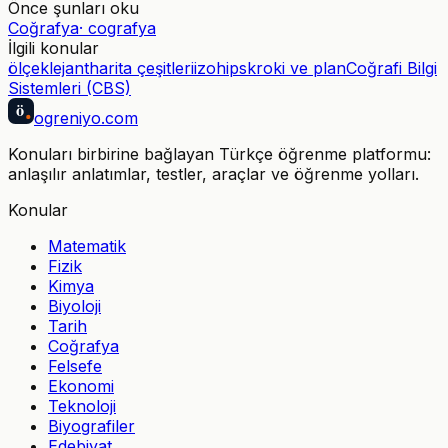
Önce şunları oku
Coğrafya
·
cografya
İlgili konular
ölçek
lejant
harita çeşitleri
izohips
kroki ve plan
Coğrafi Bilgi
Sistemleri (CBS)
ö
ogreniyo
.com
Konuları birbirine bağlayan Türkçe öğrenme platformu:
anlaşılır anlatımlar, testler, araçlar ve öğrenme yolları.
Konular
Matematik
Fizik
Kimya
Biyoloji
Tarih
Coğrafya
Felsefe
Ekonomi
Teknoloji
Biyografiler
Edebiyat