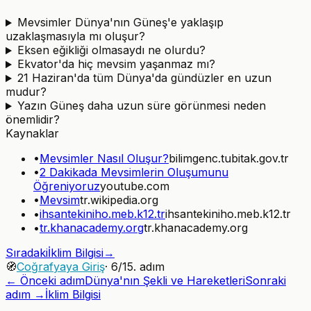
Mevsimler Dünya'nın Güneş'e yaklaşıp
uzaklaşmasıyla mı oluşur?
Eksen eğikliği olmasaydı ne olurdu?
Ekvator'da hiç mevsim yaşanmaz mı?
21 Haziran'da tüm Dünya'da gündüzler en uzun
mudur?
Yazın Güneş daha uzun süre görünmesi neden
önemlidir?
Kaynaklar
•
Mevsimler Nasıl Oluşur?
bilimgenc.tubitak.gov.tr
•
2 Dakikada Mevsimlerin Oluşumunu
Öğreniyoruz
youtube.com
•
Mevsim
tr.wikipedia.org
•
ihsantekiniho.meb.k12.tr
ihsantekiniho.meb.k12.tr
•
tr.khanacademy.org
tr.khanacademy.org
Sıradaki
İklim Bilgisi
→
🧭
Coğrafyaya Giriş
·
6
/
15
. adım
← Önceki adım
Dünya'nın Şekli ve Hareketleri
Sonraki
adım →
İklim Bilgisi