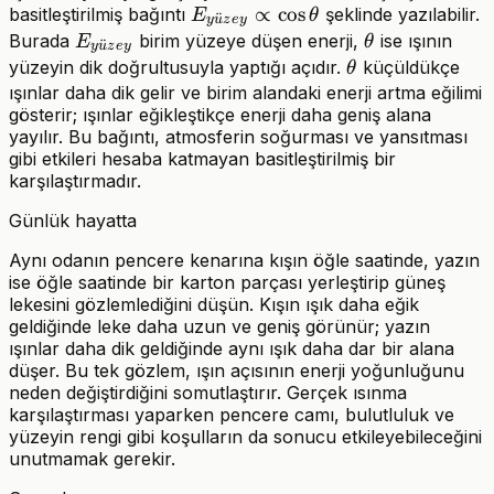
E_{yüzey}
∝
cos
basitleştirilmiş bağıntı
şeklinde yazılabilir.
E
θ
¨
y
u
z
ey
\propto
E_{yüzey}
\theta
Burada
birim yüzeye düşen enerji,
ise ışının
E
θ
¨
y
u
z
ey
\cos\theta
\theta
yüzeyin dik doğrultusuyla yaptığı açıdır.
küçüldükçe
θ
ışınlar daha dik gelir ve birim alandaki enerji artma eğilimi
gösterir; ışınlar eğikleştikçe enerji daha geniş alana
yayılır. Bu bağıntı, atmosferin soğurması ve yansıtması
gibi etkileri hesaba katmayan basitleştirilmiş bir
karşılaştırmadır.
Günlük hayatta
Aynı odanın pencere kenarına kışın öğle saatinde, yazın
ise öğle saatinde bir karton parçası yerleştirip güneş
lekesini gözlemlediğini düşün. Kışın ışık daha eğik
geldiğinde leke daha uzun ve geniş görünür; yazın
ışınlar daha dik geldiğinde aynı ışık daha dar bir alana
düşer. Bu tek gözlem, ışın açısının enerji yoğunluğunu
neden değiştirdiğini somutlaştırır. Gerçek ısınma
karşılaştırması yaparken pencere camı, bulutluluk ve
yüzeyin rengi gibi koşulların da sonucu etkileyebileceğini
unutmamak gerekir.