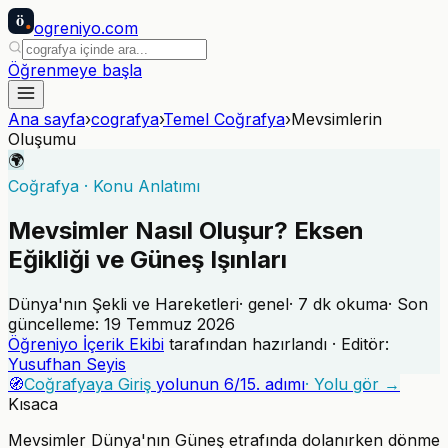
ö
ogreniyo
.com
Öğrenmeye başla
Ana sayfa
›
cografya
›
Temel Coğrafya
›
Mevsimlerin
Oluşumu
🌍
Coğrafya
·
Konu Anlatımı
Mevsimler Nasıl Oluşur? Eksen
Eğikliği ve Güneş Işınları
Dünya'nın Şekli ve Hareketleri
·
genel
·
7
dk okuma
· Son
güncelleme:
19 Temmuz 2026
Öğreniyo İçerik Ekibi
tarafından hazırlandı · Editör:
Yusufhan Seyis
🧭
Coğrafyaya Giriş
yolunun
6
/
15
. adımı
· Yolu gör →
Kısaca
Mevsimler Dünya'nın Güneş etrafında dolanırken dönme