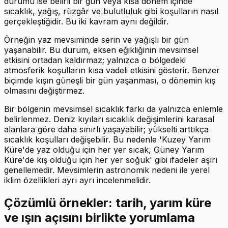
durumu ise belirli bir gün veya kısa dönem içinde
sıcaklık, yağış, rüzgâr ve bulutluluk gibi koşulların nasıl
gerçekleştiğidir. Bu iki kavram aynı değildir.
Örneğin yaz mevsiminde serin ve yağışlı bir gün
yaşanabilir. Bu durum, eksen eğikliğinin mevsimsel
etkisini ortadan kaldırmaz; yalnızca o bölgedeki
atmosferik koşulların kısa vadeli etkisini gösterir. Benzer
biçimde kışın güneşli bir gün yaşanması, o dönemin kış
olmasını değiştirmez.
Bir bölgenin mevsimsel sıcaklık farkı da yalnızca enlemle
belirlenmez. Deniz kıyıları sıcaklık değişimlerini karasal
alanlara göre daha sınırlı yaşayabilir; yükselti arttıkça
sıcaklık koşulları değişebilir. Bu nedenle 'Kuzey Yarım
Küre'de yaz olduğu için her yer sıcak, Güney Yarım
Küre'de kış olduğu için her yer soğuk' gibi ifadeler aşırı
genellemedir. Mevsimlerin astronomik nedeni ile yerel
iklim özellikleri ayrı ayrı incelenmelidir.
Çözümlü örnekler: tarih, yarım küre
ve ışın açısını birlikte yorumlama