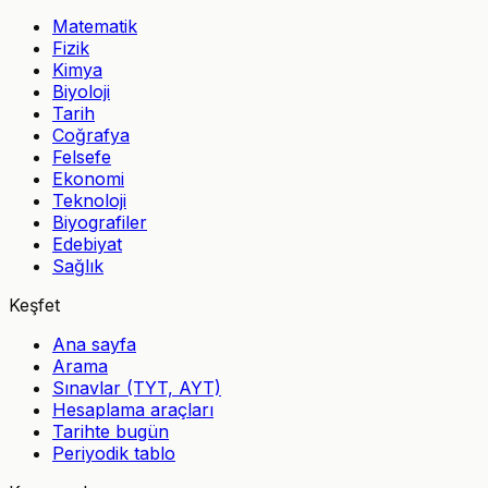
Matematik
Fizik
Kimya
Biyoloji
Tarih
Coğrafya
Felsefe
Ekonomi
Teknoloji
Biyografiler
Edebiyat
Sağlık
Keşfet
Ana sayfa
Arama
Sınavlar (TYT, AYT)
Hesaplama araçları
Tarihte bugün
Periyodik tablo