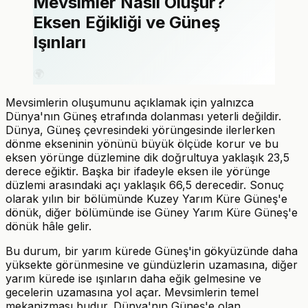
Mevsimler Nasıl Oluşur?
Eksen Eğikliği ve Güneş
Işınları
🌍
Mevsimlerin oluşumunu açıklamak için yalnızca
Dünya'nın Güneş etrafında dolanması yeterli değildir.
Dünya, Güneş çevresindeki yörüngesinde ilerlerken
dönme ekseninin yönünü büyük ölçüde korur ve bu
eksen yörünge düzlemine dik doğrultuya yaklaşık 23,5
derece eğiktir. Başka bir ifadeyle eksen ile yörünge
düzlemi arasındaki açı yaklaşık 66,5 derecedir. Sonuç
olarak yılın bir bölümünde Kuzey Yarım Küre Güneş'e
dönük, diğer bölümünde ise Güney Yarım Küre Güneş'e
dönük hâle gelir.
Bu durum, bir yarım kürede Güneş'in gökyüzünde daha
yüksekte görünmesine ve gündüzlerin uzamasına, diğer
yarım kürede ise ışınların daha eğik gelmesine ve
gecelerin uzamasına yol açar. Mevsimlerin temel
mekanizması budur. Dünya'nın Güneş'e olan