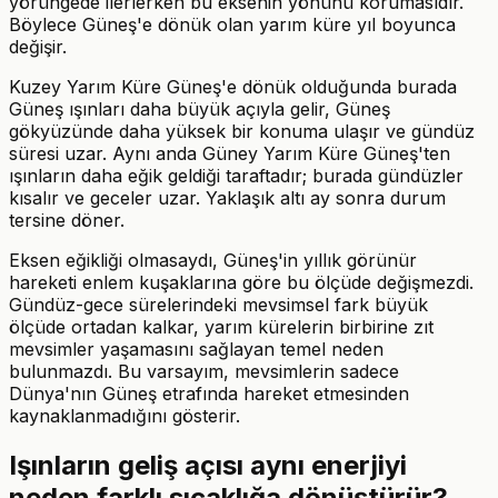
yörüngede ilerlerken bu eksenin yönünü korumasıdır.
Böylece Güneş'e dönük olan yarım küre yıl boyunca
değişir.
Kuzey Yarım Küre Güneş'e dönük olduğunda burada
Güneş ışınları daha büyük açıyla gelir, Güneş
gökyüzünde daha yüksek bir konuma ulaşır ve gündüz
süresi uzar. Aynı anda Güney Yarım Küre Güneş'ten
ışınların daha eğik geldiği taraftadır; burada gündüzler
kısalır ve geceler uzar. Yaklaşık altı ay sonra durum
tersine döner.
Eksen eğikliği olmasaydı, Güneş'in yıllık görünür
hareketi enlem kuşaklarına göre bu ölçüde değişmezdi.
Gündüz-gece sürelerindeki mevsimsel fark büyük
ölçüde ortadan kalkar, yarım kürelerin birbirine zıt
mevsimler yaşamasını sağlayan temel neden
bulunmazdı. Bu varsayım, mevsimlerin sadece
Dünya'nın Güneş etrafında hareket etmesinden
kaynaklanmadığını gösterir.
Işınların geliş açısı aynı enerjiyi
neden farklı sıcaklığa dönüştürür?