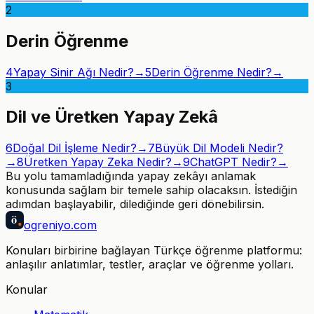
2
Derin Öğrenme
4
Yapay Sinir Ağı Nedir?
→
5
Derin Öğrenme Nedir?
→
3
Dil ve Üretken Yapay Zekâ
6
Doğal Dil İşleme Nedir?
→
7
Büyük Dil Modeli Nedir?
→
8
Üretken Yapay Zeka Nedir?
→
9
ChatGPT Nedir?
→
Bu yolu tamamladığında
yapay zekâyı anlamak
konusunda sağlam bir temele sahip olacaksın. İstediğin
adımdan başlayabilir, dilediğinde geri dönebilirsin.
ö
ogreniyo
.com
Konuları birbirine bağlayan Türkçe öğrenme platformu:
anlaşılır anlatımlar, testler, araçlar ve öğrenme yolları.
Konular