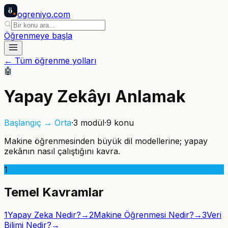
ö
ogreniyo
.com
Öğrenmeye başla
← Tüm öğrenme yolları
🤖
Yapay Zekâyı Anlamak
Başlangıç → Orta
·
3
modül
·
9
konu
Makine öğrenmesinden büyük dil modellerine; yapay
zekânın nasıl çalıştığını kavra.
1
Temel Kavramlar
1
Yapay Zeka Nedir?
→
2
Makine Öğrenmesi Nedir?
→
3
Veri
Bilimi Nedir?
→