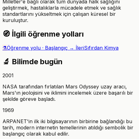
Milletler'e bağlı olarak tüm dünyada halk sağlığını
geliştirmek, hastalıklarla mücadele etmek ve sağlık
standartlarını yükseltmek için çalışan küresel bir
kuruluştur.
🧭
İlgili öğrenme yolları
⚗️
Öğrenme yolu ·
Başlangıç → İleri
Sıfırdan Kimya
🔬
Bilimde bugün
2001
NASA tarafından fırlatılan Mars Odyssey uzay aracı,
Mars'ın jeolojisini ve iklimini incelemek üzere başarılı bir
şekilde göreve başladı.
1969
ARPANET'in ilk iki bilgisayarının birbirine bağlandığı bu
tarih, modern internetin temellerinin atıldığı sembolik bir
başlangıç olarak kabul edilir.