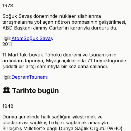
1978
Soğuk Savaş döneminde nükleer silahlanma
tartışmalarına yol açan nötron bombasının geliştirilmesi,
ABD Başkanı Jimmy Carter'ın kararıyla durduruldu.
İlgili:
Atom
Soğuk Savaş
2011
11 Mart'taki büyük Tōhoku depremi ve tsunamisinin
ardından Japonya, Miyagi açıklarında 7.1 büyüklüğünde
şiddetli bir artçı sarsıntıyla bir kez daha sallandı.
İlgili:
Deprem
Tsunami
🏛️
Tarihte bugün
1948
Dünya genelinde halk sağlığını iyileştirmek ve
uluslararası sağlık iş birliğini sağlamak amacıyla
Birleşmiş Milletler'e bağlı Dünya Sağlık Örgütü (WHO)