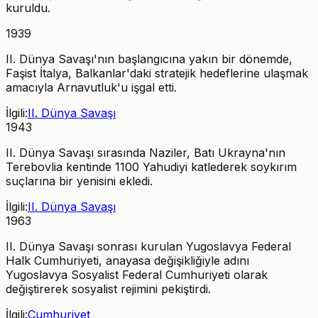
kuruldu.
1939
II. Dünya Savaşı'nın başlangıcına yakın bir dönemde,
Faşist İtalya, Balkanlar'daki stratejik hedeflerine ulaşmak
amacıyla Arnavutluk'u işgal etti.
İlgili:
II. Dünya Savaşı
1943
II. Dünya Savaşı sırasında Naziler, Batı Ukrayna'nın
Terebovlia kentinde 1100 Yahudiyi katlederek soykırım
suçlarına bir yenisini ekledi.
İlgili:
II. Dünya Savaşı
1963
II. Dünya Savaşı sonrası kurulan Yugoslavya Federal
Halk Cumhuriyeti, anayasa değişikliğiyle adını
Yugoslavya Sosyalist Federal Cumhuriyeti olarak
değiştirerek sosyalist rejimini pekiştirdi.
İlgili:
Cumhuriyet