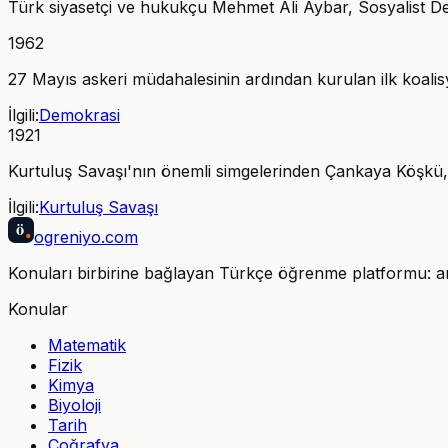
Türk siyasetçi ve hukukçu Mehmet Ali Aybar, Sosyalist Devr
1962
27 Mayıs askeri müdahalesinin ardından kurulan ilk koalis
İlgili:
Demokrasi
1921
Kurtuluş Savaşı'nın önemli simgelerinden Çankaya Köşkü,
İlgili:
Kurtuluş Savaşı
ö
ogreniyo
.com
Konuları birbirine bağlayan Türkçe öğrenme platformu: anla
Konular
Matematik
Fizik
Kimya
Biyoloji
Tarih
Coğrafya