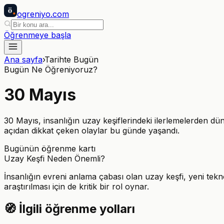
ö
ogreniyo
.com
Öğrenmeye başla
Ana sayfa
›
Tarihte Bugün
Bugün Ne Öğreniyoruz?
30
Mayıs
30 Mayıs, insanlığın uzay keşiflerindeki ilerlemelerden dün
açıdan dikkat çeken olaylar bu günde yaşandı.
Bugünün öğrenme kartı
Uzay Keşfi Neden Önemli?
İnsanlığın evreni anlama çabası olan uzay keşfi, yeni tek
araştırılması için de kritik bir rol oynar.
🧭
İlgili öğrenme yolları