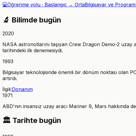
💻
Öğrenme yolu ·
Başlangıç → Orta
Bilgisayar ve Progra
🔬
Bilimde bugün
2020
NASA astronotlarını taşıyan Crew Dragon Demo-2 uzay aracı,
tarihindeki ilk denemesiydi.
1993
Bilgisayar teknolojisinde önemli bir dönüm noktası olan PCI 2
artırdı.
İlgili:
Donanım
1971
ABD'nin insansız uzay aracı Mariner 9, Mars hakkında detay
🏛️
Tarihte bugün