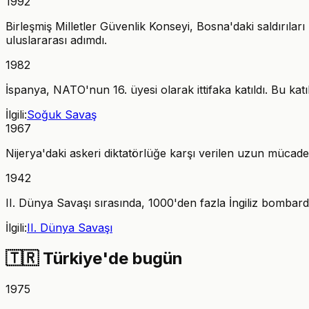
1992
Birleşmiş Milletler Güvenlik Konseyi, Bosna'daki saldırıla
uluslararası adımdı.
1982
İspanya, NATO'nun 16. üyesi olarak ittifaka katıldı. Bu kat
İlgili:
Soğuk Savaş
1967
Nijerya'daki askeri diktatörlüğe karşı verilen uzun mücadel
1942
II. Dünya Savaşı sırasında, 1000'den fazla İngiliz bombard
İlgili:
II. Dünya Savaşı
🇹🇷
Türkiye'de bugün
1975