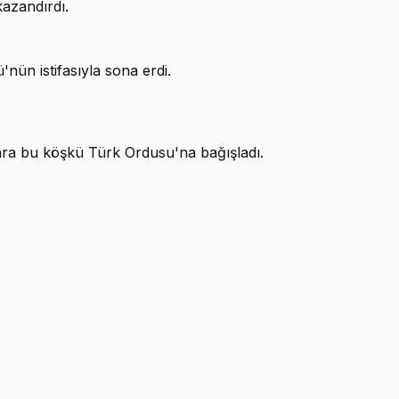
kazandırdı.
ün istifasıyla sona erdi.
nra bu köşkü Türk Ordusu'na bağışladı.