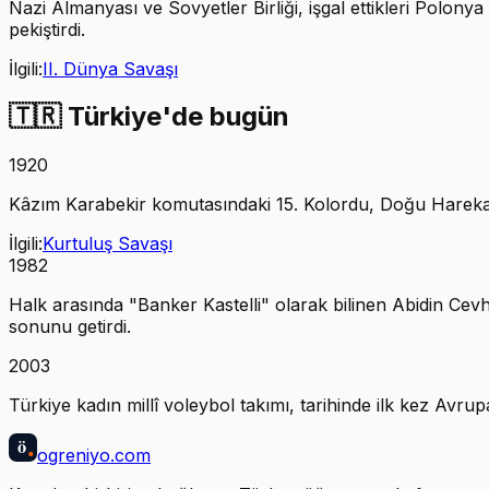
Nazi Almanyası ve Sovyetler Birliği, işgal ettikleri Polonya
pekiştirdi.
İlgili:
II. Dünya Savaşı
🇹🇷
Türkiye'de bugün
1920
Kâzım Karabekir komutasındaki 15. Kolordu, Doğu Harekatı
İlgili:
Kurtuluş Savaşı
1982
Halk arasında "Banker Kastelli" olarak bilinen Abidin Cevh
sonunu getirdi.
2003
Türkiye kadın millî voleybol takımı, tarihinde ilk kez Avrup
ö
ogreniyo
.com