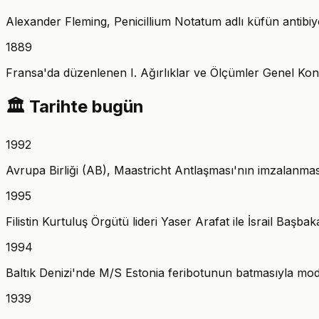
Alexander Fleming, Penicillium Notatum adlı küfün antibiyot
1889
Fransa'da düzenlenen I. Ağırlıklar ve Ölçümler Genel Konf
🏛️
Tarihte bugün
1992
Avrupa Birliği (AB), Maastricht Antlaşması'nın imzalanm
1995
Filistin Kurtuluş Örgütü lideri Yaser Arafat ile İsrail Başba
1994
Baltık Denizi'nde M/S Estonia feribotunun batmasıyla moder
1939