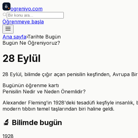
ö
ogreniyo
.com
Öğrenmeye başla
Ana sayfa
›
Tarihte Bugün
Bugün Ne Öğreniyoruz?
28
Eylül
28 Eylül, bilimde çığır açan penisilin keşfinden, Avrupa 
Bugünün öğrenme kartı
Penisilin Nedir ve Neden Önemlidir?
Alexander Fleming'in 1928'deki tesadüfi keşfiyle insanlık, 
modern tıbbın temel taşlarından biri haline geldi.
🔬
Bilimde bugün
1928