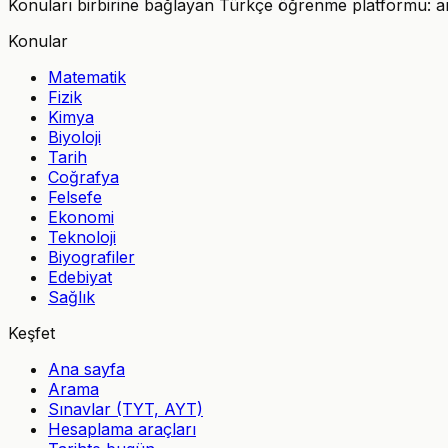
Konuları birbirine bağlayan Türkçe öğrenme platformu: anla
Konular
Matematik
Fizik
Kimya
Biyoloji
Tarih
Coğrafya
Felsefe
Ekonomi
Teknoloji
Biyografiler
Edebiyat
Sağlık
Keşfet
Ana sayfa
Arama
Sınavlar (TYT, AYT)
Hesaplama araçları