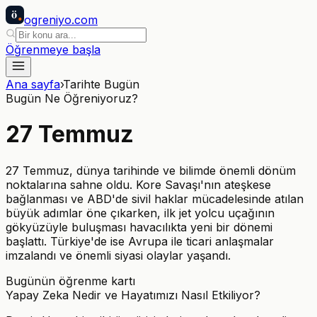
ö
ogreniyo
.com
Öğrenmeye başla
Ana sayfa
›
Tarihte Bugün
Bugün Ne Öğreniyoruz?
27
Temmuz
27 Temmuz, dünya tarihinde ve bilimde önemli dönüm
noktalarına sahne oldu. Kore Savaşı'nın ateşkese
bağlanması ve ABD'de sivil haklar mücadelesinde atılan
büyük adımlar öne çıkarken, ilk jet yolcu uçağının
gökyüzüyle buluşması havacılıkta yeni bir dönemi
başlattı. Türkiye'de ise Avrupa ile ticari anlaşmalar
imzalandı ve önemli siyasi olaylar yaşandı.
Bugünün öğrenme kartı
Yapay Zeka Nedir ve Hayatımızı Nasıl Etkiliyor?