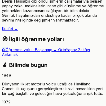
Demis Hassabis gibi öncü isimlerin çalışmalarıyla gelişen
yapay zeka, makinelerin insan gibi düşünme ve öğrenme
yetenekleri kazanmasını sağlayan bir bilim dalıdır.
Günlük hayatımızdan endüstriye kadar birçok alanda
devrim niteliğinde değişimler yaratmaktadır.
Keşfet →
🧭
İlgili öğrenme yolları
🤖
Öğrenme yolu ·
Başlangıç → Orta
Yapay Zekâyı
Anlamak
🔬
Bilimde bugün
1949
Dünyanın ilk jet motorlu yolcu uçağı de Havilland
Comet, ilk uçuşunu gerçekleştirerek sivil havacılıkta yeni
bir çağ başlattı ve geleceğin hava yolculuğuna ışık tuttu.
1972