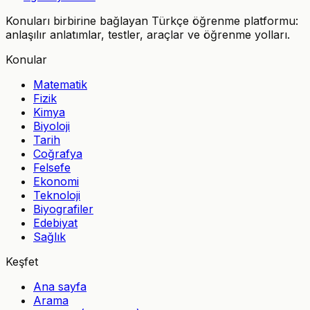
Konuları birbirine bağlayan Türkçe öğrenme platformu:
anlaşılır anlatımlar, testler, araçlar ve öğrenme yolları.
Konular
Matematik
Fizik
Kimya
Biyoloji
Tarih
Coğrafya
Felsefe
Ekonomi
Teknoloji
Biyografiler
Edebiyat
Sağlık
Keşfet
Ana sayfa
Arama