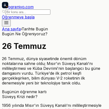
ö
ogreniyo
.com
Öğrenmeye başla
Ana sayfa
›
Tarihte Bugün
Bugün Ne Öğreniyoruz?
26
Temmuz
26 Temmuz, dünya siyasetinde önemli dönüm
noktalarına sahne oldu; Mısır'ın Süveyş Kanalı'nı
millileştirmesi ve Küba Devrimi'nin başlangıcı bu güne
damgasını vurdu. Türkiye'de ilk petrol keşfi
gerçekleşirken, bilim dünyası V-2 roketinin ilk
denemesiyle yeni bir teknolojiye tanık oldu.
Bugünün öğrenme kartı
Süveyş Krizi nedir?
1956 yılında Mısır'ın Süveyş Kanalı'nı millileştirmesiyle