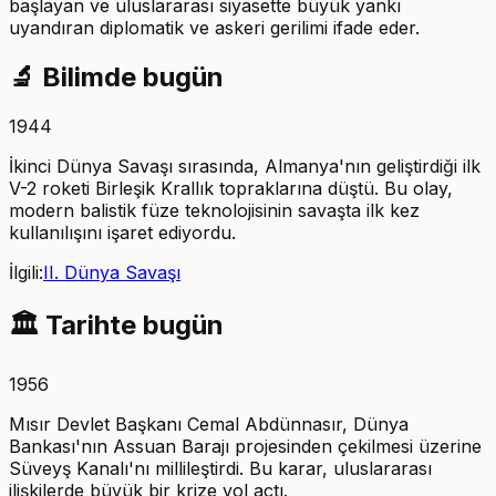
başlayan ve uluslararası siyasette büyük yankı
uyandıran diplomatik ve askeri gerilimi ifade eder.
🔬
Bilimde bugün
1944
İkinci Dünya Savaşı sırasında, Almanya'nın geliştirdiği ilk
V-2 roketi Birleşik Krallık topraklarına düştü. Bu olay,
modern balistik füze teknolojisinin savaşta ilk kez
kullanılışını işaret ediyordu.
İlgili:
II. Dünya Savaşı
🏛️
Tarihte bugün
1956
Mısır Devlet Başkanı Cemal Abdünnasır, Dünya
Bankası'nın Assuan Barajı projesinden çekilmesi üzerine
Süveyş Kanalı'nı millileştirdi. Bu karar, uluslararası
ilişkilerde büyük bir krize yol açtı.