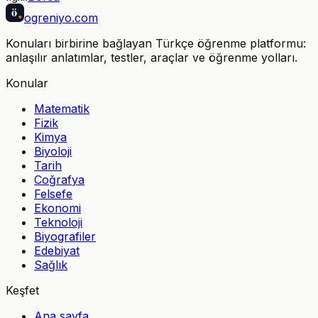
ö
ogreniyo
.com
Konuları birbirine bağlayan Türkçe öğrenme platformu:
anlaşılır anlatımlar, testler, araçlar ve öğrenme yolları.
Konular
Matematik
Fizik
Kimya
Biyoloji
Tarih
Coğrafya
Felsefe
Ekonomi
Teknoloji
Biyografiler
Edebiyat
Sağlık
Keşfet
Ana sayfa