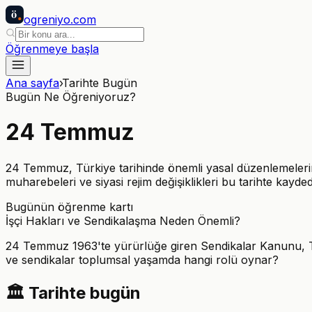
ö
ogreniyo
.com
Öğrenmeye başla
Ana sayfa
›
Tarihte Bugün
Bugün Ne Öğreniyoruz?
24
Temmuz
24 Temmuz, Türkiye tarihinde önemli yasal düzenlemelerin 
muharebeleri ve siyasi rejim değişiklikleri bu tarihte kaydedi
Bugünün öğrenme kartı
İşçi Hakları ve Sendikalaşma Neden Önemli?
24 Temmuz 1963'te yürürlüğe giren Sendikalar Kanunu, Türk
ve sendikalar toplumsal yaşamda hangi rolü oynar?
🏛️
Tarihte bugün