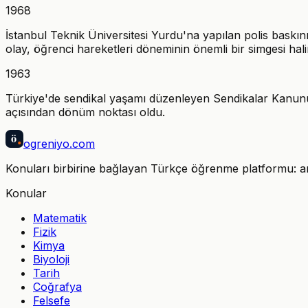
1968
İstanbul Teknik Üniversitesi Yurdu'na yapılan polis baskı
olay, öğrenci hareketleri döneminin önemli bir simgesi hali
1963
Türkiye'de sendikal yaşamı düzenleyen Sendikalar Kanunu 
açısından dönüm noktası oldu.
ö
ogreniyo
.com
Konuları birbirine bağlayan Türkçe öğrenme platformu: anla
Konular
Matematik
Fizik
Kimya
Biyoloji
Tarih
Coğrafya
Felsefe