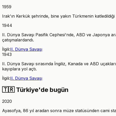
1959
Irak'ın Kerkük şehrinde, bine yakın Türkmenin katledildiği o
1944
II. Dünya Savaşı Pasifik Cephesi'nde, ABD ve Japonya aras
çatışmalardandı.
İlgili:
II. Dünya Savaşı
1943
II. Dünya Savaşı sırasında İngiliz, Kanada ve ABD uçaklar
kayıplara yol açtı.
İlgili:
II. Dünya Savaşı
🇹🇷
Türkiye'de bugün
2020
Ayasofya, 86 yıl aradan sonra müze statüsünden cami statü