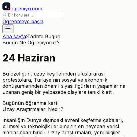
ö
ogreniyo
.com
Öğrenmeye başla
Ana sayfa
›
Tarihte Bugün
Bugün Ne Öğreniyoruz?
24
Haziran
Bu özel gün, uzay keşiflerinden uluslararası
protestolara, Türkiye'nin sosyal ve ekonomik
dönüşümlerinden önemli siyasi figürlerin yaşamlarına
uzanan geniş bir yelpazede olaylara tanıklık etti.
Bugünün öğrenme kartı
Uzay Araştırmaları Nedir?
İnsanlığın Dünya dışındaki evreni keşfetme çabaları,
bilimsel ve teknolojik ilerlemenin en heyecan verici
alanlarından biridir. Uzay araştırmaları, yeni bilgiler