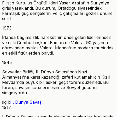
Filistin Kurtuluş Örgütü lideri Yaser Arafat'ın Suriye'ye
girişi yasaklandı. Bu durum, Ortadoğu siyasetindeki
karmaşık güç dengelerini ve iç çatışmaları gözler önüne
serdi.
1973
İrlanda bağımsızlık hareketinin önde gelen liderlerinden
ve eski Cumhurbaşkanı Eamon de Valera, 90 yaşında
görevinden ayrıldı. Valera, İrlanda'nın modern tarihindeki
en etkili figürlerden biriydi.
1945
Sovyetler Birliği, II. Dünya Savaşı'nda Nazi
Almanyası'na karşı kazandığı zaferi kutlamak için Kızıl
Meydan'da büyük bir askeri geçit töreni düzenledi. Bu
tören, savaşın sona ermesini ve Sovyet gücünü
simgeliyordu.
İlgili:
II. Dünya Savaşı
1917
I. Dünya Savaşı sırasında Halep'te yapılan bir toplantıda,