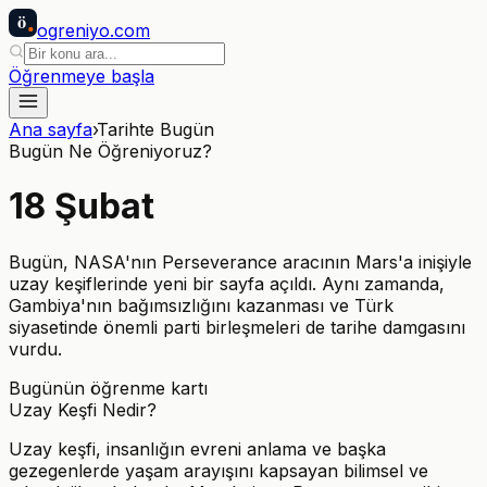
ö
ogreniyo
.com
Öğrenmeye başla
Ana sayfa
›
Tarihte Bugün
Bugün Ne Öğreniyoruz?
18
Şubat
Bugün, NASA'nın Perseverance aracının Mars'a inişiyle
uzay keşiflerinde yeni bir sayfa açıldı. Aynı zamanda,
Gambiya'nın bağımsızlığını kazanması ve Türk
siyasetinde önemli parti birleşmeleri de tarihe damgasını
vurdu.
Bugünün öğrenme kartı
Uzay Keşfi Nedir?
Uzay keşfi, insanlığın evreni anlama ve başka
gezegenlerde yaşam arayışını kapsayan bilimsel ve