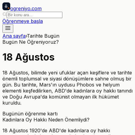
ö
ogreniyo
.com
Öğrenmeye başla
Ana sayfa
›
Tarihte Bugün
Bugün Ne Öğreniyoruz?
18
Ağustos
18 Ağustos, bilimde yeni ufuklar açan keşiflere ve tarihte
önemli toplumsal ve siyasi dönüşümlere sahne olmuş bir
gün. Bu tarihte, Mars'ın uydusu Phobos ve helyum
elementi keşfedilirken, ABD'de kadınlara oy hakkı tanındı
ve Doğu Avrupa'da komünist olmayan ilk hükümet
kuruldu.
Bugünün öğrenme kartı
Kadınlara Oy Hakkı Neden Önemliydi?
18 Ağustos 1920'de ABD'de kadınlara oy hakkı