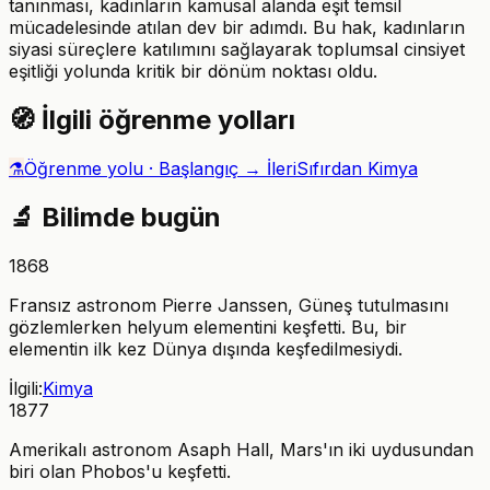
tanınması, kadınların kamusal alanda eşit temsil
mücadelesinde atılan dev bir adımdı. Bu hak, kadınların
siyasi süreçlere katılımını sağlayarak toplumsal cinsiyet
eşitliği yolunda kritik bir dönüm noktası oldu.
🧭
İlgili öğrenme yolları
⚗️
Öğrenme yolu ·
Başlangıç → İleri
Sıfırdan Kimya
🔬
Bilimde bugün
1868
Fransız astronom Pierre Janssen, Güneş tutulmasını
gözlemlerken helyum elementini keşfetti. Bu, bir
elementin ilk kez Dünya dışında keşfedilmesiydi.
İlgili:
Kimya
1877
Amerikalı astronom Asaph Hall, Mars'ın iki uydusundan
biri olan Phobos'u keşfetti.