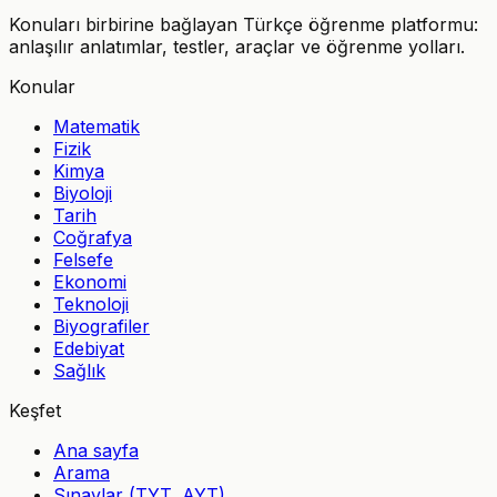
Konuları birbirine bağlayan Türkçe öğrenme platformu:
anlaşılır anlatımlar, testler, araçlar ve öğrenme yolları.
Konular
Matematik
Fizik
Kimya
Biyoloji
Tarih
Coğrafya
Felsefe
Ekonomi
Teknoloji
Biyografiler
Edebiyat
Sağlık
Keşfet
Ana sayfa
Arama
Sınavlar (TYT, AYT)