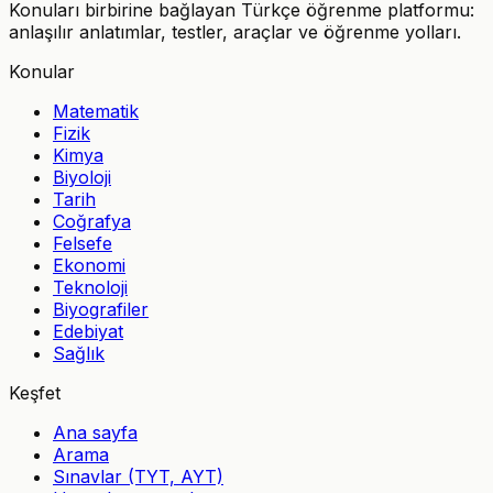
Konuları birbirine bağlayan Türkçe öğrenme platformu:
anlaşılır anlatımlar, testler, araçlar ve öğrenme yolları.
Konular
Matematik
Fizik
Kimya
Biyoloji
Tarih
Coğrafya
Felsefe
Ekonomi
Teknoloji
Biyografiler
Edebiyat
Sağlık
Keşfet
Ana sayfa
Arama
Sınavlar (TYT, AYT)