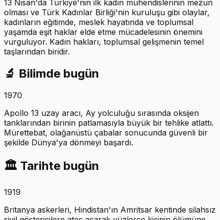
13 Nisan'da Türkiye'nin ilk kadın mühendislerinin mezun
olması ve Türk Kadınlar Birliği'nin kuruluşu gibi olaylar,
kadınların eğitimde, meslek hayatında ve toplumsal
yaşamda eşit haklar elde etme mücadelesinin önemini
vurguluyor. Kadın hakları, toplumsal gelişmenin temel
taşlarından biridir.
🔬
Bilimde bugün
1970
Apollo 13 uzay aracı, Ay yolculuğu sırasında oksijen
tanklarından birinin patlamasıyla büyük bir tehlike atlattı.
Mürettebat, olağanüstü çabalar sonucunda güvenli bir
şekilde Dünya'ya dönmeyi başardı.
🏛️
Tarihte bugün
1919
Britanya askerleri, Hindistan'ın Amritsar kentinde silahsız
sivil göstericilere ateş açarak yüzlerce kişinin ölümüne