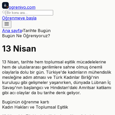
ö
ogreniyo
.com
Öğrenmeye başla
Ana sayfa
›
Tarihte Bugün
Bugün Ne Öğreniyoruz?
13
Nisan
13 Nisan, tarihte hem toplumsal eşitlik mücadelelerine
hem de uluslararası gerilimlere sahne olmuş önemli
olaylarla dolu bir gün. Türkiye'de kadınların mühendislik
mesleğine adım atması ve Türk Kadınlar Birliği'nin
kuruluşu gibi gelişmeler yaşanırken, dünyada Lübnan İç
Savaşı'nın başlangıcı ve Hindistan'daki Amritsar katliamı
gibi acı olaylar da bu tarihe denk geliyor.
Bugünün öğrenme kartı
Kadın Hakları ve Toplumsal Eşitlik