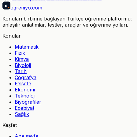
ö
ogreniyo
.com
Konuları birbirine bağlayan Türkçe öğrenme platformu:
anlaşılır anlatımlar, testler, araçlar ve öğrenme yolları.
Konular
Matematik
Fizik
Kimya
Biyoloji
Tarih
Coğrafya
Felsefe
Ekonomi
Teknoloji
Biyografiler
Edebiyat
Sağlık
Keşfet
Ana sayfa