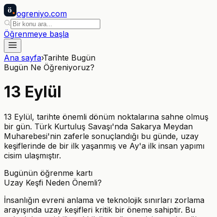
ö
ogreniyo
.com
Öğrenmeye başla
Ana sayfa
›
Tarihte Bugün
Bugün Ne Öğreniyoruz?
13
Eylül
13 Eylül, tarihte önemli dönüm noktalarına sahne olmuş
bir gün. Türk Kurtuluş Savaşı'nda Sakarya Meydan
Muharebesi'nin zaferle sonuçlandığı bu günde, uzay
keşiflerinde de bir ilk yaşanmış ve Ay'a ilk insan yapımı
cisim ulaşmıştır.
Bugünün öğrenme kartı
Uzay Keşfi Neden Önemli?
İnsanlığın evreni anlama ve teknolojik sınırları zorlama
arayışında uzay keşifleri kritik bir öneme sahiptir. Bu