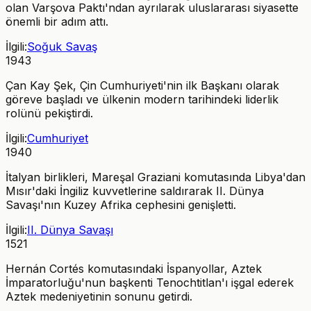
olan Varşova Paktı'ndan ayrılarak uluslararası siyasette
önemli bir adım attı.
İlgili:
Soğuk Savaş
1943
Çan Kay Şek, Çin Cumhuriyeti'nin ilk Başkanı olarak
göreve başladı ve ülkenin modern tarihindeki liderlik
rolünü pekiştirdi.
İlgili:
Cumhuriyet
1940
İtalyan birlikleri, Mareşal Graziani komutasında Libya'dan
Mısır'daki İngiliz kuvvetlerine saldırarak II. Dünya
Savaşı'nın Kuzey Afrika cephesini genişletti.
İlgili:
II. Dünya Savaşı
1521
Hernán Cortés komutasındaki İspanyollar, Aztek
İmparatorluğu'nun başkenti Tenochtitlan'ı işgal ederek
Aztek medeniyetinin sonunu getirdi.