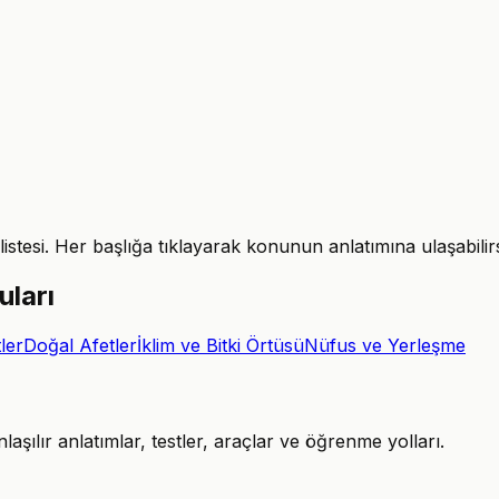
tesi. Her başlığa tıklayarak konunun anlatımına ulaşabilir
uları
ler
Doğal Afetler
İklim ve Bitki Örtüsü
Nüfus ve Yerleşme
şılır anlatımlar, testler, araçlar ve öğrenme yolları.