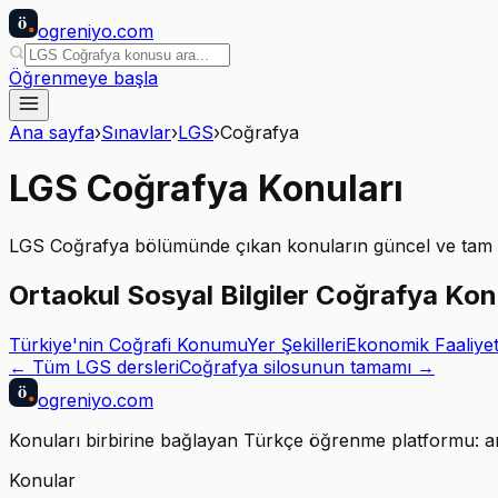
ö
ogreniyo
.com
Öğrenmeye başla
Ana sayfa
›
Sınavlar
›
LGS
›
Coğrafya
LGS
Coğrafya
Konuları
LGS
Coğrafya
bölümünde çıkan konuların güncel ve tam lis
Ortaokul Sosyal Bilgiler Coğrafya Kon
Türkiye'nin Coğrafi Konumu
Yer Şekilleri
Ekonomik Faaliyet
← Tüm
LGS
dersleri
Coğrafya
silosunun tamamı →
ö
ogreniyo
.com
Konuları birbirine bağlayan Türkçe öğrenme platformu: anla
Konular