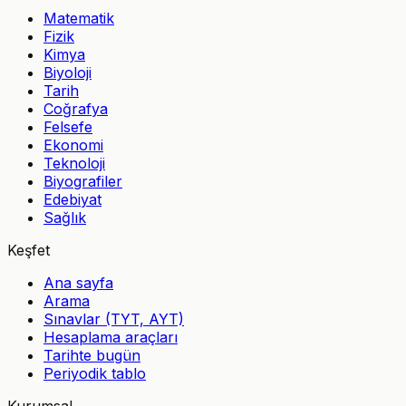
Matematik
Fizik
Kimya
Biyoloji
Tarih
Coğrafya
Felsefe
Ekonomi
Teknoloji
Biyografiler
Edebiyat
Sağlık
Keşfet
Ana sayfa
Arama
Sınavlar (TYT, AYT)
Hesaplama araçları
Tarihte bugün
Periyodik tablo
Kurumsal