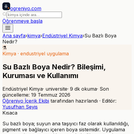
ö
ogreniyo
.com
Öğrenmeye başla
Ana sayfa
›
kimya
›
Endüstriyel Kimya
›
Su Bazlı Boya
Nedir?
⚗️
Kimya
·
endustriyel uygulama
Su Bazlı Boya Nedir? Bileşimi,
Kuruması ve Kullanımı
Endüstriyel Kimya
·
universite
·
9
dk okuma
· Son
güncelleme:
19 Temmuz 2026
Öğreniyo İçerik Ekibi
tarafından hazırlandı · Editör:
Yusufhan Seyis
Kısaca
Su bazlı boya; suyun ana taşıyıcı faz olarak kullanıldığı,
pigment ve bağlayıcı içeren boya sistemidir. Uygulama