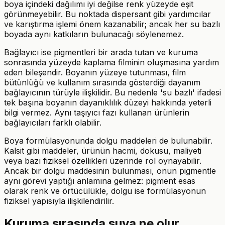
boya içindeki dağılımı iyi değilse renk yüzeyde eşit
görünmeyebilir. Bu noktada dispersant gibi yardımcılar
ve karıştırma işlemi önem kazanabilir; ancak her su bazlı
boyada aynı katkıların bulunacağı söylenemez.
Bağlayıcı ise pigmentleri bir arada tutan ve kuruma
sonrasında yüzeyde kaplama filminin oluşmasına yardım
eden bileşendir. Boyanın yüzeye tutunması, film
bütünlüğü ve kullanım sırasında gösterdiği dayanım
bağlayıcının türüyle ilişkilidir. Bu nedenle 'su bazlı' ifadesi
tek başına boyanın dayanıklılık düzeyi hakkında yeterli
bilgi vermez. Aynı taşıyıcı fazı kullanan ürünlerin
bağlayıcıları farklı olabilir.
Boya formülasyonunda dolgu maddeleri de bulunabilir.
Kalsit gibi maddeler, ürünün hacmi, dokusu, maliyeti
veya bazı fiziksel özellikleri üzerinde rol oynayabilir.
Ancak bir dolgu maddesinin bulunması, onun pigmentle
aynı görevi yaptığı anlamına gelmez: pigment esas
olarak renk ve örtücülükle, dolgu ise formülasyonun
fiziksel yapısıyla ilişkilendirilir.
Kuruma sırasında suya ne olur,