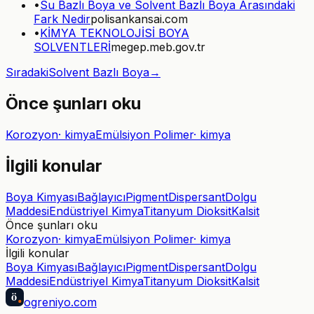
•
Su Bazlı Boya ve Solvent Bazlı Boya Arasındaki
Fark Nedir
polisankansai.com
•
KİMYA TEKNOLOJİSİ BOYA
SOLVENTLERİ
megep.meb.gov.tr
Sıradaki
Solvent Bazlı Boya
→
Önce şunları oku
Korozyon
·
kimya
Emülsiyon Polimer
·
kimya
İlgili konular
Boya Kimyası
Bağlayıcı
Pigment
Dispersant
Dolgu
Maddesi
Endüstriyel Kimya
Titanyum Dioksit
Kalsit
Önce şunları oku
Korozyon
·
kimya
Emülsiyon Polimer
·
kimya
İlgili konular
Boya Kimyası
Bağlayıcı
Pigment
Dispersant
Dolgu
Maddesi
Endüstriyel Kimya
Titanyum Dioksit
Kalsit
ö
ogreniyo
.com