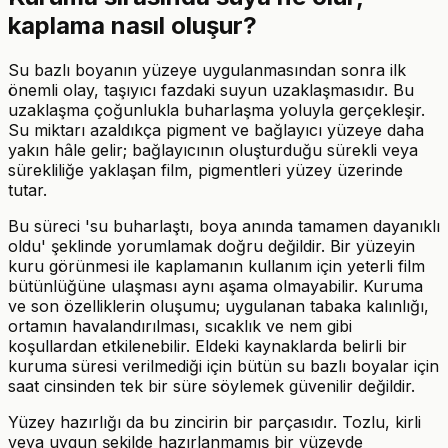
kaplama nasıl oluşur?
Su bazlı boyanın yüzeye uygulanmasından sonra ilk
önemli olay, taşıyıcı fazdaki suyun uzaklaşmasıdır. Bu
uzaklaşma çoğunlukla buharlaşma yoluyla gerçekleşir.
Su miktarı azaldıkça pigment ve bağlayıcı yüzeye daha
yakın hâle gelir; bağlayıcının oluşturduğu sürekli veya
sürekliliğe yaklaşan film, pigmentleri yüzey üzerinde
tutar.
Bu süreci 'su buharlaştı, boya anında tamamen dayanıklı
oldu' şeklinde yorumlamak doğru değildir. Bir yüzeyin
kuru görünmesi ile kaplamanın kullanım için yeterli film
bütünlüğüne ulaşması aynı aşama olmayabilir. Kuruma
ve son özelliklerin oluşumu; uygulanan tabaka kalınlığı,
ortamın havalandırılması, sıcaklık ve nem gibi
koşullardan etkilenebilir. Eldeki kaynaklarda belirli bir
kuruma süresi verilmediği için bütün su bazlı boyalar için
saat cinsinden tek bir süre söylemek güvenilir değildir.
Yüzey hazırlığı da bu zincirin bir parçasıdır. Tozlu, kirli
veya uygun şekilde hazırlanmamış bir yüzeyde