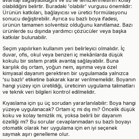
avantajı sağlayabildiğini ve su ile temizlenmesinin kolay
olabildiğini belirtir. Buradaki 'olabilir' vurgusu önemlidir:
Ürünün katkıları, bağlayıcısı ve üretici formülasyonu
sonucu değiştirebilir. Ayrıca su bazlı boya ifadesi,
ürünün tamamen solventsiz olduğunu kanıtlamaz. Bazı
ürünlerde su dışında yardımcı çözücüler veya başka
katkılar bulunabilir.
Seçim yapılırken kullanım yeri belirleyici olmalıdır. İç
duvar, ofis, okul veya benzeri iç mekânlarda düşük
kokulu bir sistem pratik avantaj sağlayabilir. Buna
karşılık dış ortam, yoğun nem, aşınma veya özel
kimyasal dayanım gerektiren bir uygulamada yalnızca
'su bazlı' etiketine bakarak karar verilmemelidir. Boyanın
hangi yüzey için üretildiği, üreticinin uygulama talimatları
ve teknik veri bilgileri kontrol edilmelidir.
Kıyaslama için şu üç sorudan yararlanılabilir: Boya hangi
yüzeye uygulanacak? Ortam iç mi dış mı? Öncelik düşük
koku ve kolay temizlik mi, yoksa belirli bir dayanım
özelliği mi? Bu sorular cevaplanmadan su bazlı boyayı
otomatik olarak her uygulama için en iyi seçenek
saymak aşırı genelleme olur.