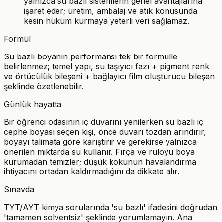
yalnızca su bazlı sistemlerin genel avantajlarına
işaret eder; üretim, ambalaj ve atık konusunda
kesin hüküm kurmaya yeterli veri sağlamaz.
Formül
Su bazlı boyanın performansı tek bir formülle
belirlenmez; temel yapı, su taşıyıcı fazı + pigment renk
ve örtücülük bileşeni + bağlayıcı film oluşturucu bileşen
şeklinde özetlenebilir.
Günlük hayatta
Bir öğrenci odasının iç duvarını yenilerken su bazlı iç
cephe boyası seçen kişi, önce duvarı tozdan arındırır,
boyayı talimata göre karıştırır ve gerekirse yalnızca
önerilen miktarda su kullanır. Fırça ve ruloyu boya
kurumadan temizler; düşük kokunun havalandırma
ihtiyacını ortadan kaldırmadığını da dikkate alır.
Sınavda
TYT/AYT kimya sorularında 'su bazlı' ifadesini doğrudan
'tamamen solventsiz' şeklinde yorumlamayın. Ana