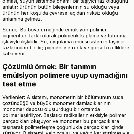
olması, suyun sistemde önemli bir taşıyıcı faz olduğunu
anlatır; ürünün bütün bileşenlerinin su olduğu veya
ürünün her koşulda çevresel açıdan risksiz olduğu
anlamına gelmez.
Sonuç: Bu boya örneğinde emülsiyon polimer,
pigmentten farklı olarak polimerik kaplama ve tutunma
işleviyle ilişkilidir. Su, uygulama öncesi sistemin taşıyıcı
fazlarından biridir; pigment ise renk ve görsel özelliklere
katkı verir.
Çözümlü örnek: Bir tanımın
emülsiyon polimere uyup uymadığını
test etme
Verilenler: A sistemi, monomerin bir bölümünün suda
çözündüğü ve büyük monomer damlacıklarının
monomer deposu oluşturduğu bir ortamda
polimerleştiriliyor. Başlatıcı radikallerin etkisiyle polimer
parçacıkları oluşuyor ve monomer bu parçacıklara
taşınarak polimerleşme çoğunlukla parçacıklar içinde
sürüyor. B sistemi, yalnızca su ve yağın karıştırılmasıyla