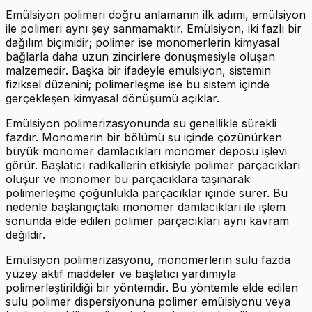
Emülsiyon polimeri doğru anlamanın ilk adımı, emülsiyon
ile polimeri aynı şey sanmamaktır. Emülsiyon, iki fazlı bir
dağılım biçimidir; polimer ise monomerlerin kimyasal
bağlarla daha uzun zincirlere dönüşmesiyle oluşan
malzemedir. Başka bir ifadeyle emülsiyon, sistemin
fiziksel düzenini; polimerleşme ise bu sistem içinde
gerçekleşen kimyasal dönüşümü açıklar.
Emülsiyon polimerizasyonunda su genellikle sürekli
fazdır. Monomerin bir bölümü su içinde çözünürken
büyük monomer damlacıkları monomer deposu işlevi
görür. Başlatıcı radikallerin etkisiyle polimer parçacıkları
oluşur ve monomer bu parçacıklara taşınarak
polimerleşme çoğunlukla parçacıklar içinde sürer. Bu
nedenle başlangıçtaki monomer damlacıkları ile işlem
sonunda elde edilen polimer parçacıkları aynı kavram
değildir.
Emülsiyon polimerizasyonu, monomerlerin sulu fazda
yüzey aktif maddeler ve başlatıcı yardımıyla
polimerleştirildiği bir yöntemdir. Bu yöntemle elde edilen
sulu polimer dispersiyonuna polimer emülsiyonu veya