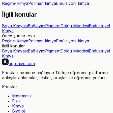
Reçine
·
kimya
Polimer
·
kimya
Emülsiyon
·
kimya
İlgili konular
Boya Kimyası
Bağlayıcı
Pigment
Dolgu Maddesi
Endüstriyel
Kimya
Önce şunları oku
Reçine
·
kimya
Polimer
·
kimya
Emülsiyon
·
kimya
İlgili konular
Boya Kimyası
Bağlayıcı
Pigment
Dolgu Maddesi
Endüstriyel
Kimya
ö
ogreniyo
.com
Konuları birbirine bağlayan Türkçe öğrenme platformu:
anlaşılır anlatımlar, testler, araçlar ve öğrenme yolları.
Konular
Matematik
Fizik
Kimya
Biyoloji