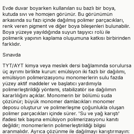
Evde duvar boyarken kullanılan su bazlı bir boya,
kutuda sıvı ve homojen görünür. Bu görünümün
arkasında su fazı içinde dağılmış polimer parçacıkları,
renk veren pigment ve diğer boya bileşenleri bulunabilir.
Boya yüzeye yayıldığında suyun taşıyıcı rolü ile
polimerik yapının kaplama oluşumuna katkısı birbirinden
farklıdır.
Sınavda
TYT/AYT kimya veya meslek dersi bağlamında sorulursa
üç ayrımı birlikte kurun: emülsiyon iki fazlı bir dağılımı,
emülsiyon polimerizasyonu monomerlerin sulu fazda
yüzey aktif maddeler ve başlatıcı yardımıyla
polimerleştirildiği yöntemi, stabilizatör ise dağılımın
kararlılığını açıklar. Monomerin bir bölümü suda
çözünür; büyük monomer damlacıkları monomer
deposu oluşturur ve polimerleşme çoğunlukla oluşan
polimer parçacıkları içinde sürer. 'Su ve yağ karıştı'
ifadesi tek başına emülsiyon polimerizasyonu kanıtı
değildir; monomerlerin polimerleştirildiği bilgisi
aranmalıdır. Ayrıca çözünme ile dağılmayı karıştırmayın: