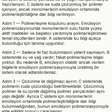
hazırlanıyor. C sistemi ise suda çözünmüş bir polimer
içeriyor; ancak monomerlerin emülsiyon ortamında
polimerleştirildiğine dair bilgi verilmiyor.
Adım 1 — Polimerleşme koşulunu arayın. Emülsiyon
polimerizasyonunda monomerlerin sulu fazda yüzey
aktif maddeler ve başlatıcı yardımıyla polimerleştirilmesi
temel ölçütlerden biridir. A sisteminde bu bilgi açıkça
bulunduğu için tanıma uygundur.
Adım 2 — Sadece iki faz bulunmasını yeterli saymayın. B
sisteminde su ve yağ vardır; fakat polimerleşme bilgisi
yoktur. Bu nedenle B, emülsiyon olabilir ancak verilen
bilgilerle emülsiyon polimerizasyonuyla üretilmiş bir
sistem olarak adlandırılamaz.
Adım 3 — Çözünme ile dağılmayı ayırın. C sisteminde
polimerin suda çözündüğü belirtilmektedir. Çözünmüş
polimer ile su içinde dağılmış polimer parçacıkları aynı
yapı değildir. Ayrıca C sistemi için monomerlerin
emülsiyon ortamında polimerleştirildiğine dair bilgi
bulunmadığından, bunun emülsiyon polimerizasyonuyla
elde edildiği sonucu çıkarılamaz.