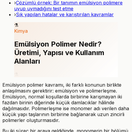
›
Çözümlü örnek: Bir tanımın emülsiyon polimere
uyup uymadığını test etme
›
Sık yapılan hatalar ve karıştırılan kavramlar
⚗️
Kimya
Emülsiyon Polimer Nedir?
Üretimi, Yapısı ve Kullanım
Alanları
⚗️
Emülsiyon polimer kavramı, iki farklı konunun birlikte
anlaşılmasını gerektirir: emülsiyon ve polimerleşme.
Emülsiyon, normal koşullarda birbirine karışmayan iki
fazdan birinin diğerinde küçük damlacıklar hâlinde
dağılmasıdır. Polimerleşme ise monomer adı verilen daha
küçük yapı taşlarının birbirine bağlanarak uzun zincirli
polimerler oluşturmasıdır.
Bu iki süreç bir araya geldiğinde, monomerin bir bölümü