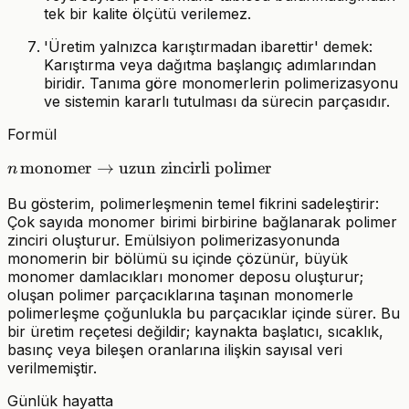
tek bir kalite ölçütü verilemez.
'Üretim yalnızca karıştırmadan ibarettir' demek:
Karıştırma veya dağıtma başlangıç adımlarından
biridir. Tanıma göre monomerlerin polimerizasyonu
ve sistemin kararlı tutulması da sürecin parçasıdır.
Formül
n\,\text{monomer}
monomer
→
uzun zincirli polimer
n
\rightarrow
Bu gösterim, polimerleşmenin temel fikrini sadeleştirir:
\text{uzun zincirli
Çok sayıda monomer birimi birbirine bağlanarak polimer
polimer}
zinciri oluşturur. Emülsiyon polimerizasyonunda
monomerin bir bölümü su içinde çözünür, büyük
monomer damlacıkları monomer deposu oluşturur;
oluşan polimer parçacıklarına taşınan monomerle
polimerleşme çoğunlukla bu parçacıklar içinde sürer. Bu
bir üretim reçetesi değildir; kaynakta başlatıcı, sıcaklık,
basınç veya bileşen oranlarına ilişkin sayısal veri
verilmemiştir.
Günlük hayatta