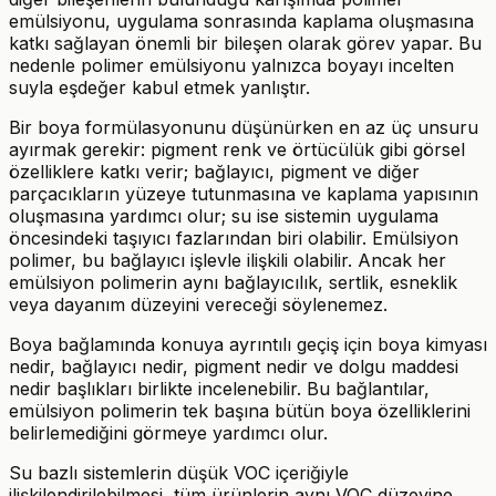
emülsiyonu, uygulama sonrasında kaplama oluşmasına
katkı sağlayan önemli bir bileşen olarak görev yapar. Bu
nedenle polimer emülsiyonu yalnızca boyayı incelten
suyla eşdeğer kabul etmek yanlıştır.
Bir boya formülasyonunu düşünürken en az üç unsuru
ayırmak gerekir: pigment renk ve örtücülük gibi görsel
özelliklere katkı verir; bağlayıcı, pigment ve diğer
parçacıkların yüzeye tutunmasına ve kaplama yapısının
oluşmasına yardımcı olur; su ise sistemin uygulama
öncesindeki taşıyıcı fazlarından biri olabilir. Emülsiyon
polimer, bu bağlayıcı işlevle ilişkili olabilir. Ancak her
emülsiyon polimerin aynı bağlayıcılık, sertlik, esneklik
veya dayanım düzeyini vereceği söylenemez.
Boya bağlamında konuya ayrıntılı geçiş için boya kimyası
nedir, bağlayıcı nedir, pigment nedir ve dolgu maddesi
nedir başlıkları birlikte incelenebilir. Bu bağlantılar,
emülsiyon polimerin tek başına bütün boya özelliklerini
belirlemediğini görmeye yardımcı olur.
Su bazlı sistemlerin düşük VOC içeriğiyle
ilişkilendirilebilmesi, tüm ürünlerin aynı VOC düzeyine