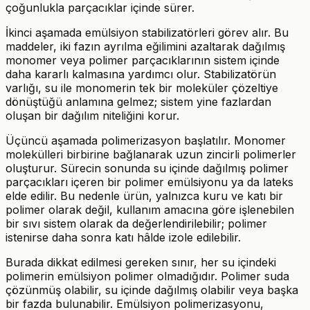
çoğunlukla parçacıklar içinde sürer.
İkinci aşamada emülsiyon stabilizatörleri görev alır. Bu
maddeler, iki fazın ayrılma eğilimini azaltarak dağılmış
monomer veya polimer parçacıklarının sistem içinde
daha kararlı kalmasına yardımcı olur. Stabilizatörün
varlığı, su ile monomerin tek bir moleküler çözeltiye
dönüştüğü anlamına gelmez; sistem yine fazlardan
oluşan bir dağılım niteliğini korur.
Üçüncü aşamada polimerizasyon başlatılır. Monomer
molekülleri birbirine bağlanarak uzun zincirli polimerler
oluşturur. Sürecin sonunda su içinde dağılmış polimer
parçacıkları içeren bir polimer emülsiyonu ya da lateks
elde edilir. Bu nedenle ürün, yalnızca kuru ve katı bir
polimer olarak değil, kullanım amacına göre işlenebilen
bir sıvı sistem olarak da değerlendirilebilir; polimer
istenirse daha sonra katı hâlde izole edilebilir.
Burada dikkat edilmesi gereken sınır, her su içindeki
polimerin emülsiyon polimer olmadığıdır. Polimer suda
çözünmüş olabilir, su içinde dağılmış olabilir veya başka
bir fazda bulunabilir. Emülsiyon polimerizasyonu,