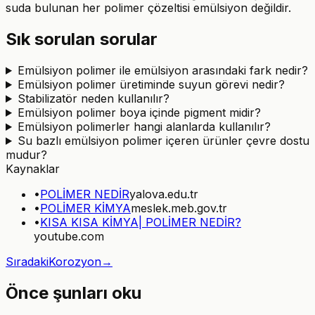
suda bulunan her polimer çözeltisi emülsiyon değildir.
Sık sorulan sorular
Emülsiyon polimer ile emülsiyon arasındaki fark nedir?
Emülsiyon polimer üretiminde suyun görevi nedir?
Stabilizatör neden kullanılır?
Emülsiyon polimer boya içinde pigment midir?
Emülsiyon polimerler hangi alanlarda kullanılır?
Su bazlı emülsiyon polimer içeren ürünler çevre dostu
mudur?
Kaynaklar
•
POLİMER NEDİR
yalova.edu.tr
•
POLİMER KİMYA
meslek.meb.gov.tr
•
KISA KISA KİMYA| POLİMER NEDİR?
youtube.com
Sıradaki
Korozyon
→
Önce şunları oku