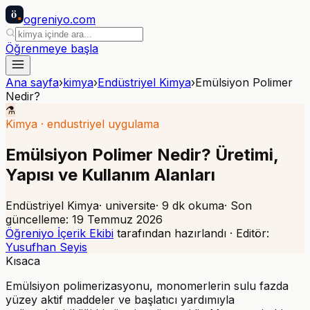
ö
ogreniyo
.com
Öğrenmeye başla
Ana sayfa
›
kimya
›
Endüstriyel Kimya
›
Emülsiyon Polimer
Nedir?
⚗️
Kimya
·
endustriyel uygulama
Emülsiyon Polimer Nedir? Üretimi,
Yapısı ve Kullanım Alanları
Endüstriyel Kimya
·
universite
·
9
dk okuma
· Son
güncelleme:
19 Temmuz 2026
Öğreniyo İçerik Ekibi
tarafından hazırlandı · Editör:
Yusufhan Seyis
Kısaca
Emülsiyon polimerizasyonu, monomerlerin sulu fazda
yüzey aktif maddeler ve başlatıcı yardımıyla