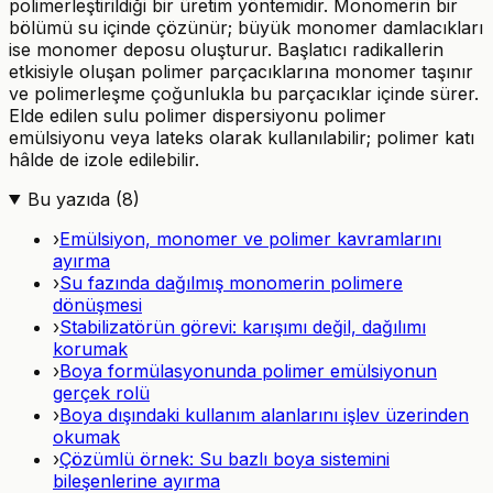
polimerleştirildiği bir üretim yöntemidir. Monomerin bir
bölümü su içinde çözünür; büyük monomer damlacıkları
ise monomer deposu oluşturur. Başlatıcı radikallerin
etkisiyle oluşan polimer parçacıklarına monomer taşınır
ve polimerleşme çoğunlukla bu parçacıklar içinde sürer.
Elde edilen sulu polimer dispersiyonu polimer
emülsiyonu veya lateks olarak kullanılabilir; polimer katı
hâlde de izole edilebilir.
Bu yazıda (
8
)
›
Emülsiyon, monomer ve polimer kavramlarını
ayırma
›
Su fazında dağılmış monomerin polimere
dönüşmesi
›
Stabilizatörün görevi: karışımı değil, dağılımı
korumak
›
Boya formülasyonunda polimer emülsiyonun
gerçek rolü
›
Boya dışındaki kullanım alanlarını işlev üzerinden
okumak
›
Çözümlü örnek: Su bazlı boya sistemini
bileşenlerine ayırma