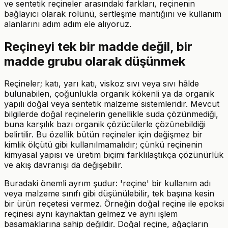
ve sentetik reçineler arasındaki farkları, reçinenin
bağlayıcı olarak rolünü, sertleşme mantığını ve kullanım
alanlarını adım adım ele alıyoruz.
Reçineyi tek bir madde değil, bir
madde grubu olarak düşünmek
Reçineler; katı, yarı katı, viskoz sıvı veya sıvı hâlde
bulunabilen, çoğunlukla organik kökenli ya da organik
yapılı doğal veya sentetik malzeme sistemleridir. Mevcut
bilgilerde doğal reçinelerin genellikle suda çözünmediği,
buna karşılık bazı organik çözücülerle çözünebildiği
belirtilir. Bu özellik bütün reçineler için değişmez bir
kimlik ölçütü gibi kullanılmamalıdır; çünkü reçinenin
kimyasal yapısı ve üretim biçimi farklılaştıkça çözünürlük
ve akış davranışı da değişebilir.
Buradaki önemli ayrım şudur: 'reçine' bir kullanım adı
veya malzeme sınıfı gibi düşünülebilir, tek başına kesin
bir ürün reçetesi vermez. Örneğin doğal reçine ile epoksi
reçinesi aynı kaynaktan gelmez ve aynı işlem
basamaklarına sahip değildir. Doğal reçine, ağaçların