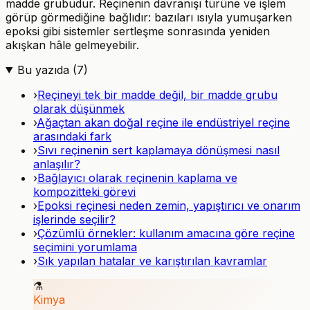
madde grubudur. Reçinenin davranışı türüne ve işlem
görüp görmediğine bağlıdır: bazıları ısıyla yumuşarken
epoksi gibi sistemler sertleşme sonrasında yeniden
akışkan hâle gelmeyebilir.
Bu yazıda (
7
)
›
Reçineyi tek bir madde değil, bir madde grubu
olarak düşünmek
›
Ağaçtan akan doğal reçine ile endüstriyel reçine
arasındaki fark
›
Sıvı reçinenin sert kaplamaya dönüşmesi nasıl
anlaşılır?
›
Bağlayıcı olarak reçinenin kaplama ve
kompozitteki görevi
›
Epoksi reçinesi neden zemin, yapıştırıcı ve onarım
işlerinde seçilir?
›
Çözümlü örnekler: kullanım amacına göre reçine
seçimini yorumlama
›
Sık yapılan hatalar ve karıştırılan kavramlar
⚗️
Kimya