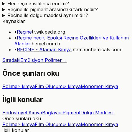
Her reçine ısıtılınca erir mi?
Reçine ile pigment arasındaki fark nedir?
Reçine ile dolgu maddesi aynı mıdır?
Kaynaklar
•
Reçine
tr.wikipedia.org
•
Reçine nedir, Epoksi Reçine Özellikleri ve Kullanım
Alanları
hemel.com.tr
•
REÇİNE - Ataman Kimya
atamanchemicals.com
Sıradaki
Emülsiyon Polimer
→
Önce şunları oku
Polimer
·
kimya
Film Oluşumu
·
kimya
Monomer
·
kimya
İlgili konular
Endüstriyel Kimya
Bağlayıcı
Pigment
Dolgu Maddesi
Önce şunları oku
Polimer
·
kimya
Film Oluşumu
·
kimya
Monomer
·
kimya
İlgili konular