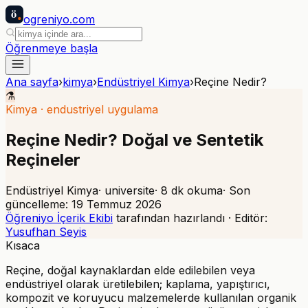
ö
ogreniyo
.com
Öğrenmeye başla
Ana sayfa
›
kimya
›
Endüstriyel Kimya
›
Reçine Nedir?
⚗️
Kimya
·
endustriyel uygulama
Reçine Nedir? Doğal ve Sentetik
Reçineler
Endüstriyel Kimya
·
universite
·
8
dk okuma
· Son
güncelleme:
19 Temmuz 2026
Öğreniyo İçerik Ekibi
tarafından hazırlandı · Editör:
Yusufhan Seyis
Kısaca
Reçine, doğal kaynaklardan elde edilebilen veya
endüstriyel olarak üretilebilen; kaplama, yapıştırıcı,
kompozit ve koruyucu malzemelerde kullanılan organik