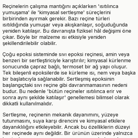
Reçinelerin çalışma mantığını açıklarken 'ısıtılınca
yumuşama' ile 'kimyasal sertleşme' süreçlerini
birbirinden ayırmak gerekir. Bazı reçine türleri
ısıtıldığında yumuşar veya akışkanlaşır, soğuduğunda
yeniden katılaşır. Bu davranışta fiziksel hâl değişimi öne
çıkar. Böyle bir malzeme ısı etkisiyle yeniden
şekillendirilebilir olabilir.
Çoğu epoksi sisteminde sıvı epoksi reçinesi, amin veya
benzeri bir sertleştiriciyle karıştırılır; kimyasal kürlenme
sonucunda çapraz bağlı, termoset bir ağ yapı oluşur.
Tek bileşenli epoksilerde ise kürleme ısı, nem veya başka
bir başlatıcıyla sağlanabilir. Sertleşmiş epoksinin
başlangıçtaki sıvı reçine gibi davranmamasının nedeni
budur. Bu nedenle 'bütün reçineler ısıtılınca erir ve
sonra aynı şekilde katılaşır' genellemesi bilimsel olarak
dikkatli kullanılmalıdır.
Sertleşme, reçinenin mekanik dayanımını, yüzeye
tutunmasını, suya karşı direncini ve kimyasal etkilere
dayanıklılığını etkileyebilir. Ancak bu özelliklerin düzeyi
her reçinede aynı değildir. Bir ürünün üzerinde yalnızca