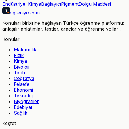
Endüstriyel Kimya
Bağlayıcı
Pigment
Dolgu Maddesi
ö
ogreniyo
.com
Konuları birbirine bağlayan Türkçe öğrenme platformu:
anlaşılır anlatımlar, testler, araçlar ve öğrenme yolları.
Konular
Matematik
Fizik
Kimya
Biyoloji
Tarih
Coğrafya
Felsefe
Ekonomi
Teknoloji
Biyografiler
Edebiyat
Sağlık
Keşfet