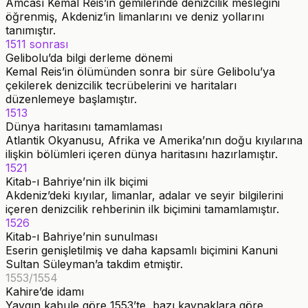
Amcası Kemal Reis’in gemilerinde denizcilik mesleğini
öğrenmiş, Akdeniz’in limanlarını ve deniz yollarını
tanımıştır.
1511 sonrası
Gelibolu’da bilgi derleme dönemi
Kemal Reis’in ölümünden sonra bir süre Gelibolu’ya
çekilerek denizcilik tecrübelerini ve haritaları
düzenlemeye başlamıştır.
1513
Dünya haritasını tamamlaması
Atlantik Okyanusu, Afrika ve Amerika’nın doğu kıyılarına
ilişkin bölümleri içeren dünya haritasını hazırlamıştır.
1521
Kitab-ı Bahriye’nin ilk biçimi
Akdeniz’deki kıyılar, limanlar, adalar ve seyir bilgilerini
içeren denizcilik rehberinin ilk biçimini tamamlamıştır.
1526
Kitab-ı Bahriye’nin sunulması
Eserin genişletilmiş ve daha kapsamlı biçimini Kanuni
Sultan Süleyman’a takdim etmiştir.
1553/1554
Kahire’de idamı
Yaygın kabule göre 1553’te, bazı kaynaklara göre