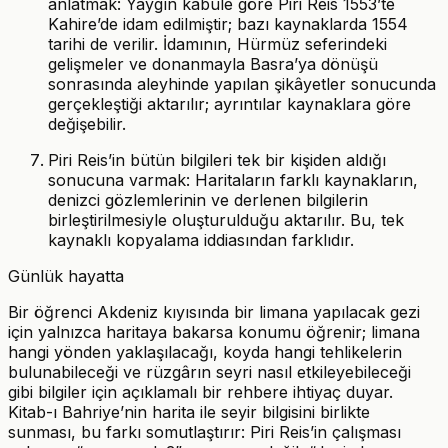
anlatmak: Yaygın kabule göre Piri Reis 1553’te
Kahire’de idam edilmiştir; bazı kaynaklarda 1554
tarihi de verilir. İdamının, Hürmüz seferindeki
gelişmeler ve donanmayla Basra’ya dönüşü
sonrasında aleyhinde yapılan şikâyetler sonucunda
gerçekleştiği aktarılır; ayrıntılar kaynaklara göre
değişebilir.
Piri Reis’in bütün bilgileri tek bir kişiden aldığı
sonucuna varmak: Haritaların farklı kaynakların,
denizci gözlemlerinin ve derlenen bilgilerin
birleştirilmesiyle oluşturulduğu aktarılır. Bu, tek
kaynaklı kopyalama iddiasından farklıdır.
Günlük hayatta
Bir öğrenci Akdeniz kıyısında bir limana yapılacak gezi
için yalnızca haritaya bakarsa konumu öğrenir; limana
hangi yönden yaklaşılacağı, koyda hangi tehlikelerin
bulunabileceği ve rüzgârın seyri nasıl etkileyebileceği
gibi bilgiler için açıklamalı bir rehbere ihtiyaç duyar.
Kitab-ı Bahriye’nin harita ile seyir bilgisini birlikte
sunması, bu farkı somutlaştırır: Piri Reis’in çalışması