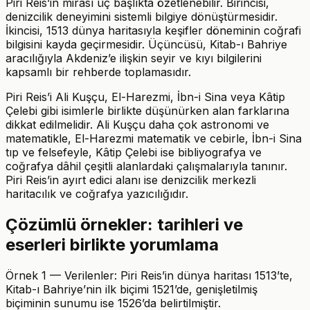
Piri Reis’in mirası üç başlıkta özetlenebilir. Birincisi,
denizcilik deneyimini sistemli bilgiye dönüştürmesidir.
İkincisi, 1513 dünya haritasıyla keşifler döneminin coğrafi
bilgisini kayda geçirmesidir. Üçüncüsü, Kitab-ı Bahriye
aracılığıyla Akdeniz’e ilişkin seyir ve kıyı bilgilerini
kapsamlı bir rehberde toplamasıdır.
Piri Reis’i Ali Kuşçu, El-Harezmi, İbn-i Sina veya Kâtip
Çelebi gibi isimlerle birlikte düşünürken alan farklarına
dikkat edilmelidir. Ali Kuşçu daha çok astronomi ve
matematikle, El-Harezmi matematik ve cebirle, İbn-i Sina
tıp ve felsefeyle, Kâtip Çelebi ise bibliyografya ve
coğrafya dâhil çeşitli alanlardaki çalışmalarıyla tanınır.
Piri Reis’in ayırt edici alanı ise denizcilik merkezli
haritacılık ve coğrafya yazıcılığıdır.
Çözümlü örnekler: tarihleri ve
eserleri birlikte yorumlama
Örnek 1 — Verilenler: Piri Reis’in dünya haritası 1513’te,
Kitab-ı Bahriye’nin ilk biçimi 1521’de, genişletilmiş
biçiminin sunumu ise 1526’da belirtilmiştir.