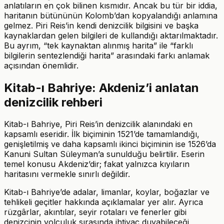
anlatıların en çok bilinen kısmıdır. Ancak bu tür bir iddia,
haritanın bütününün Kolomb’dan kopyalandığı anlamına
gelmez. Piri Reis’in kendi denizcilik bilgisini ve başka
kaynaklardan gelen bilgileri de kullandığı aktarılmaktadır.
Bu ayrım, “tek kaynaktan alınmış harita” ile “farklı
bilgilerin sentezlendiği harita” arasındaki farkı anlamak
açısından önemlidir.
Kitab-ı Bahriye: Akdeniz’i anlatan
denizcilik rehberi
Kitab-ı Bahriye, Piri Reis’in denizcilik alanındaki en
kapsamlı eseridir. İlk biçiminin 1521’de tamamlandığı,
genişletilmiş ve daha kapsamlı ikinci biçiminin ise 1526’da
Kanuni Sultan Süleyman’a sunulduğu belirtilir. Eserin
temel konusu Akdeniz’dir; fakat yalnızca kıyıların
haritasını vermekle sınırlı değildir.
Kitab-ı Bahriye’de adalar, limanlar, koylar, boğazlar ve
tehlikeli geçitler hakkında açıklamalar yer alır. Ayrıca
rüzgârlar, akıntılar, seyir rotaları ve fenerler gibi
denizcinin yolculuk sırasında ihtiyaç duyabileceği