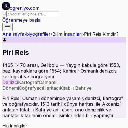
ö
ogreniyo
.com
Öğrenmeye başla
Ana sayfa
›
biyografiler
›
Bilim İnsanları
›
Piri Reis Kimdir?
👤
Piri Reis
1465-1470 arası, Gelibolu — Yaygın kabule göre 1553,
bazı kaynaklara göre 1554; Kahire · Osmanlı denizcisi,
kartograf ve coğrafyacı
Denizci
Kartograf
Osmanlı
Dönemi
Coğrafyacı
Haritacı
Kitab-ı Bahriye
Piri Reis, Osmanlı döneminde yaşamış denizci, kartograf
ve coğrafyacıdır. 1513 tarihli dünya haritası ile Akdeniz’i
anlatan Kitab-ı Bahriye adlı eseri, onu denizcilik ve
haritacılık tarihinin önemli isimlerinden biri yapmıştır.
Hızlı bilgiler