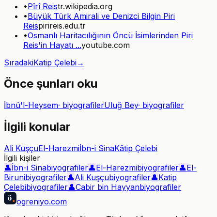
•
Pîrî Reis
tr.wikipedia.org
•
Büyük Türk Amirali ve Denizci Bilgin Piri
Reis
pirireis.edu.tr
•
Osmanlı Haritacılığının Öncü İsimlerinden Piri
Reis'in Hayatı ...
youtube.com
Sıradaki
Katip Çelebi
→
Önce şunları oku
İbnü'l-Heysem
·
biyografiler
Uluğ Bey
·
biyografiler
İlgili konular
Ali Kuşçu
El-Harezmi
İbn-i Sina
Kâtip Çelebi
İlgili kişiler
👤
İbn-i Sina
biyografiler
👤
El-Harezmi
biyografiler
👤
El-
Biruni
biyografiler
👤
Ali Kuşçu
biyografiler
👤
Katip
Çelebi
biyografiler
👤
Cabir bin Hayyan
biyografiler
ö
ogreniyo
.com