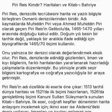
Piri Reis Kimdir? Haritaları ve Kitab-ı Bahriye
Piri Reis, denizcilik tecrübesini harita ve yazılı bilgiyle
birleştiren Osmanlı denizcilerinden biridir. Adı
kaynaklarda Muhiddin Piri veya Ahmed Muhiddin Piri
olarak geçen Piri Reis’in Gelibolu’da, 1465-1470 yılları
arasında doğduğu kabul edilir. Doğum yılı kesin bir
tarihle değil, yaklaşık bir aralıkla ifade edildiği için
biyografilerde 1465/70 biçimi kullanılır.
Onu yalnızca bir denizci olarak değerlendirmek eksik
olur. Piri Reis, denizlerde edindiği gözlemleri, liman ve
kıyı bilgilerini, farklı haritalardan yararlanarak hazırladığı
çalışmalarla düzenlemiştir. Bu yönüyle pratik seyir
bilgisini kartografya ve coğrafya yazıcılığıyla bir araya
getirmiştir.
Piri Reis’in adı özellikle iki eserle öne çıkar: 1513 tarihli
dünya haritası ve 1521’de ilk biçimi hazırlanan, 1526’da
genişletilmiş biçimi Kanuni Sultan Süleyman’a sunulan
Kitab-ı Bahriye. İlk eser, coğrafi keşifler döneminin harita
anlayışını incelemek için; ikinci eser ise Akdeniz’deki
deniz yollarını, limanları ve kıyıları anlamak için