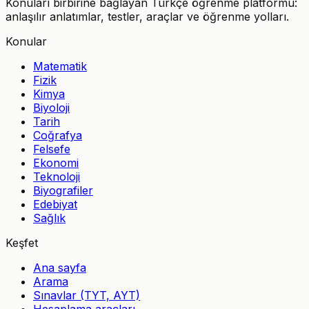
Konuları birbirine bağlayan Türkçe öğrenme platformu:
anlaşılır anlatımlar, testler, araçlar ve öğrenme yolları.
Konular
Matematik
Fizik
Kimya
Biyoloji
Tarih
Coğrafya
Felsefe
Ekonomi
Teknoloji
Biyografiler
Edebiyat
Sağlık
Keşfet
Ana sayfa
Arama
Sınavlar (TYT, AYT)