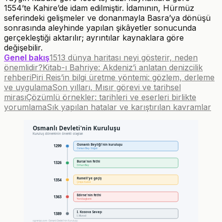
1554’te Kahire’de idam edilmiştir. İdamının, Hürmüz
seferindeki gelişmeler ve donanmayla Basra’ya dönüşü
sonrasında aleyhinde yapılan şikâyetler sonucunda
gerçekleştiği aktarılır; ayrıntılar kaynaklara göre
değişebilir.
Genel bakış
1513 dünya haritası neyi gösterir, neden
önemlidir?
Kitab-ı Bahriye: Akdeniz’i anlatan denizcilik
rehberi
Piri Reis’in bilgi üretme yöntemi: gözlem, derleme
ve uygulama
Son yılları, Mısır görevi ve tarihsel
mirası
Çözümlü örnekler: tarihleri ve eserleri birlikte
yorumlama
Sık yapılan hatalar ve karıştırılan kavramlar
Osmanlı Devleti'nin Kuruluşu
Kuruluş döneminin önemli olayları
Osmanlı Beyliği'nin kuruluşu
1299
Osman Bey · Söğüt
Bursa'nın fethi
1326
Orhan Bey
Rumeli'ye geçiş
1354
Çimpe Kalesi
Edirne'nin fethi
1363
Yeni başkent
I. Kosova Savaşı
1389
I. Murad
ogreniyo.com · Osmanlı Devleti'nin Kuruluşu