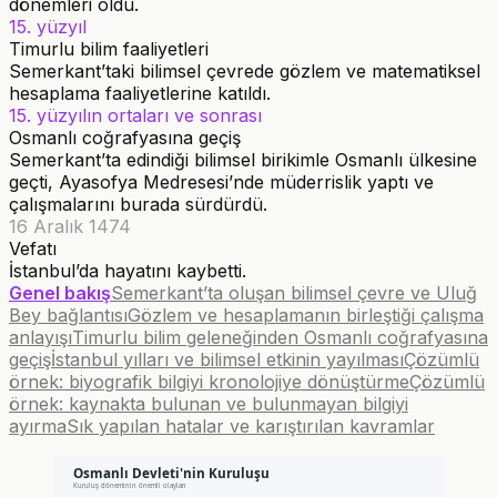
dönemleri oldu.
15. yüzyıl
Timurlu bilim faaliyetleri
Semerkant’taki bilimsel çevrede gözlem ve matematiksel
hesaplama faaliyetlerine katıldı.
15. yüzyılın ortaları ve sonrası
Osmanlı coğrafyasına geçiş
Semerkant’ta edindiği bilimsel birikimle Osmanlı ülkesine
geçti, Ayasofya Medresesi’nde müderrislik yaptı ve
çalışmalarını burada sürdürdü.
16 Aralık 1474
Vefatı
İstanbul’da hayatını kaybetti.
Genel bakış
Semerkant’ta oluşan bilimsel çevre ve Uluğ
Bey bağlantısı
Gözlem ve hesaplamanın birleştiği çalışma
anlayışı
Timurlu bilim geleneğinden Osmanlı coğrafyasına
geçiş
İstanbul yılları ve bilimsel etkinin yayılması
Çözümlü
örnek: biyografik bilgiyi kronolojiye dönüştürme
Çözümlü
örnek: kaynakta bulunan ve bulunmayan bilgiyi
ayırma
Sık yapılan hatalar ve karıştırılan kavramlar
Osmanlı Devleti'nin Kuruluşu
Kuruluş döneminin önemli olayları