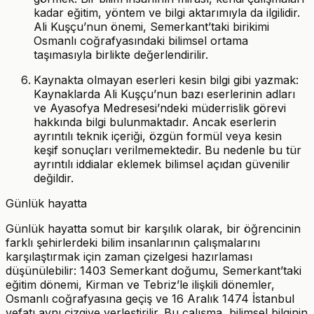
kadar eğitim, yöntem ve bilgi aktarımıyla da ilgilidir.
Ali Kuşçu’nun önemi, Semerkant’taki birikimi
Osmanlı coğrafyasındaki bilimsel ortama
taşımasıyla birlikte değerlendirilir.
Kaynakta olmayan eserleri kesin bilgi gibi yazmak:
Kaynaklarda Ali Kuşçu’nun bazı eserlerinin adları
ve Ayasofya Medresesi’ndeki müderrislik görevi
hakkında bilgi bulunmaktadır. Ancak eserlerin
ayrıntılı teknik içeriği, özgün formül veya kesin
keşif sonuçları verilmemektedir. Bu nedenle bu tür
ayrıntılı iddialar eklemek bilimsel açıdan güvenilir
değildir.
Günlük hayatta
Günlük hayatta somut bir karşılık olarak, bir öğrencinin
farklı şehirlerdeki bilim insanlarının çalışmalarını
karşılaştırmak için zaman çizelgesi hazırlaması
düşünülebilir: 1403 Semerkant doğumu, Semerkant’taki
eğitim dönemi, Kirman ve Tebriz’le ilişkili dönemler,
Osmanlı coğrafyasına geçiş ve 16 Aralık 1474 İstanbul
vefatı aynı çizgiye yerleştirilir. Bu çalışma, bilimsel bilginin