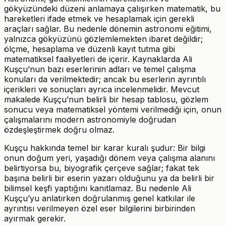
gökyüzündeki düzeni anlamaya çalışırken matematik, bu
hareketleri ifade etmek ve hesaplamak için gerekli
araçları sağlar. Bu nedenle dönemin astronomi eğitimi,
yalnızca gökyüzünü gözlemlemekten ibaret değildir;
ölçme, hesaplama ve düzenli kayıt tutma gibi
matematiksel faaliyetleri de içerir. Kaynaklarda Ali
Kuşçu’nun bazı eserlerinin adları ve temel çalışma
konuları da verilmektedir; ancak bu eserlerin ayrıntılı
içerikleri ve sonuçları ayrıca incelenmelidir. Mevcut
makalede Kuşçu’nun belirli bir hesap tablosu, gözlem
sonucu veya matematiksel yöntemi verilmediği için, onun
çalışmalarını modern astronomiyle doğrudan
özdeşleştirmek doğru olmaz.
Kuşçu hakkında temel bir karar kuralı şudur: Bir bilgi
onun doğum yeri, yaşadığı dönem veya çalışma alanını
belirtiyorsa bu, biyografik çerçeve sağlar; fakat tek
başına belirli bir eserin yazarı olduğunu ya da belirli bir
bilimsel keşfi yaptığını kanıtlamaz. Bu nedenle Ali
Kuşçu’yu anlatırken doğrulanmış genel katkılar ile
ayrıntısı verilmeyen özel eser bilgilerini birbirinden
ayırmak gerekir.