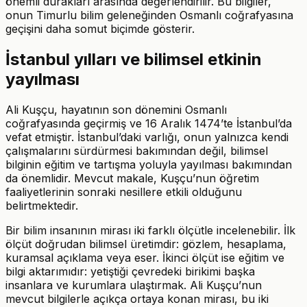
önemli durakları arasında değerlendirilir. Bu bilgiler,
onun Timurlu bilim geleneğinden Osmanlı coğrafyasına
geçişini daha somut biçimde gösterir.
İstanbul yılları ve bilimsel etkinin
yayılması
Ali Kuşçu, hayatının son dönemini Osmanlı
coğrafyasında geçirmiş ve 16 Aralık 1474’te İstanbul’da
vefat etmiştir. İstanbul’daki varlığı, onun yalnızca kendi
çalışmalarını sürdürmesi bakımından değil, bilimsel
bilginin eğitim ve tartışma yoluyla yayılması bakımından
da önemlidir. Mevcut makale, Kuşçu’nun öğretim
faaliyetlerinin sonraki nesillere etkili olduğunu
belirtmektedir.
Bir bilim insanının mirası iki farklı ölçütle incelenebilir. İlk
ölçüt doğrudan bilimsel üretimdir: gözlem, hesaplama,
kuramsal açıklama veya eser. İkinci ölçüt ise eğitim ve
bilgi aktarımıdır: yetiştiği çevredeki birikimi başka
insanlara ve kurumlara ulaştırmak. Ali Kuşçu’nun
mevcut bilgilerle açıkça ortaya konan mirası, bu iki