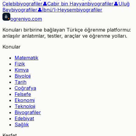
Çelebi
biyografiler
👤
Cabir bin Hayyan
biyografiler
👤
Uluğ
Bey
biyografiler
👤
İbnü'l-Heysem
biyografiler
ö
ogreniyo
.com
Konuları birbirine bağlayan Türkçe öğrenme platformu:
anlaşılır anlatımlar, testler, araçlar ve öğrenme yolları.
Konular
Matematik
Fizik
Kimya
Biyoloji
Tarih
Coğrafya
Felsefe
Ekonomi
Teknoloji
Biyografiler
Edebiyat
Sağlık
Keşfet