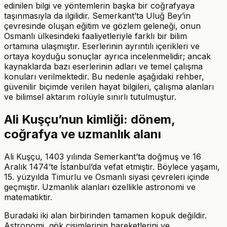
edinilen bilgi ve yöntemlerin başka bir coğrafyaya
taşınmasıyla da ilgilidir. Semerkant’ta Uluğ Bey’in
çevresinde oluşan eğitim ve gözlem geleneği, onun
Osmanlı ülkesindeki faaliyetleriyle farklı bir bilim
ortamına ulaşmıştır. Eserlerinin ayrıntılı içerikleri ve
ortaya koyduğu sonuçlar ayrıca incelenmelidir; ancak
kaynaklarda bazı eserlerinin adları ve temel çalışma
konuları verilmektedir. Bu nedenle aşağıdaki rehber,
güvenilir biçimde verilen hayat bilgileri, çalışma alanları
ve bilimsel aktarım rolüyle sınırlı tutulmuştur.
Ali Kuşçu’nun kimliği: dönem,
coğrafya ve uzmanlık alanı
Ali Kuşçu, 1403 yılında Semerkant’ta doğmuş ve 16
Aralık 1474’te İstanbul’da vefat etmiştir. Böylece yaşamı,
15. yüzyılda Timurlu ve Osmanlı siyasi çevreleri içinde
geçmiştir. Uzmanlık alanları özellikle astronomi ve
matematiktir.
Buradaki iki alan birbirinden tamamen kopuk değildir.
Astronomi, gök cisimlerinin hareketlerini ve