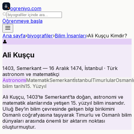
ö
ogreniyo
.com
Öğrenmeye başla
Ana sayfa
›
biyografiler
›
Bilim İnsanları
›
Ali Kuşçu Kimdir?
👤
Ali Kuşçu
1403, Semerkant — 16 Aralık 1474, İstanbul · Türk
astronom ve matematikçi
Astronomi
Matematik
Semerkant
İstanbul
Timurlular
Osmanlı
bilim tarihi
15. Yüzyıl
Ali Kuşçu, 1403’te Semerkant’ta doğan, astronomi ve
matematik alanlarında yetişen 15. yüzyıl bilim insanıdır.
Uluğ Bey’in bilim çevresinde gelişen bilgi birikimini
Osmanlı coğrafyasına taşıyarak Timurlu ve Osmanlı bilim
dünyaları arasında önemli bir aktarım noktası
oluşturmuştur.