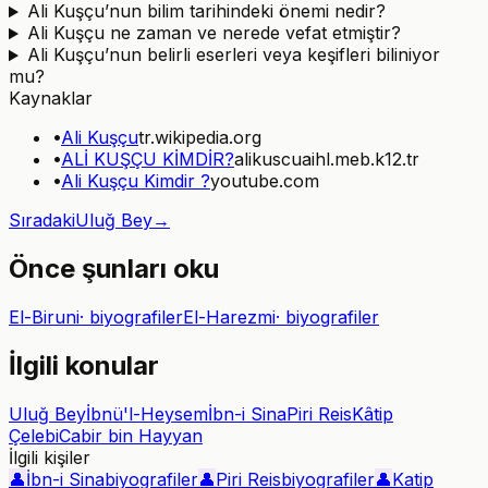
Ali Kuşçu’nun bilim tarihindeki önemi nedir?
Ali Kuşçu ne zaman ve nerede vefat etmiştir?
Ali Kuşçu’nun belirli eserleri veya keşifleri biliniyor
mu?
Kaynaklar
•
Ali Kuşçu
tr.wikipedia.org
•
ALİ KUŞÇU KİMDİR?
alikuscuaihl.meb.k12.tr
•
Ali Kuşçu Kimdir ?
youtube.com
Sıradaki
Uluğ Bey
→
Önce şunları oku
El-Biruni
·
biyografiler
El-Harezmi
·
biyografiler
İlgili konular
Uluğ Bey
İbnü'l-Heysem
İbn-i Sina
Piri Reis
Kâtip
Çelebi
Cabir bin Hayyan
İlgili kişiler
👤
İbn-i Sina
biyografiler
👤
Piri Reis
biyografiler
👤
Katip