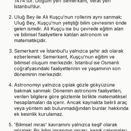
1474’tür. Doğum yeri Semerkant, vefat yeri
İstanbul’dur.
Uluğ Bey ile Ali Kuşçu’nun rollerini aynı sanmak:
Uluğ Bey, Kuşçu’nun yetiştiği bilim çevresinin önde
gelen ismidir. Ali Kuşçu ise bu çevrede eğitim alan
ve bilimsel faaliyetlere katılan astronom ve
matematikçidir.
Semerkant ve İstanbul’u yalnızca şehir adı olarak
ezberlemek: Semerkant, Kuşçu’nun eğitim ve
bilimsel oluşum merkezidir. İstanbul ise Osmanlı
coğrafyasındaki faaliyetlerinin ve yaşamının son
döneminin merkezidir.
Astronomiyi yalnızca çıplak gözle gökyüzüne
bakmak sanmak: Dönemin astronomi faaliyetleri,
verilen bilgilere göre gözlemle birlikte matematiksel
hesaplamaları da içerir. Ancak kaynakta belirli araç
veya yöntem adı bulunmadığından bunlar hakkında
ek kesinlik kurulamaz.
'Bilimsel miras' kavramını yalnızca keşif olarak
görmek: Bir bilim insanının mirası, kendi çalışmaları