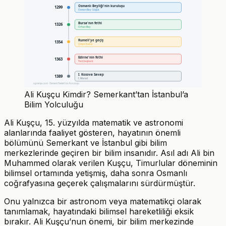
Osmanlı Beyliği'nin kuruluşu
1299
Osman Bey · Söğüt
Bursa'nın fethi
1326
Orhan Bey
Rumeli'ye geçiş
1354
Çimpe Kalesi
Edirne'nin fethi
1363
Yeni başkent
I. Kosova Savaşı
1389
I. Murad
ogreniyo.com · Osmanlı Devleti'nin Kuruluşu
Ali Kuşçu Kimdir? Semerkant’tan İstanbul’a
Bilim Yolculuğu
Ali Kuşçu, 15. yüzyılda matematik ve astronomi
alanlarında faaliyet gösteren, hayatının önemli
bölümünü Semerkant ve İstanbul gibi bilim
merkezlerinde geçiren bir bilim insanıdır. Asıl adı Ali bin
Muhammed olarak verilen Kuşçu, Timurlular döneminin
bilimsel ortamında yetişmiş, daha sonra Osmanlı
coğrafyasına geçerek çalışmalarını sürdürmüştür.
Onu yalnızca bir astronom veya matematikçi olarak
tanımlamak, hayatındaki bilimsel hareketliliği eksik
bırakır. Ali Kuşçu’nun önemi, bir bilim merkezinde