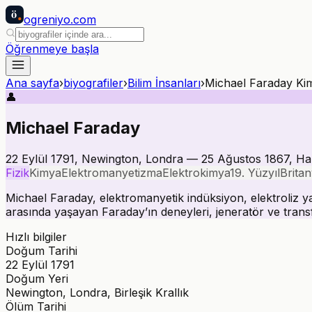
ö
ogreniyo
.com
Öğrenmeye başla
Ana sayfa
›
biyografiler
›
Bilim İnsanları
›
Michael Faraday Ki
👤
Michael Faraday
22 Eylül 1791, Newington, Londra — 25 Ağustos 1867, Hamp
Fizik
Kimya
Elektromanyetizma
Elektrokimya
19. Yüzyıl
Britan
Michael Faraday, elektromanyetik indüksiyon, elektroliz yas
arasında yaşayan Faraday’ın deneyleri, jeneratör ve trans
Hızlı bilgiler
Doğum Tarihi
22 Eylül 1791
Doğum Yeri
Newington, Londra, Birleşik Krallık
Ölüm Tarihi