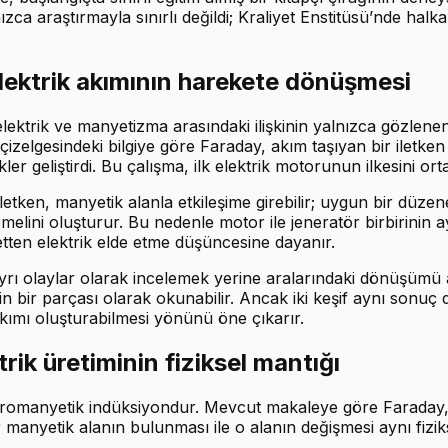
ızca araştırmayla sınırlı değildi; Kraliyet Enstitüsü’nde halka
lektrik akımının harekete dönüşmesi
lektrik ve manyetizma arasındaki ilişkinin yalnızca gözlene
zelgesindeki bilgiye göre Faraday, akım taşıyan bir iletken 
 geliştirdi. Bu çalışma, ilk elektrik motorunun ilkesini ort
r iletken, manyetik alanla etkileşime girebilir; uygun bir dü
ini oluşturur. Bu nedenle motor ile jeneratör birbirinin aynı
ketten elektrik elde etme düşüncesine dayanır.
yrı olaylar olarak incelemek yerine aralarındaki dönüşümü a
in bir parçası olarak okunabilir. Ancak iki keşif aynı sonuç
akımı oluşturabilmesi yönünü öne çıkarır.
rik üretiminin fiziksel mantığı
tromanyetik indüksiyondur. Mevcut makaleye göre Faraday, d
 manyetik alanın bulunması ile o alanın değişmesi aynı fiziks