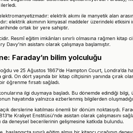
lerledi.
elektromanyetizmadır: elektrik akımı ile manyetik alan arasında
ır: elektrik akımının kimyasal maddeler üzerindeki etkisini incel
ihinde ortak bir yere sahiptir.
ir. Resmî eğitim imkânları sınırlı olmasına rağmen kitap cilt
y Davy’nin asistanı olarak çalışmaya başlamıştır.
’ne: Faraday’ın bilim yolculuğu
doğdu ve 25 Ağustos 1867’de Hampton Court, Londra’da haya
rdi. On dört yaşında bir kitap ciltçisinin yanında çırak ola
ir öğrenme fırsatı sağladı.
konularına ilgi duymaya başladı. Bu dönemde edindiği bilgi, 
onun hayatında yalnızca ezberlenmiş bilgilerden oluşmadığı, 
k derslerine katılması önemli bir dönüm noktasıydı. Farada
13’te Kraliyet Enstitüsü’nde asistan olarak çalışmasını sağl
ı da deneysel becerilerinin gelişmesine katkıda bulundu.
e, başlangıçta sınırlı eğitim almış bir kitapçı çırağının den