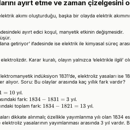
arını ayırt etme ve zaman çizelgesini
ktrik akımı oluşturduğu, başka bir olayda elektrik akımının k
desindeki ayırt edici koşul, manyetik etkinin değişmesidir.
üşür.
a getiriyor’ ifadesinde ise elektrik ile kimyasal süreç arasında
ektrolizdir. Karar kuralı, olayın yalnızca ‘elektrikle ilgili’ o
tromanyetik indüksiyon 1831’de, elektroliz yasaları ise 1833-
 alıyor. Soru: Bu olaylar arasında kaç yıllık fark vardır?
1
=
10
yıl.
1834
1834
−
1831
=
3
asındaki fark:
yıl.
-
1834
1834
−
1821
=
13
sındaki toplam fark:
yıl.
1831
-
maları dikkate alınmalı; özellikle yayımlanma yılı olan 1834 
= 3
1821
ile elektroliz yasalarının yayımlanması arasında 3 yıl vardır
= 13
.