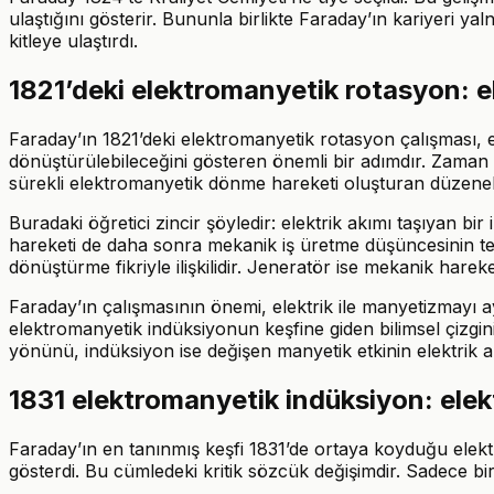
ulaştığını gösterir. Bununla birlikte Faraday’ın kariyeri yaln
kitleye ulaştırdı.
1821’deki elektromanyetik rotasyon: e
Faraday’ın 1821’deki elektromanyetik rotasyon çalışması, e
dönüştürülebileceğini gösteren önemli bir adımdır. Zaman çi
sürekli elektromanyetik dönme hareketi oluşturan düzenekler
Buradaki öğretici zincir şöyledir: elektrik akımı taşıyan bi
hareketi de daha sonra mekanik iş üretme düşüncesinin temel
dönüştürme fikriyle ilişkilidir. Jeneratör ise mekanik hare
Faraday’ın çalışmasının önemi, elektrik ile manyetizmayı a
elektromanyetik indüksiyonun keşfine giden bilimsel çizgin
yönünü, indüksiyon ise değişen manyetik etkinin elektrik 
1831 elektromanyetik indüksiyon: elekt
Faraday’ın en tanınmış keşfi 1831’de ortaya koyduğu elek
gösterdi. Bu cümledeki kritik sözcük değişimdir. Sadece bir