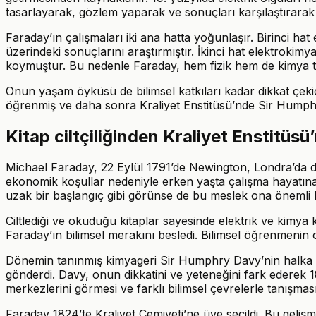
tasarlayarak, gözlem yaparak ve sonuçları karşılaştırarak i
Faraday’ın çalışmaları iki ana hatta yoğunlaşır. Birinci hat 
üzerindeki sonuçlarını araştırmıştır. İkinci hat elektrokimyad
koymuştur. Bu nedenle Faraday, hem fizik hem de kimya tar
Onun yaşam öyküsü de bilimsel katkıları kadar dikkat çekicid
öğrenmiş ve daha sonra Kraliyet Enstitüsü’nde Sir Humphr
Kitap ciltçiliğinden Kraliyet Enstitüsü
Michael Faraday, 22 Eylül 1791’de Newington, Londra’da 
ekonomik koşullar nedeniyle erken yaşta çalışma hayatına gi
uzak bir başlangıç gibi görünse de bu meslek ona önemli b
Ciltlediği ve okuduğu kitaplar sayesinde elektrik ve kimya 
Faraday’ın bilimsel merakını besledi. Bilimsel öğrenmenin 
Dönemin tanınmış kimyageri Sir Humphry Davy’nin halka açı
gönderdi. Davy, onun dikkatini ve yeteneğini fark ederek 18
merkezlerini görmesi ve farklı bilimsel çevrelerle tanışmas
Faraday 1824’te Kraliyet Cemiyeti’ne üye seçildi. Bu gelişm