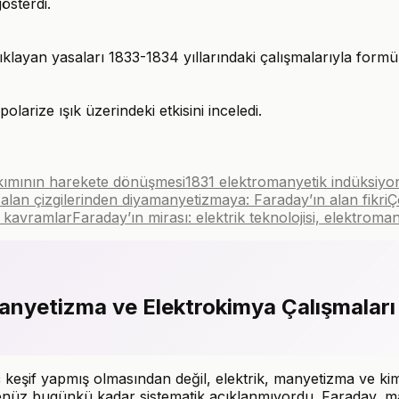
österdi.
çıklayan yasaları 1833-1834 yıllarındaki çalışmalarıyla formül
larize ışık üzerindeki etkisini inceledi.
akımının harekete dönüşmesi
1831 elektromanyetik indüksiyon:
alan çizgilerinden diyamanyetizmaya: Faraday’ın alan fikri
Ç
n kavramlar
Faraday’ın mirası: elektrik teknolojisi, elektroma
anyetizma ve Elektrokimya Çalışmaları
ç keşif yapmış olmasından değil, elektrik, manyetizma ve kimy
ı henüz bugünkü kadar sistematik açıklanmıyordu. Faraday, 