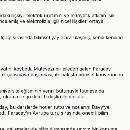
ki ilişkiyi, elektrik üretimini ve manyetik etkinin ışık
emiş ve elektrolizle ilgili nicel ilişkileri ortaya
çiliği sırasında bilimsel yayınlara ulaşmış, kendi kendine
tını kaybetti. Mütevazı bir aileden gelen Faraday,
rak çalışmaya başlaması, ilk bakışta bilimsel kariyerinden
üniversite eğitiminin yerini bütünüyle tutmasa da
okuma ile gözlemi birleştirdiği görülür.
y, bu derslerde notlar tuttu ve notlarını Davy’ye
adı. Faraday’ın Avrupa turu sırasında önemli bilim
eysel çalışmalarıyla bilim dünyasında saygın bir konuma