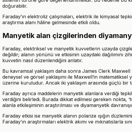
doğurabilir.
Faraday’ın elektroliz çalışmaları, elektrik ile kimyasal tep
araştırma alanı hâline gelmesinde etkili oldu.
Manyetik alan çizgilerinden diyamanye
Faraday, elektriksel ve manyetik kuvvetlerin uzayda çizgiler
değildir; alanın yönünü ve etkisinin uzaydaki dağılımını zih
kuvvetin nasıl düzenlendiğini anlatır.
Bu kavramsal yaklaşım daha sonra James Clerk Maxwell tar
deneysel ve görsel yaklaşımı ile Maxwell’in matematiksel yak
üzerine kuruludur. Ancak iki yaklaşım arasında güçlü bir t
Faraday ayrıca maddelerin manyetik alanlara verdiği tepki
verdiğini belirledi. Burada dikkat edilmesi gereken nokta,
alanla etkileşiminin araştırılması ve diyamanyetik davranış
Faraday etkisi ise manyetik alanın polarize ışığın düzlemini 
Faraday’ın araştırmaları elektrik akımı ve mıknatıslarla sın