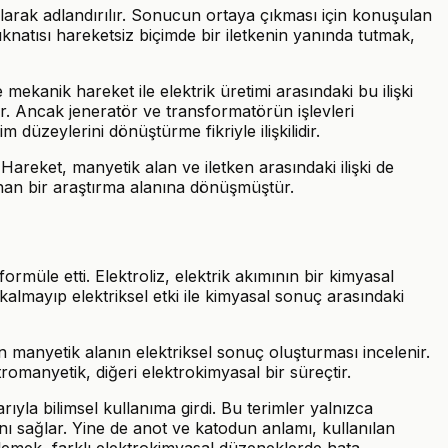
n olarak adlandırılır. Sonucun ortaya çıkması için konuşulan
knatısı hareketsiz biçimde bir iletkenin yanında tutmak,
mekanik hareket ile elektrik üretimi arasındaki bu ilişki
ır. Ancak jeneratör ve transformatörün işlevleri
m düzeylerini dönüştürme fikriyle ilişkilidir.
 Hareket, manyetik alan ve iletken arasındaki ilişki de
anan bir araştırma alanına dönüşmüştür.
formüle etti. Elektroliz, elektrik akımının bir kimyasal
kalmayıp elektriksel etki ile kimyasal sonuç arasındaki
 manyetik alanın elektriksel sonuç oluşturması incelenir.
ektromanyetik, diğeri elektrokimyasal bir süreçtir.
ıyla bilimsel kullanıma girdi. Bu terimler yalnızca
nı sağlar. Yine de anot ve katodun anlamı, kullanılan
erlemek, farklı elektrokimyasal düzeneklerde hata