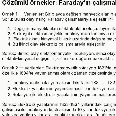
Çözümlü örnekler: Faraday’ın çalışmal
Örnek 1 — Verilenler: Bir olayda değişen manyetik alanın ele
Soru: Bu iki olay hangi Faraday çalışmalarıyla eşleştirilir?
‘Değişen manyetik alan elektrik akımı oluşturuyor’ ifa
Bu koşul elektromanyetik indüksiyonun tanımıyla ört
‘Elektrik akımı kimyasal bileşik üzerinde değişim meydan
Bu ikinci olay elektroliz çalışmalarıyla eşleştirilir.
Sonuç: Birinci olay elektromanyetik indüksiyon, ikinci olay el
elektrik-kimyasal değişim ilişkisi mi kurduğuna bakmaktır.
Örnek 2 — Verilenler: Elektromanyetik rotasyon 1821’de, elek
özellikle 1834’te yayımlanmış olarak zaman çizelgesinde yer
1831
1831
−
182
İndüksiyon ile rotasyon arasındaki fark:
-
Elektroliz yasalarının yayımlanması ile indüksiyon ar
1821
Rotasyon ile elektroliz yasalarının yayımlanması ara
= 10
Sonuç: Elektroliz yasalarının 1833-1834 yıllarındaki çalış
çalışması ile indüksiyon keşfi arasında 10 yıl, indüksiyon 
yalnızca verilen yıllar arasındaki kronolojik aralığı gösterir