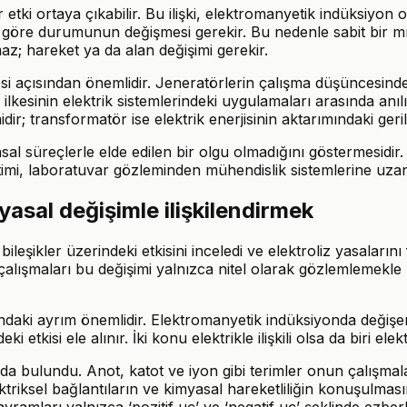
ir etki ortaya çıkabilir. Bu ilişki, elektromanyetik indüksiyo
ne göre durumunun değişmesi gerekir. Bu nedenle sabit bir mı
z; hareket ya da alan değişimi gerekir.
mesi açısından önemlidir. Jeneratörlerin çalışma düşüncesinde 
ilkesinin elektrik sistemlerindeki uygulamaları arasında anıl
ir; transformatör ise elektrik enerjisinin aktarımındaki gerili
asal süreçlerle elde edilen bir olgu olmadığını göstermesidir.
retimi, laboratuvar gözleminden mühendislik sistemlerine uz
myasal değişimle ilişkilendirmek
eşikler üzerindeki etkisini inceledi ve elektroliz yasalarını 
 çalışmaları bu değişimi yalnızca nitel olarak gözlemlemekle 
ndaki ayrım önemlidir. Elektromanyetik indüksiyonda değişen
ki etkisi ele alınır. İki konu elektrikle ilişkili olsa da biri el
da bulundu. Anot, katot ve iyon gibi terimler onun çalışmalar
ktriksel bağlantıların ve kimyasal hareketliliğin konuşulması
avramları yalnızca ‘pozitif uç’ ve ‘negatif uç’ şeklinde ezb