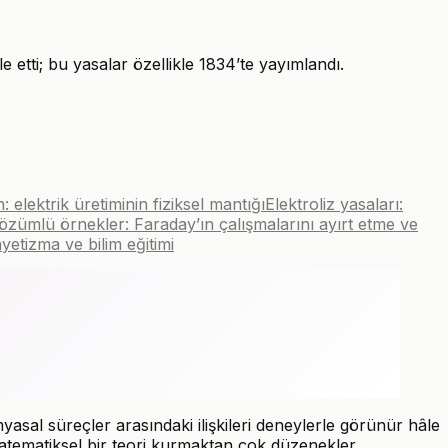
e etti; bu yasalar özellikle 1834’te yayımlandı.
 elektrik üretiminin fiziksel mantığı
Elektroliz yasaları:
özümlü örnekler: Faraday’ın çalışmalarını ayırt etme ve
nyetizma ve bilim eğitimi
asal süreçler arasındaki ilişkileri deneylerle görünür hâle
matematiksel bir teori kurmaktan çok düzenekler