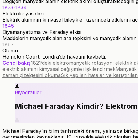
Değişen manyetik alanın elektrik akımı oluşturabileceğini g
1833-1834
Elektroliz yasaları
Elektrik akımının kimyasal bileşikler üzerindeki etkilerini a
1845
Diyamanyetizma ve Faraday etkisi
Maddelerin manyetik alanlara tepkisini ve manyetik alanın po
1867
Ölümü
Hampton Court, Londra’da hayatını kaybetti.
Genel bakış
1821’deki elektromanyetik rotasyon: elektrik 
elektrik akımını kimyasal değişimle ilişkilendirmek
Manyetik 
zaman çizelgesini okuma
Sık yapılan hatalar ve karıştırıla
👤
Biyografiler
Michael Faraday Kimdir? Elektrom
👤
Michael Faraday’ın bilim tarihindeki önemi, yalnızca birka
getirmesinden kaynaklanır. 19. yüzyılda elektrik olgular