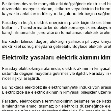
Bir iletken devrede manyetik etki değiştiğinde elektriksel b
düzenekte manyetik alanın, iletkenin veya ikisinin birbiri
kaynakta anlatılan indüksiyon koşulunu tek başına sağlama
Faraday’ın keşfi, elektrik enerjisinin pratik biçimde üretil
kullanılır. Transformatörler de elektromanyetik indüksiyon 
karıştırılmamalıdır: jeneratörün temel amacı elektrik üretimid
Bu keşfin bilimsel değeri, elektriğin yalnızca pil veya kimy
elektriksel sonuç meydana getirebilir. Böylece elektrik ü
Elektroliz yasaları: elektrik akımını ki
Faraday elektrokimya alanında, elektrik akımının kimyasal bil
sistemde değişim meydana getirmesiyle ilgilidir. Faraday’ın
nicel ilişkiyi araştırdı.
Bu noktada elektroliz ile elektromanyetik indüksiyon arası
Elektrolizde ise elektrik akımının kimyasal bileşikler üzerinde
Faraday, elektrokimya terminolojisinin gelişmesine de katkı
isimlendirme amacı taşımaz; bir elektroliz düzeneğinde ele
sistemin türüne göre değerlendirilmelidir. Bu nedenle bu k