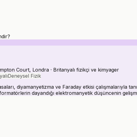
mdir?
ton Court, Londra · Britanyalı fizikçi ve kimyager
yalı
Deneysel Fizik
aları, diyamanyetizma ve Faraday etkisi çalışmalarıyla tanın
formatörlerin dayandığı elektromanyetik düşüncenin gelişme