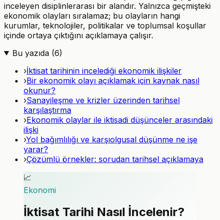
inceleyen disiplinlerarası bir alandır. Yalnızca geçmişteki
ekonomik olayları sıralamaz; bu olayların hangi
kurumlar, teknolojiler, politikalar ve toplumsal koşullar
içinde ortaya çıktığını açıklamaya çalışır.
Bu yazıda (
6
)
›
İktisat tarihinin incelediği ekonomik ilişkiler
›
Bir ekonomik olayı açıklamak için kaynak nasıl
okunur?
›
Sanayileşme ve krizler üzerinden tarihsel
karşılaştırma
›
Ekonomik olaylar ile iktisadi düşünceler arasındaki
ilişki
›
Yol bağımlılığı ve karşıolgusal düşünme ne işe
yarar?
›
Çözümlü örnekler: sorudan tarihsel açıklamaya
📈
Ekonomi
İktisat Tarihi Nasıl İncelenir?