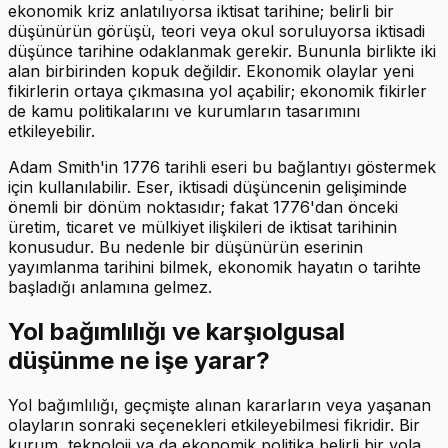
ekonomik kriz anlatılıyorsa iktisat tarihine; belirli bir
düşünürün görüşü, teori veya okul soruluyorsa iktisadi
düşünce tarihine odaklanmak gerekir. Bununla birlikte iki
alan birbirinden kopuk değildir. Ekonomik olaylar yeni
fikirlerin ortaya çıkmasına yol açabilir; ekonomik fikirler
de kamu politikalarını ve kurumların tasarımını
etkileyebilir.
Adam Smith'in 1776 tarihli eseri bu bağlantıyı göstermek
için kullanılabilir. Eser, iktisadi düşüncenin gelişiminde
önemli bir dönüm noktasıdır; fakat 1776'dan önceki
üretim, ticaret ve mülkiyet ilişkileri de iktisat tarihinin
konusudur. Bu nedenle bir düşünürün eserinin
yayımlanma tarihini bilmek, ekonomik hayatın o tarihte
başladığı anlamına gelmez.
Yol bağımlılığı ve karşıolgusal
düşünme ne işe yarar?
Yol bağımlılığı, geçmişte alınan kararların veya yaşanan
olayların sonraki seçenekleri etkileyebilmesi fikridir. Bir
kurum, teknoloji ya da ekonomik politika belirli bir yola