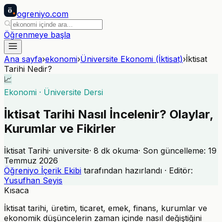
ö
ogreniyo
.com
Öğrenmeye başla
Ana sayfa
›
ekonomi
›
Üniversite Ekonomi (İktisat)
›
İktisat
Tarihi Nedir?
📈
Ekonomi
·
Üniversite Dersi
İktisat Tarihi Nasıl İncelenir? Olaylar,
Kurumlar ve Fikirler
İktisat Tarihi
·
universite
·
8
dk okuma
· Son güncelleme:
19
Temmuz 2026
Öğreniyo İçerik Ekibi
tarafından hazırlandı · Editör:
Yusufhan Seyis
Kısaca
İktisat tarihi, üretim, ticaret, emek, finans, kurumlar ve
ekonomik düşüncelerin zaman içinde nasıl değiştiğini