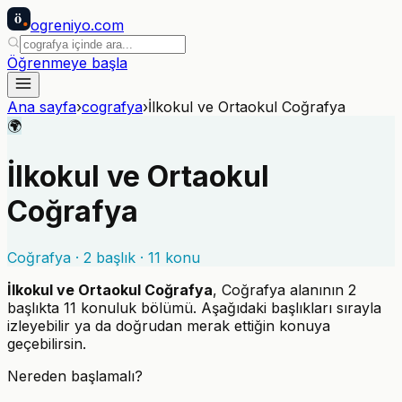
ö
ogreniyo
.com
Öğrenmeye başla
Ana sayfa
›
cografya
›
İlkokul ve Ortaokul Coğrafya
🌍
İlkokul ve Ortaokul
Coğrafya
Coğrafya
·
2
başlık ·
11
konu
İlkokul ve Ortaokul Coğrafya
,
Coğrafya
alanının
2
başlıkta
11
konuluk bölümü. Aşağıdaki başlıkları sırayla
izleyebilir ya da doğrudan merak ettiğin konuya
geçebilirsin.
Nereden başlamalı?