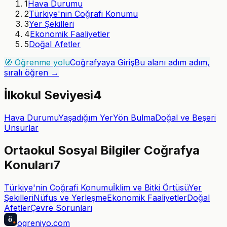
1
Hava Durumu
2
Türkiye'nin Coğrafi Konumu
3
Yer Şekilleri
4
Ekonomik Faaliyetler
5
Doğal Afetler
🧭 Öğrenme yolu
Coğrafyaya Giriş
Bu alanı adım adım,
sıralı öğren →
İlkokul Seviyesi
4
Hava Durumu
Yaşadığım Yer
Yön Bulma
Doğal ve Beşeri
Unsurlar
Ortaokul Sosyal Bilgiler Coğrafya
Konuları
7
Türkiye'nin Coğrafi Konumu
İklim ve Bitki Örtüsü
Yer
Şekilleri
Nüfus ve Yerleşme
Ekonomik Faaliyetler
Doğal
Afetler
Çevre Sorunları
ö
ogreniyo
.com