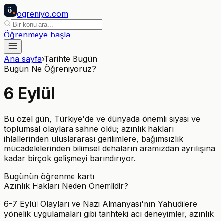
ö
ogreniyo
.com
Öğrenmeye başla
Ana sayfa
›
Tarihte Bugün
Bugün Ne Öğreniyoruz?
6
Eylül
Bu özel gün, Türkiye'de ve dünyada önemli siyasi ve
toplumsal olaylara sahne oldu; azınlık hakları
ihlallerinden uluslararası gerilimlere, bağımsızlık
mücadelelerinden bilimsel dehaların aramızdan ayrılışına
kadar birçok gelişmeyi barındırıyor.
Bugünün öğrenme kartı
Azınlık Hakları Neden Önemlidir?
6-7 Eylül Olayları ve Nazi Almanyası'nın Yahudilere
yönelik uygulamaları gibi tarihteki acı deneyimler, azınlık