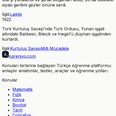
siyasi gerilimi gözler önüne serdi.
İlgili:
Laiklik
1922
Türk Kurtuluş Savaşı'nda Türk Ordusu, Yunan işgali
altındaki Balıkesir, Bilecik ve İnegöl'ü düşman işgalinden
kurtardı.
İlgili:
Kurtuluş Savaşı
Milli Mücadele
ö
ogreniyo
.com
Konuları birbirine bağlayan Türkçe öğrenme platformu:
anlaşılır anlatımlar, testler, araçlar ve öğrenme yolları.
Konular
Matematik
Fizik
Kimya
Biyoloji
Tarih
Coğrafya