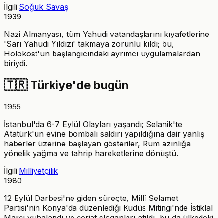
İlgili:
Soğuk Savaş
1939
Nazi Almanyası, tüm Yahudi vatandaşlarını kıyafetlerine
'Sarı Yahudi Yıldızı' takmaya zorunlu kıldı; bu,
Holokost'un başlangıcındaki ayrımcı uygulamalardan
biriydi.
🇹🇷
Türkiye'de bugün
1955
İstanbul'da 6-7 Eylül Olayları yaşandı; Selanik'te
Atatürk'ün evine bombalı saldırı yapıldığına dair yanlış
haberler üzerine başlayan gösteriler, Rum azınlığa
yönelik yağma ve tahrip hareketlerine dönüştü.
İlgili:
Milliyetçilik
1980
12 Eylül Darbesi'ne giden süreçte, Millî Selamet
Partisi'nin Konya'da düzenlediği Kudüs Mitingi'nde İstiklal
Marşı yuhalandı ve şeriat sloganları atıldı, bu da ülkedeki