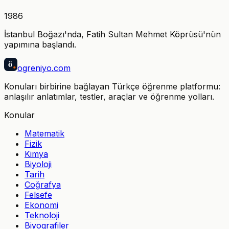
1986
İstanbul Boğazı'nda, Fatih Sultan Mehmet Köprüsü'nün
yapımına başlandı.
ö
ogreniyo
.com
Konuları birbirine bağlayan Türkçe öğrenme platformu:
anlaşılır anlatımlar, testler, araçlar ve öğrenme yolları.
Konular
Matematik
Fizik
Kimya
Biyoloji
Tarih
Coğrafya
Felsefe
Ekonomi
Teknoloji
Biyografiler