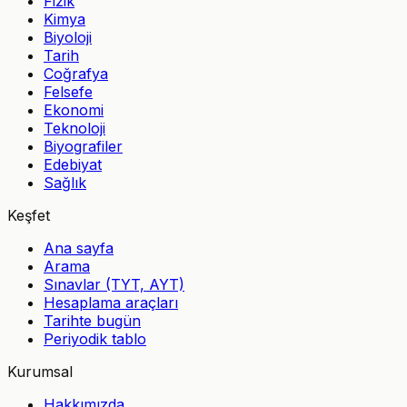
Fizik
Kimya
Biyoloji
Tarih
Coğrafya
Felsefe
Ekonomi
Teknoloji
Biyografiler
Edebiyat
Sağlık
Keşfet
Ana sayfa
Arama
Sınavlar (TYT, AYT)
Hesaplama araçları
Tarihte bugün
Periyodik tablo
Kurumsal
Hakkımızda