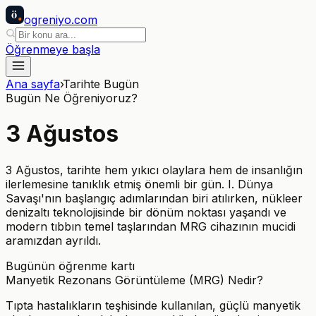
ö
ogreniyo
.com
Öğrenmeye başla
Ana sayfa
›
Tarihte Bugün
Bugün Ne Öğreniyoruz?
3
Ağustos
3 Ağustos, tarihte hem yıkıcı olaylara hem de insanlığın
ilerlemesine tanıklık etmiş önemli bir gün. I. Dünya
Savaşı'nın başlangıç adımlarından biri atılırken, nükleer
denizaltı teknolojisinde bir dönüm noktası yaşandı ve
modern tıbbın temel taşlarından MRG cihazının mucidi
aramızdan ayrıldı.
Bugünün öğrenme kartı
Manyetik Rezonans Görüntüleme (MRG) Nedir?
Tıpta hastalıkların teşhisinde kullanılan, güçlü manyetik