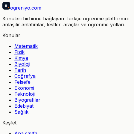
ö
ogreniyo
.com
Konuları birbirine bağlayan Türkçe öğrenme platformu:
anlaşılır anlatımlar, testler, araçlar ve öğrenme yolları.
Konular
Matematik
Fizik
Kimya
Biyoloji
Tarih
Coğrafya
Felsefe
Ekonomi
Teknoloji
Biyografiler
Edebiyat
Sağlık
Keşfet
Ana sayfa