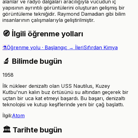
alanlar ve radyo dalgaları aracılığıyla vücudun iç
yapısının ayrıntılı görüntülerini oluşturan gelişmiş bir
görüntüleme tekniğidir. Raymond Damadian gibi bilim
insanlarının çalışmalarıyla geliştirilmiştir.
🧭
İlgili öğrenme yolları
⚗️
Öğrenme yolu ·
Başlangıç → İleri
Sıfırdan Kimya
🔬
Bilimde bugün
1958
İlk nükleer denizaltı olan USS Nautilus, Kuzey
Kutbu'nun kalın buz örtüsünü su altından geçerek bir
uçtan bir uca kat etmeyi başardı. Bu başarı, denizaltı
teknolojisi ve kutup keşiflerinde yeni bir çağ başlattı.
İlgili:
Atom
🏛️
Tarihte bugün