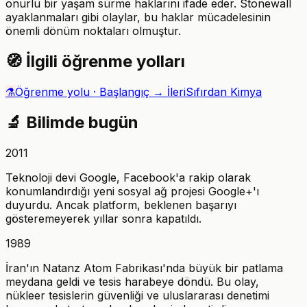
onurlu bir yaşam sürme haklarını ifade eder. Stonewall
ayaklanmaları gibi olaylar, bu haklar mücadelesinin
önemli dönüm noktaları olmuştur.
🧭
İlgili öğrenme yolları
⚗️
Öğrenme yolu ·
Başlangıç → İleri
Sıfırdan Kimya
🔬
Bilimde bugün
2011
Teknoloji devi Google, Facebook'a rakip olarak
konumlandırdığı yeni sosyal ağ projesi Google+'ı
duyurdu. Ancak platform, beklenen başarıyı
gösteremeyerek yıllar sonra kapatıldı.
1989
İran'ın Natanz Atom Fabrikası'nda büyük bir patlama
meydana geldi ve tesis harabeye döndü. Bu olay,
nükleer tesislerin güvenliği ve uluslararası denetimi