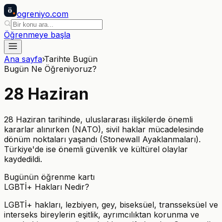
ö
ogreniyo
.com
Öğrenmeye başla
Ana sayfa
›
Tarihte Bugün
Bugün Ne Öğreniyoruz?
28
Haziran
28 Haziran tarihinde, uluslararası ilişkilerde önemli
kararlar alınırken (NATO), sivil haklar mücadelesinde
dönüm noktaları yaşandı (Stonewall Ayaklanmaları).
Türkiye'de ise önemli güvenlik ve kültürel olaylar
kaydedildi.
Bugünün öğrenme kartı
LGBTİ+ Hakları Nedir?
LGBTİ+ hakları, lezbiyen, gey, biseksüel, transseksüel ve
interseks bireylerin eşitlik, ayrımcılıktan korunma ve