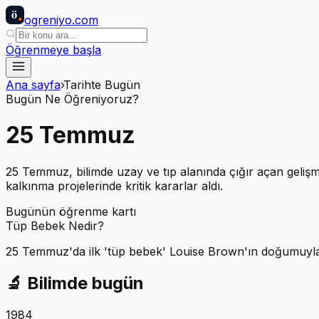
ö
ogreniyo
.com
Öğrenmeye başla
Ana sayfa
›
Tarihte Bugün
Bugün Ne Öğreniyoruz?
25
Temmuz
25 Temmuz, bilimde uzay ve tıp alanında çığır açan gelişmel
kalkınma projelerinde kritik kararlar aldı.
Bugünün öğrenme kartı
Tüp Bebek Nedir?
25 Temmuz'da ilk 'tüp bebek' Louise Brown'ın doğumuyla tı
🔬
Bilimde bugün
1984