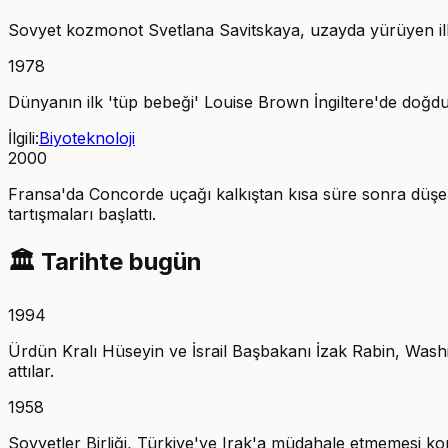
Sovyet kozmonot Svetlana Savitskaya, uzayda yürüyen ilk kad
1978
Dünyanın ilk 'tüp bebeği' Louise Brown İngiltere'de doğdu. 
İlgili:
Biyoteknoloji
2000
Fransa'da Concorde uçağı kalkıştan kısa süre sonra düşer
tartışmaları başlattı.
🏛️
Tarihte bugün
1994
Ürdün Kralı Hüseyin ve İsrail Başbakanı İzak Rabin, Was
attılar.
1958
Sovyetler Birliği, Türkiye'ye Irak'a müdahale etmemesi k