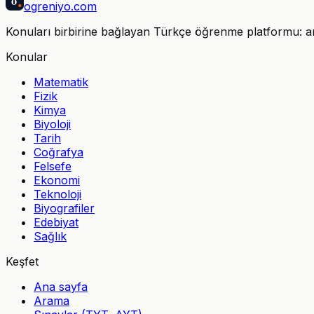
ö
ogreniyo
.com
Konuları birbirine bağlayan Türkçe öğrenme platformu: anla
Konular
Matematik
Fizik
Kimya
Biyoloji
Tarih
Coğrafya
Felsefe
Ekonomi
Teknoloji
Biyografiler
Edebiyat
Sağlık
Keşfet
Ana sayfa
Arama