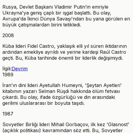
Rusya, Devlet Başkanı Vladimir Putin'in emriyle
Ukrayna'ya geniş çaplı bir işgal başlattı. Bu olay,
Avrupa'da İkinci Dünya Savaşı'ndan bu yana görülen en
büyük çatışmalardan birini tetikledi.
2008
Küba lideri Fidel Castro, yaklaşık elli yıl süren iktidarının
ardından emekliye ayrıldı ve yerine kardeşi Raúl Castro
geçti. Bu, Küba tarihinde önemli bir liderlik değişimiydi.
İlgili:
Devrim
1989
İran'ın dini lideri Ayetullah Humeyni, 'Şeytan Ayetleri'
kitabının yazarı Selman Rüşdi hakkında ölüm fetvası
çıkardı. Bu olay, ifade özgürlüğü ve din arasındaki
gerilimi uluslararası bir boyuta taşıdı.
1987
Sovyetler Birliği lideri Mihail Gorbaçov, ilk kez 'Glasnost'
(açıklık politikası) kavramından söz etti. Bu, Sovyetler