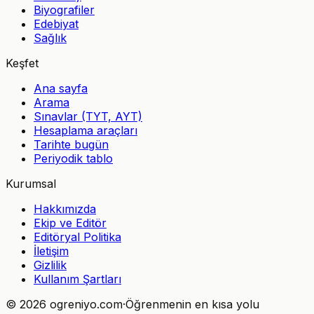
Biyografiler
Edebiyat
Sağlık
Keşfet
Ana sayfa
Arama
Sınavlar (TYT, AYT)
Hesaplama araçları
Tarihte bugün
Periyodik tablo
Kurumsal
Hakkımızda
Ekip ve Editör
Editöryal Politika
İletişim
Gizlilik
Kullanım Şartları
©
2026
ogreniyo.com
·
Öğrenmenin en kısa yolu