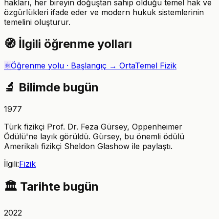
hakları, her bireyin doğuştan sahip olduğu temel hak ve
özgürlükleri ifade eder ve modern hukuk sistemlerinin
temelini oluşturur.
🧭
İlgili öğrenme yolları
⚛️
Öğrenme yolu ·
Başlangıç → Orta
Temel Fizik
🔬
Bilimde bugün
1977
Türk fizikçi Prof. Dr. Feza Gürsey, Oppenheimer
Ödülü'ne layık görüldü. Gürsey, bu önemli ödülü
Amerikalı fizikçi Sheldon Glashow ile paylaştı.
İlgili:
Fizik
🏛️
Tarihte bugün
2022