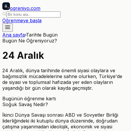
ö
ogreniyo
.com
Öğrenmeye başla
Ana sayfa
›
Tarihte Bugün
Bugün Ne Öğreniyoruz?
24
Aralık
24 Aralık, dünya tarihinde önemli siyasi olaylara ve
bağımsızlık mücadelelerine sahne olurken, Türkiye'de
de siyasi ve toplumsal hafızada yer eden olayların
yaşandığı bir gün olarak kayda geçmiştir.
Bugünün öğrenme kartı
Soğuk Savaş Nedir?
İkinci Dünya Savaşı sonrası ABD ve Sovyetler Birliği
liderliğindeki iki kutuplu dünya düzeninde, doğrudan
çatışma yaşanmadan ideolojik, ekonomik ve siyasi