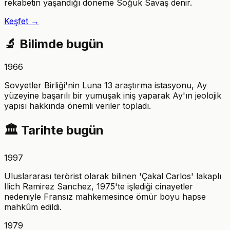
rekabetin yaşandığı döneme Soğuk Savaş denir.
Keşfet →
🔬
Bilimde bugün
1966
Sovyetler Birliği'nin Luna 13 araştırma istasyonu, Ay
yüzeyine başarılı bir yumuşak iniş yaparak Ay'ın jeolojik
yapısı hakkında önemli veriler topladı.
🏛️
Tarihte bugün
1997
Uluslararası terörist olarak bilinen 'Çakal Carlos' lakaplı
Ilich Ramirez Sanchez, 1975'te işlediği cinayetler
nedeniyle Fransız mahkemesince ömür boyu hapse
mahkûm edildi.
1979