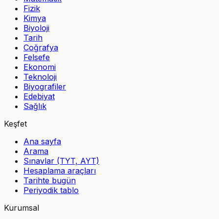
Fizik
Kimya
Biyoloji
Tarih
Coğrafya
Felsefe
Ekonomi
Teknoloji
Biyografiler
Edebiyat
Sağlık
Keşfet
Ana sayfa
Arama
Sınavlar (TYT, AYT)
Hesaplama araçları
Tarihte bugün
Periyodik tablo
Kurumsal