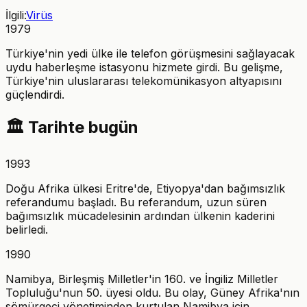
İlgili:
Virüs
1979
Türkiye'nin yedi ülke ile telefon görüşmesini sağlayacak
uydu haberleşme istasyonu hizmete girdi. Bu gelişme,
Türkiye'nin uluslararası telekomünikasyon altyapısını
güçlendirdi.
🏛️
Tarihte bugün
1993
Doğu Afrika ülkesi Eritre'de, Etiyopya'dan bağımsızlık
referandumu başladı. Bu referandum, uzun süren
bağımsızlık mücadelesinin ardından ülkenin kaderini
belirledi.
1990
Namibya, Birleşmiş Milletler'in 160. ve İngiliz Milletler
Topluluğu'nun 50. üyesi oldu. Bu olay, Güney Afrika'nın
sömürgeci yönetiminden kurtulan Namibya için