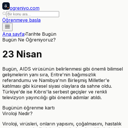
ö
ogreniyo
.com
Öğrenmeye başla
Ana sayfa
›
Tarihte Bugün
Bugün Ne Öğreniyoruz?
23
Nisan
Bugün, AIDS virüsünün belirlenmesi gibi önemli bilimsel
gelişmelerin yanı sıra, Eritre'nin bağımsızlık
referandumu ve Namibya'nın Birleşmiş Milletler'e
katılması gibi küresel siyasi olaylara da sahne oldu.
Türkiye'de ise Kıbrıs'la serbest geçişler ve renkli
televizyon yayıncılığı gibi önemli adımlar atıldı.
Bugünün öğrenme kartı
Viroloji Nedir?
Viroloji, virüsleri, onların yapısını, çoğalmasını, hastalık