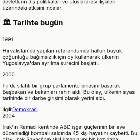
devletlerin dış politikaları ve uluslararası ilişkileri
üzerindeki etkisini inceler.
🏛️
Tarihte bugün
1991
Hırvatistan'da yapılan referandumda halkın büyük
çoğunluğu bağımsızlık için oy kullanarak ülkenin
Yugoslavya'dan ayrılma sürecini başlattı.
2000
Fiji'de silahlı bir grup parlamento binasını basarak
Başbakan ve bakanları rehin aldı. Bu olay, ülkenin siyasi
tarihinde bir darbe girişimi olarak yerini aldı.
İlgili:
Demokrasi
2004
Irak'ın Ramadi kentinde ABD işgal güçlerinin bir eve
düzenlediği bombalı saldırıda 45 kişi hayatını kaybetti. Bu
olay, Irak Savaşı'nın sivil kayıplarını bir kez daha