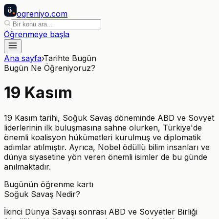
ö
ogreniyo
.com
Öğrenmeye başla
Ana sayfa
›
Tarihte Bugün
Bugün Ne Öğreniyoruz?
19
Kasım
19 Kasım tarihi, Soğuk Savaş döneminde ABD ve Sovyet
liderlerinin ilk buluşmasına sahne olurken, Türkiye'de
önemli koalisyon hükümetleri kurulmuş ve diplomatik
adımlar atılmıştır. Ayrıca, Nobel ödüllü bilim insanları ve
dünya siyasetine yön veren önemli isimler de bu günde
anılmaktadır.
Bugünün öğrenme kartı
Soğuk Savaş Nedir?
İkinci Dünya Savaşı sonrası ABD ve Sovyetler Birliği