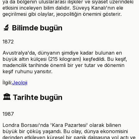
ya da bölgenin uluslararası ilişkiler ve siyaset üzerindeki
etkisini inceleyen bilim dalıdır. Süveyş Kanalı'nın ele
geçirilmesi gibi olaylar, jeopolitiğin önemini gösterir.
🔬
Bilimde bugün
1872
Avustralya'da, dünyanın şimdiye kadar bulunan en
büyük altın külçesi (215 kilogram) keşfedildi. Bu keşif,
madencilik tarihinde önemli bir yer tutar ve dönemin
keşif ruhunu yansıtır.
İlgili:
Jeoloji
🏛️
Tarihte bugün
1987
Londra Borsası'nda 'Kara Pazartesi' olarak bilinen
büyük bir çöküş yaşandı. Bu olay, dünya ekonomisini
derinden etkileyen küresel bir panik dalgasına yol açtı ve