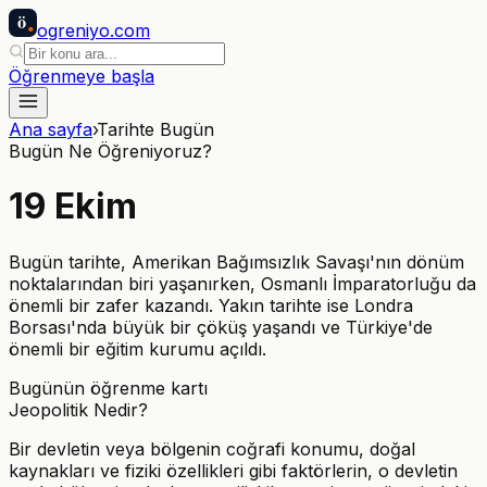
ö
ogreniyo
.com
Öğrenmeye başla
Ana sayfa
›
Tarihte Bugün
Bugün Ne Öğreniyoruz?
19
Ekim
Bugün tarihte, Amerikan Bağımsızlık Savaşı'nın dönüm
noktalarından biri yaşanırken, Osmanlı İmparatorluğu da
önemli bir zafer kazandı. Yakın tarihte ise Londra
Borsası'nda büyük bir çöküş yaşandı ve Türkiye'de
önemli bir eğitim kurumu açıldı.
Bugünün öğrenme kartı
Jeopolitik Nedir?
Bir devletin veya bölgenin coğrafi konumu, doğal
kaynakları ve fiziki özellikleri gibi faktörlerin, o devletin