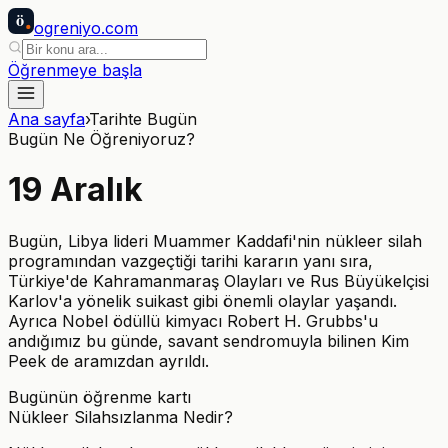
ö
ogreniyo
.com
Öğrenmeye başla
Ana sayfa
›
Tarihte Bugün
Bugün Ne Öğreniyoruz?
19
Aralık
Bugün, Libya lideri Muammer Kaddafi'nin nükleer silah
programından vazgeçtiği tarihi kararın yanı sıra,
Türkiye'de Kahramanmaraş Olayları ve Rus Büyükelçisi
Karlov'a yönelik suikast gibi önemli olaylar yaşandı.
Ayrıca Nobel ödüllü kimyacı Robert H. Grubbs'u
andığımız bu günde, savant sendromuyla bilinen Kim
Peek de aramızdan ayrıldı.
Bugünün öğrenme kartı
Nükleer Silahsızlanma Nedir?