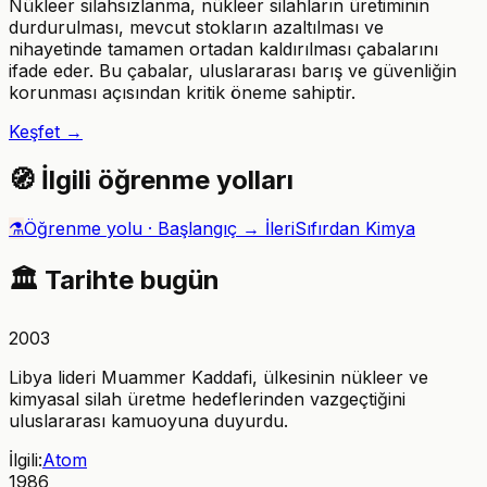
Nükleer silahsızlanma, nükleer silahların üretiminin
durdurulması, mevcut stokların azaltılması ve
nihayetinde tamamen ortadan kaldırılması çabalarını
ifade eder. Bu çabalar, uluslararası barış ve güvenliğin
korunması açısından kritik öneme sahiptir.
Keşfet →
🧭
İlgili öğrenme yolları
⚗️
Öğrenme yolu ·
Başlangıç → İleri
Sıfırdan Kimya
🏛️
Tarihte bugün
2003
Libya lideri Muammer Kaddafi, ülkesinin nükleer ve
kimyasal silah üretme hedeflerinden vazgeçtiğini
uluslararası kamuoyuna duyurdu.
İlgili:
Atom
1986