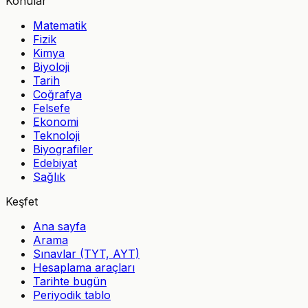
Konular
Matematik
Fizik
Kimya
Biyoloji
Tarih
Coğrafya
Felsefe
Ekonomi
Teknoloji
Biyografiler
Edebiyat
Sağlık
Keşfet
Ana sayfa
Arama
Sınavlar (TYT, AYT)
Hesaplama araçları
Tarihte bugün
Periyodik tablo