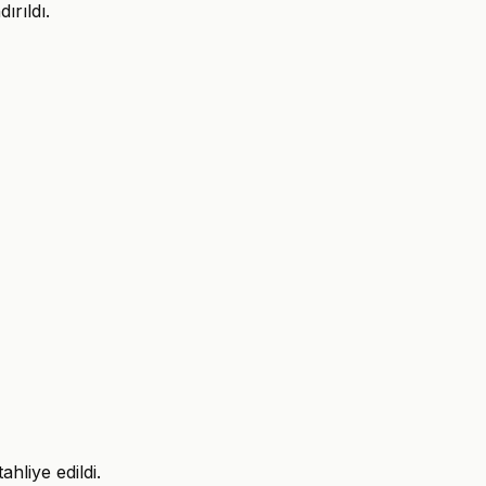
ırıldı.
hliye edildi.