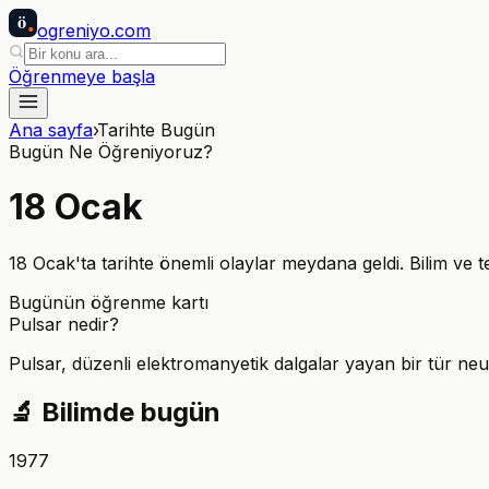
ö
ogreniyo
.com
Öğrenmeye başla
Ana sayfa
›
Tarihte Bugün
Bugün Ne Öğreniyoruz?
18
Ocak
18 Ocak'ta tarihte önemli olaylar meydana geldi. Bilim ve te
Bugünün öğrenme kartı
Pulsar nedir?
Pulsar, düzenli elektromanyetik dalgalar yayan bir tür neut
🔬
Bilimde bugün
1977