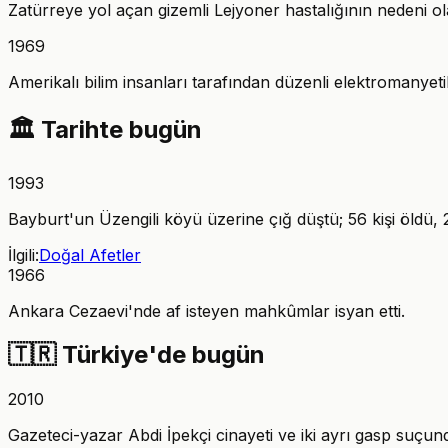
Zatürreye yol açan gizemli Lejyoner hastalığının nedeni o
1969
Amerikalı bilim insanları tarafından düzenli elektromanyeti
🏛️
Tarihte bugün
1993
Bayburt'un Üzengili köyü üzerine çığ düştü; 56 kişi öldü, 2
İlgili:
Doğal Afetler
1966
Ankara Cezaevi'nde af isteyen mahkûmlar isyan etti.
🇹🇷
Türkiye'de bugün
2010
Gazeteci-yazar Abdi İpekçi cinayeti ve iki ayrı gasp suçu