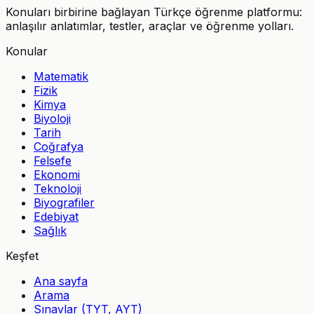
Konuları birbirine bağlayan Türkçe öğrenme platformu:
anlaşılır anlatımlar, testler, araçlar ve öğrenme yolları.
Konular
Matematik
Fizik
Kimya
Biyoloji
Tarih
Coğrafya
Felsefe
Ekonomi
Teknoloji
Biyografiler
Edebiyat
Sağlık
Keşfet
Ana sayfa
Arama
Sınavlar (TYT, AYT)