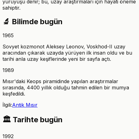
yürüyüşü denir; bu, uzay araştırmaları için hayati öneme
sahiptir.
🔬
Bilimde bugün
1965
Sovyet kozmonot Aleksey Leonov, Voskhod-II uzay
aracından çıkarak uzayda yürüyen ilk insan oldu ve bu
tarihi anla uzay keşiflerinde yeni bir sayfa açtı.
1989
Mısır'daki Keops piramidinde yapılan araştırmalar
sırasında, 4400 yıllık olduğu tahmin edilen bir mumya
keşfedildi.
İlgili:
Antik Mısır
🏛️
Tarihte bugün
1992