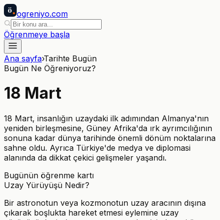
ö
ogreniyo
.com
Öğrenmeye başla
Ana sayfa
›
Tarihte Bugün
Bugün Ne Öğreniyoruz?
18
Mart
18 Mart, insanlığın uzaydaki ilk adımından Almanya'nın
yeniden birleşmesine, Güney Afrika'da ırk ayrımcılığının
sonuna kadar dünya tarihinde önemli dönüm noktalarına
sahne oldu. Ayrıca Türkiye'de medya ve diplomasi
alanında da dikkat çekici gelişmeler yaşandı.
Bugünün öğrenme kartı
Uzay Yürüyüşü Nedir?
Bir astronotun veya kozmonotun uzay aracının dışına
çıkarak boşlukta hareket etmesi eylemine uzay