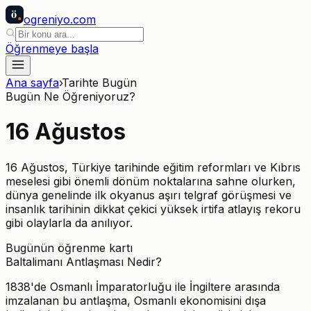
ö
ogreniyo
.com
Öğrenmeye başla
Ana sayfa
›
Tarihte Bugün
Bugün Ne Öğreniyoruz?
16
Ağustos
16 Ağustos, Türkiye tarihinde eğitim reformları ve Kıbrıs
meselesi gibi önemli dönüm noktalarına sahne olurken,
dünya genelinde ilk okyanus aşırı telgraf görüşmesi ve
insanlık tarihinin dikkat çekici yüksek irtifa atlayış rekoru
gibi olaylarla da anılıyor.
Bugünün öğrenme kartı
Baltalimanı Antlaşması Nedir?
1838'de Osmanlı İmparatorluğu ile İngiltere arasında
imzalanan bu antlaşma, Osmanlı ekonomisini dışa