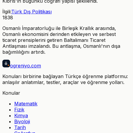
Kıbrıs'ın bugünkü coğrafi yapısı şekillendi.
İlgili:
Türk Dış Politikası
1838
Osmanlı İmparatorluğu ile Birleşik Krallık arasında,
Osmanlı ekonomisini derinden etkileyen ve serbest
ticaret prensiplerini getiren Baltalimanı Ticaret
Antlaşması imzalandı. Bu antlaşma, Osmanlı'nın dışa
bağımlılığını artırdı.
ö
ogreniyo
.com
Konuları birbirine bağlayan Türkçe öğrenme platformu:
anlaşılır anlatımlar, testler, araçlar ve öğrenme yolları.
Konular
Matematik
Fizik
Kimya
Biyoloji
Tarih