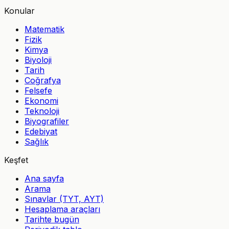
Konular
Matematik
Fizik
Kimya
Biyoloji
Tarih
Coğrafya
Felsefe
Ekonomi
Teknoloji
Biyografiler
Edebiyat
Sağlık
Keşfet
Ana sayfa
Arama
Sınavlar (TYT, AYT)
Hesaplama araçları
Tarihte bugün