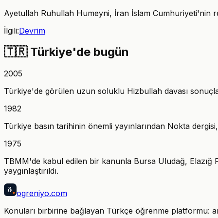
Ayetullah Ruhullah Humeyni, İran İslam Cumhuriyeti'nin res
İlgili:
Devrim
🇹🇷
Türkiye'de bugün
2005
Türkiye'de görülen uzun soluklu Hizbullah davası sonuçland
1982
Türkiye basın tarihinin önemli yayınlarından Nokta dergisi, 
1975
TBMM'de kabul edilen bir kanunla Bursa Uludağ, Elazığ 
yaygınlaştırıldı.
ö
ogreniyo
.com
Konuları birbirine bağlayan Türkçe öğrenme platformu: anla