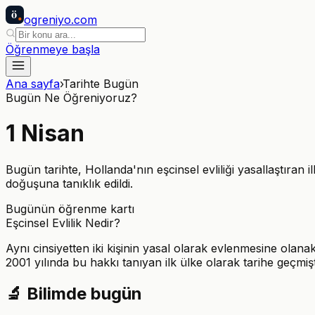
ö
ogreniyo
.com
Öğrenmeye başla
Ana sayfa
›
Tarihte Bugün
Bugün Ne Öğreniyoruz?
1
Nisan
Bugün tarihte, Hollanda'nın eşcinsel evliliği yasallaştıran i
doğuşuna tanıklık edildi.
Bugünün öğrenme kartı
Eşcinsel Evlilik Nedir?
Aynı cinsiyetten iki kişinin yasal olarak evlenmesine olan
2001 yılında bu hakkı tanıyan ilk ülke olarak tarihe geçmişt
🔬
Bilimde bugün